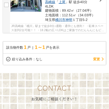
高崎線
「
上尾
」駅 徒歩40分
4LDK
建物面積：89.42㎡（27.04坪）
土地面積：112.51㎡（34.03坪）
埼玉県
桶川市
神明
１丁目5-2
JR高崎線「桶川」駅まで徒歩9分♪通勤・通学にも便利！ ・駐車スペー
ス並列2台可能！！ ・18.2帖の広々LDKはご家族でのだんらんにもピッ
タリ！！
1
1～1
該当物件数
戸
戸を表示
変更
絞り込み条件：
なし
CONTACT
お気軽にご相談ください！