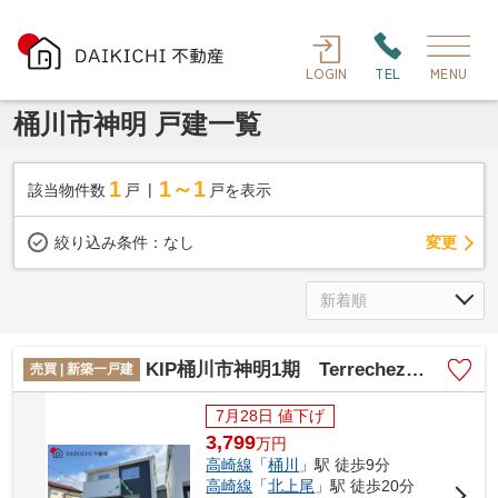
LOGIN
TEL
MENU
桶川市神明 戸建一覧
1
1～1
該当物件数
戸
戸を表示
変更
絞り込み条件：
なし
KIP桶川市神明1期 Terrechez 新築戸建 全2棟 2号棟
売買 | 新築一戸建
7月28日 値下げ
3,799
万
円
高崎線
「
桶川
」駅 徒歩9分
高崎線
「
北上尾
」駅 徒歩20分