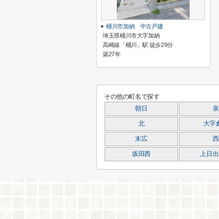
桶川市加納 中古戸建
埼玉県桶川市大字加納
高崎線「桶川」駅 徒歩29分
築27年
その他の町名で探す
朝日
泉
北
大字
末広
西
坂田西
上日出