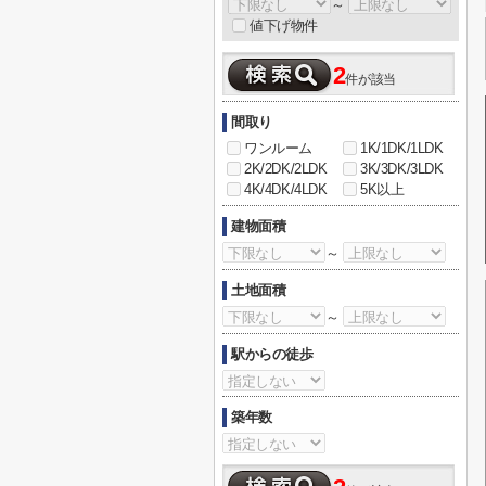
～
値下げ物件
2
件が該当
間取り
ワンルーム
1K/1DK/1LDK
2K/2DK/2LDK
3K/3DK/3LDK
4K/4DK/4LDK
5K以上
建物面積
～
土地面積
～
駅からの徒歩
築年数