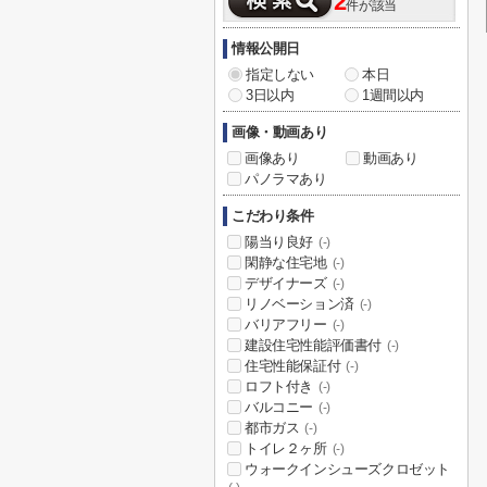
2
件が該当
情報公開日
指定しない
本日
3日以内
1週間以内
画像・動画あり
画像あり
動画あり
パノラマあり
こだわり条件
陽当り良好
(-)
閑静な住宅地
(-)
デザイナーズ
(-)
リノベーション済
(-)
バリアフリー
(-)
建設住宅性能評価書付
(-)
住宅性能保証付
(-)
ロフト付き
(-)
バルコニー
(-)
都市ガス
(-)
トイレ２ヶ所
(-)
ウォークインシューズクロゼット