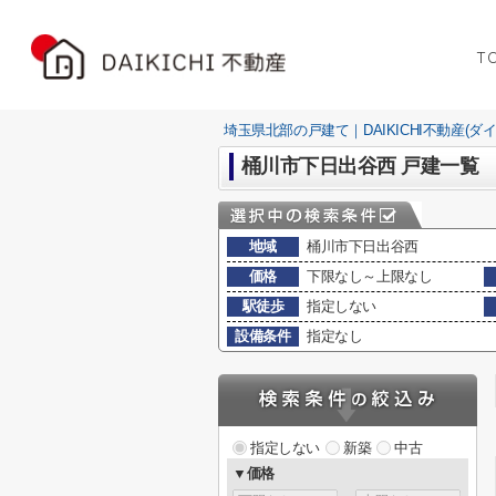
T
埼玉県北部の戸建て｜DAIKICHI不動産(ダ
桶川市下日出谷西 戸建一覧
地域
桶川市下日出谷西
価格
下限なし～上限なし
駅徒歩
指定しない
設備条件
指定なし
指定しない
新築
中古
▼価格