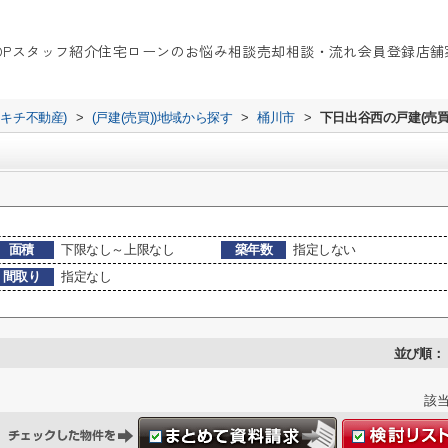
OP
スタッフ紹介
住宅ローンのお悩み相談
売却相談・流れ
会員登録
店舗
イキチ不動産)
>
(戸建(売買))地域から探す
>
桶川市
>
下日出谷西の戸建(売買
面積
下限なし～上限なし
築年数
指定しない
間取り
指定なし
並び順：
該