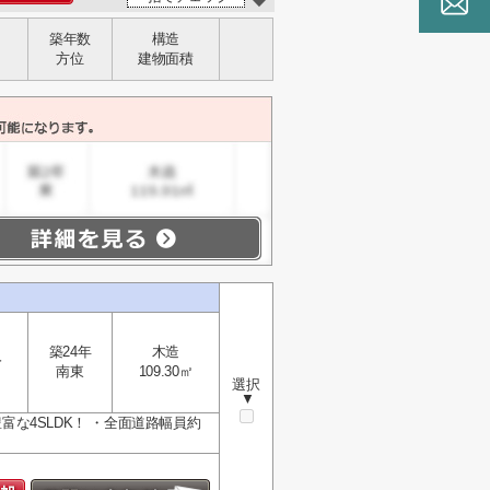
築年数
構造
方位
建物面積
築24年
木造
分
南東
109.30㎡
選択
▼
富な4SLDK！ ・全面道路幅員約