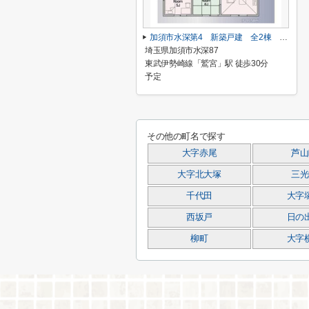
加須市水深第4 新築戸建 全2棟 2号棟
埼玉県加須市水深87
東武伊勢崎線「鷲宮」駅 徒歩30分
予定
その他の町名で探す
大字赤尾
芦山
大字北大塚
三光
千代田
大字
西坂戸
日の
柳町
大字