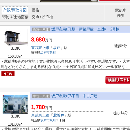
外観
/
間取り図
価格
駅徒歩
停歩
交通 / 所在地
間取り/土地面積
坂戸市泉町1期 新築戸建 全2棟 2号棟
新築一戸建
3,680
万円
徒歩8分
東武東上線
「
坂戸
」駅
3LDK
埼玉県
坂戸市
泉町
150.33㎡
・駅徒歩8分の好立地！買い物施設も多数あり生活しやすい住環境です♪ ・大
具などたくさんしまえる便利な収納♪ ・全居室収納に加えFCやホール収納な...
坂戸市泉町3丁目 中古戸建
中古一戸建
1,780
万円
徒歩14分
東武東上線
「
北坂戸
」駅
3LDK
埼玉県
坂戸市
泉町
３丁目
101.00㎡
・北坂戸駅まで徒歩14分！通勤、通学にも便利な立地！ ・徒歩圏内に買い物