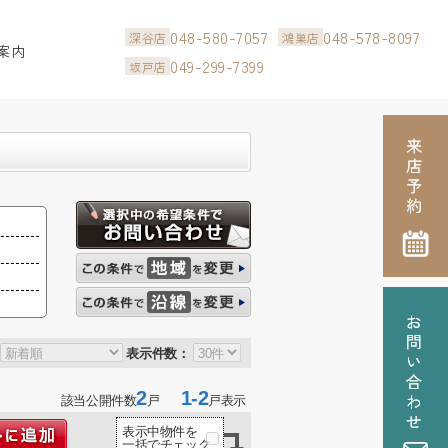
048-580-7057
048-578-8097
深谷店
鴻巣店
案内
049-299-7399
坂戸店
表示件数：
2
1-2
該当公開件数
戸
戸表示
表示中物件を
一括でチェック