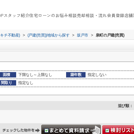
OP
スタッフ紹介
住宅ローンのお悩み相談
売却相談・流れ
会員登録
店舗
イキチ不動産)
>
(戸建(売買))地域から探す
>
坂戸市
>
泉町の戸建(売買)
面積
下限なし～上限なし
築年数
指定しない
間取り
指定なし
並び順：