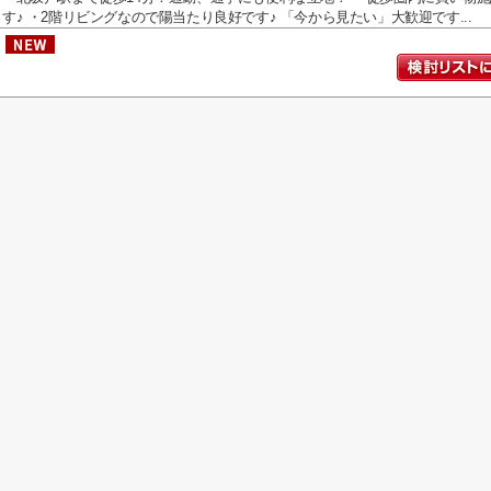
す♪ ・2階リビングなので陽当たり良好です♪ 「今から見たい」大歓迎です...