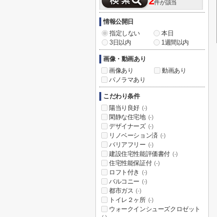
2
件が該当
情報公開日
指定しない
本日
3日以内
1週間以内
画像・動画あり
画像あり
動画あり
パノラマあり
こだわり条件
陽当り良好
(-)
閑静な住宅地
(-)
デザイナーズ
(-)
リノベーション済
(-)
バリアフリー
(-)
建設住宅性能評価書付
(-)
住宅性能保証付
(-)
ロフト付き
(-)
バルコニー
(-)
都市ガス
(-)
トイレ２ヶ所
(-)
ウォークインシューズクロゼット