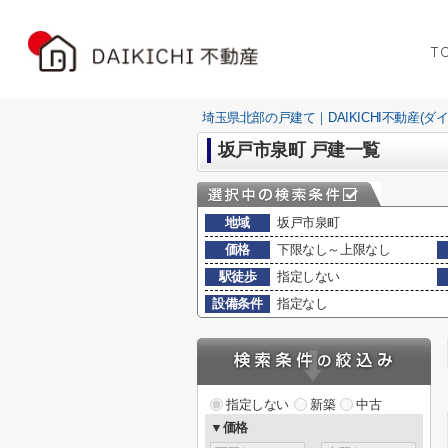
T
埼玉県北部の戸建て｜DAIKICHI不動産(ダ
坂戸市泉町 戸建一覧
地域
坂戸市泉町
価格
下限なし～上限なし
駅徒歩
指定しない
設備条件
指定なし
指定しない
新築
中古
▼価格