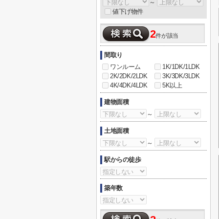
～
値下げ物件
2
件が該当
間取り
ワンルーム
1K/1DK/1LDK
2K/2DK/2LDK
3K/3DK/3LDK
4K/4DK/4LDK
5K以上
建物面積
～
土地面積
～
駅からの徒歩
築年数