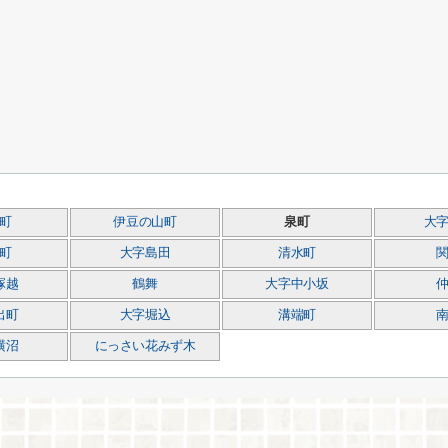
町
伊豆の山町
泉町
大
町
大字島田
清水町
塚越
鶴舞
大字中小坂
出町
大字堀込
溝端町
横沼
にっさい花みず木