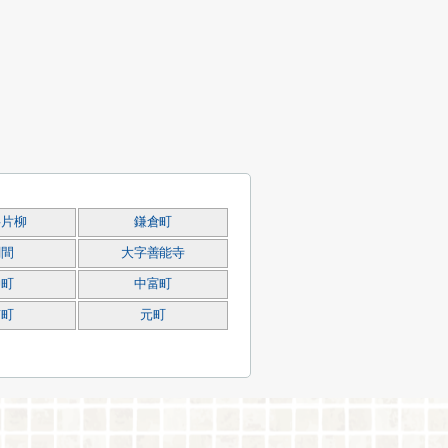
字片柳
鎌倉町
関間
大字善能寺
仲町
中富町
南町
元町