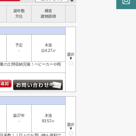
築年数
構造
方位
建物面積
予定
木造
-
114.27㎡
選択
▼
容量の土間収納完備！ベビーカーや雨
築27年
木造
-
93.57㎡
選択
▼
施設多数！！日々のお買い物も便利で