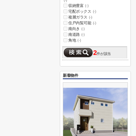
(-)
収納豊富
(-)
宅配ボックス
(-)
複層ガラス
(-)
住戸内覧可能
(-)
南向き
(-)
南道路
(-)
角地
(-)
2
件が該当
新着物件