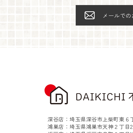
メールでの
深谷店：埼玉県深谷市上柴町東６丁目
鴻巣店：埼玉県鴻巣市天神２丁目2-