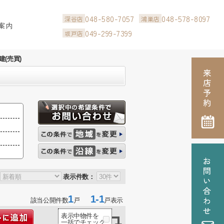
048-580-7057
048-578-8097
深谷店
鴻巣店
案内
049-299-7399
坂戸店
(売買)
表示件数：
1
1-1
該当公開件数
戸
戸表示
表示中物件を
一括でチェック