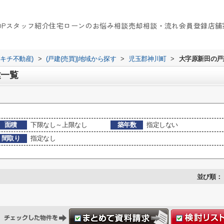
OP
スタッフ紹介
住宅ローンのお悩み相談
売却相談・流れ
会員登録
店舗
イキチ不動産)
>
(戸建(売買))地域から探す
>
児玉郡神川町
>
大字原新田の戸建
建一覧
面積
下限なし～上限なし
築年数
指定しない
間取り
指定なし
並び順：