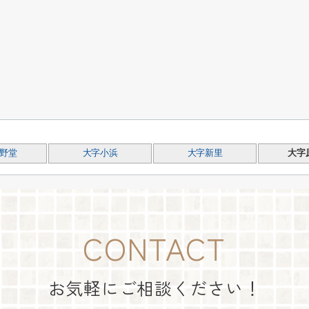
野堂
大字小浜
大字新里
大字
CONTACT
お気軽にご相談ください！