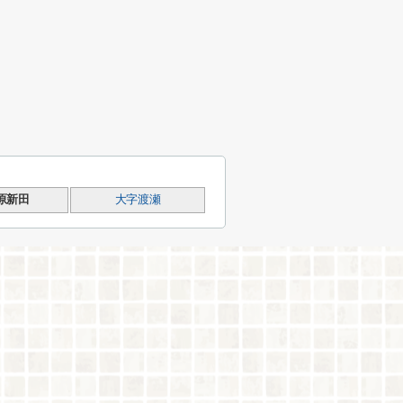
原新田
大字渡瀬