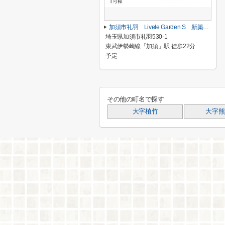
加須市礼羽 Livele Garden.S 新築戸建 全2棟 1号棟
埼玉県加須市礼羽530-1
東武伊勢崎線「加須」駅 徒歩22分
予定
その他の町名で探す
大字植竹
大字熊