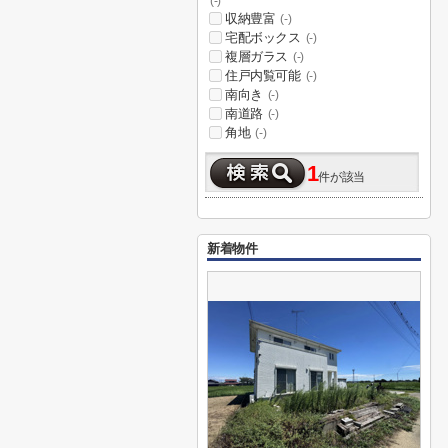
(-)
収納豊富
(-)
宅配ボックス
(-)
複層ガラス
(-)
住戸内覧可能
(-)
南向き
(-)
南道路
(-)
角地
(-)
1
件が該当
新着物件