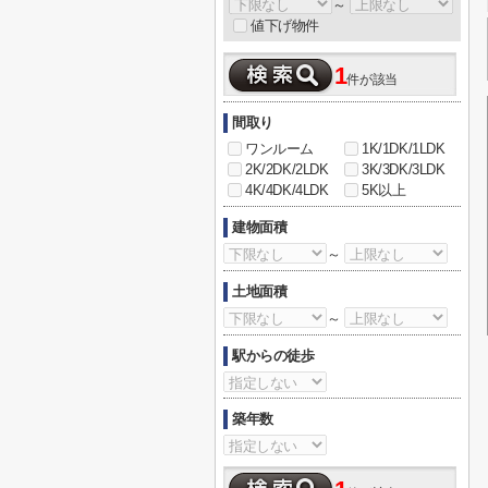
～
値下げ物件
1
件が該当
間取り
ワンルーム
1K/1DK/1LDK
2K/2DK/2LDK
3K/3DK/3LDK
4K/4DK/4LDK
5K以上
建物面積
～
土地面積
～
駅からの徒歩
築年数