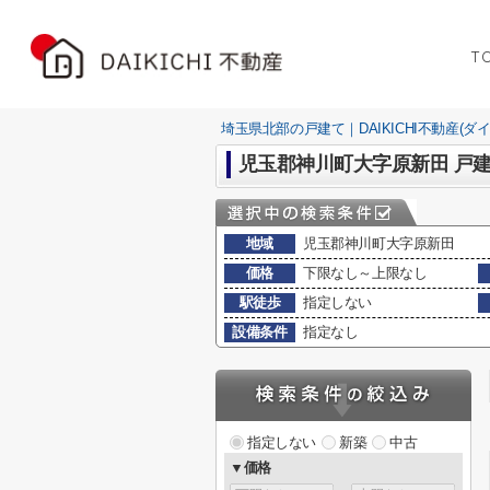
T
埼玉県北部の戸建て｜DAIKICHI不動産(ダ
児玉郡神川町大字原新田 戸
地域
児玉郡神川町大字原新田
価格
下限なし～上限なし
駅徒歩
指定しない
設備条件
指定なし
指定しない
新築
中古
▼価格