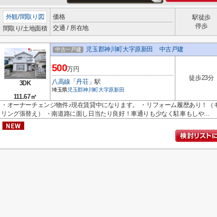
外観
/
間取り図
価格
駅徒歩
停歩
交通 / 所在地
間取り/土地面積
児玉郡神川町大字原新田 中古戸建
中古一戸建
500
万円
徒歩23分
八高線
「
丹荘
」駅
3DK
埼玉県
児玉郡神川町
大字原新田
111.67㎡
・オーナーチェンジ物件♪現在賃貸中になります。 ・リフォーム履歴あり！（
リング張替え） ・南道路に面し日当たり良好！車通りも少なく駐車もしや...