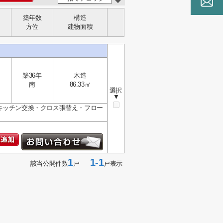
築年数
構造
方位
建物面積
築36年
木造
南
86.33㎡
選択
▼
キッチン交換・クロス張替え・フロー
1
1-1
該当公開件数
戸
戸表示