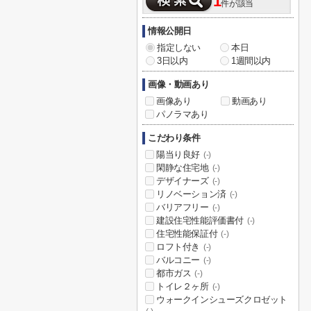
1
件が該当
情報公開日
指定しない
本日
3日以内
1週間以内
画像・動画あり
画像あり
動画あり
パノラマあり
こだわり条件
陽当り良好
(-)
閑静な住宅地
(-)
デザイナーズ
(-)
リノベーション済
(-)
バリアフリー
(-)
建設住宅性能評価書付
(-)
住宅性能保証付
(-)
ロフト付き
(-)
バルコニー
(-)
都市ガス
(-)
トイレ２ヶ所
(-)
ウォークインシューズクロゼット