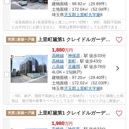
建物面積：98.82㎡（29.89坪）
土地面積：172.04㎡（52.04坪）
埼玉県
児玉郡上里町
大字黛
8
・全室南西向き♪各居室明るく過ごしやすい空間！ ・WIC、階段下収納
とお片付けにも困りません♪ ・和室は客間や寝室としても活用できます
ね！ 「今から見たい！」大歓迎です♪お気軽に...
上里町黛第1 クレイドルガーデン 新築戸建 全8棟 7号棟
売買 | 新築一戸建
1,880
万
円
高崎線
「
神保原
」駅 徒歩33分
高崎線
「
新町
」駅 徒歩43分
八高線
「
北藤岡
」駅 徒歩78分
4LDK＋1S(納戸)
建物面積：97.20㎡（29.40坪）
土地面積：172.02㎡（52.03坪）
埼玉県
児玉郡上里町
大字黛
8
・SIC、納戸、階段下収納など充実した収納力♪ ・リビングに隣接した和
室は、遊び場や家事スペースとしても◎ ・明るいリビングはご家族が自
然と集まる空間です！ 「今から見たい！」大...
上里町黛第1 クレイドルガーデン 新築戸建 全8棟 8号棟
売買 | 新築一戸建
1,980
万
円