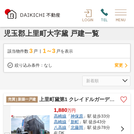
LOGIN
TEL
MENU
児玉郡上里町大字黛 戸建一覧
3
1～3
該当物件数
戸
戸を表示
変更
絞り込み条件：
なし
上里町黛第1 クレイドルガーデン 新築戸建 全8棟 6号棟
売買 | 新築一戸建
1,880
万
円
高崎線
「
神保原
」駅 徒歩33分
高崎線
「
新町
」駅 徒歩43分
八高線
「
北藤岡
」駅 徒歩78分
4LDK