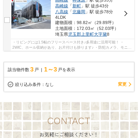
高崎線
「
神保原
」駅 徒歩33分
高崎線
「
新町
」駅 徒歩43分
八高線
「
北藤岡
」駅 徒歩78分
4LDK
建物面積：98.82㎡（29.89坪）
土地面積：172.03㎡（52.03坪）
埼玉県
児玉郡上里町
大字黛
8
・リビングには1.5帖のフリースペース付き♪多用途に活用可能！ ・
2WIC、ホール収納があり、お片付けも捗ります♪ ・防犯カメラ、モニタ
ー付インターホン、人感センサーライトなどセキュ...
3
1～3
該当物件数
戸
戸を表示
変更
絞り込み条件：
なし
CONTACT
お気軽にご相談ください！