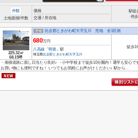
外観
価格
駅徒
停
交通 / 所在地
土地面積/坪数
比企郡ときがわ町大字玉川 売地 全1区画
売地
680
万円
徒歩1
八高線
「
明覚
」駅
225.32㎡
埼玉県
比企郡ときがわ町
大字玉川
68.15坪
・南側道路に面し日当たり良好♪ ・小中学校まで徒歩10分圏内！通学も安心で
お買い物にも便利ですね！ いつでもお気軽にお声がけください♪ 駅から...