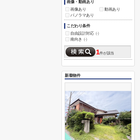
画像・動画あり
画像あり
動画あり
パノラマあり
こだわり条件
自由設計対応
(-)
南向き
(-)
1
件が該当
新着物件