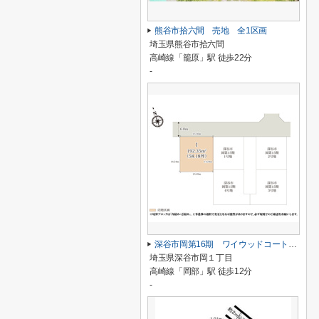
熊谷市拾六間 売地 全1区画
埼玉県熊谷市拾六間
高崎線「籠原」駅 徒歩22分
-
深谷市岡第16期 ワイウッドコート 売地 全1区画 1号地
埼玉県深谷市岡１丁目
高崎線「岡部」駅 徒歩12分
-