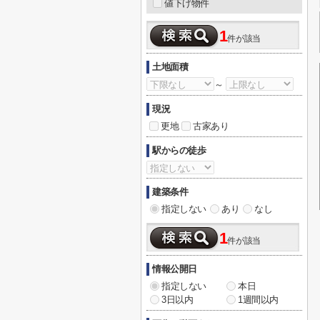
値下げ物件
1
件が該当
土地面積
～
現況
更地
古家あり
駅からの徒歩
建築条件
指定しない
あり
なし
1
件が該当
情報公開日
指定しない
本日
3日以内
1週間以内