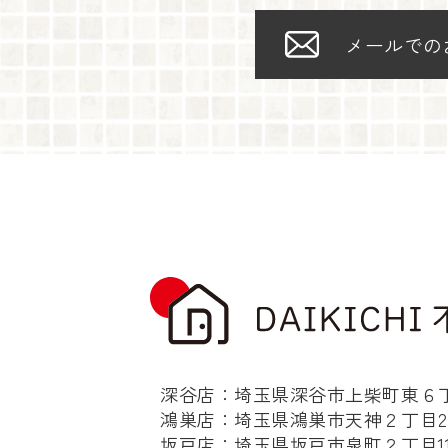
メールでの
深谷店：埼玉県深谷市上柴町東６丁目
鴻巣店：埼玉県鴻巣市天神２丁目2-
坂戸店：埼玉県坂戸市泉町２丁目11-