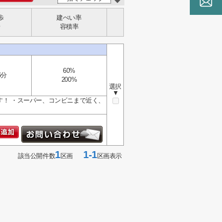
歩
建ぺい率
歩
容積率
60%
6分
200%
選択
▼
す！ ・スーパー、コンビニまで近く、
1
1-1
該当公開件数
区画
区画表示