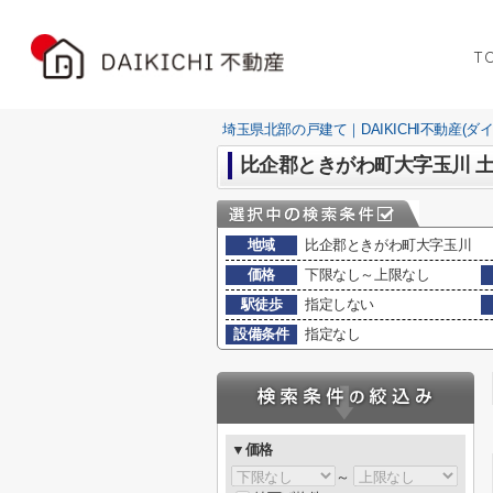
T
埼玉県北部の戸建て｜DAIKICHI不動産(ダ
比企郡ときがわ町大字玉川 
地域
比企郡ときがわ町大字玉川
価格
下限なし～上限なし
駅徒歩
指定しない
設備条件
指定なし
▼価格
～