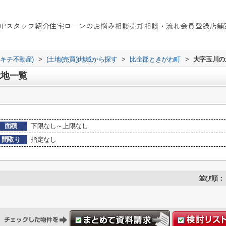
OP
スタッフ紹介
住宅ローンのお悩み相談
売却相談・流れ
会員登録
店舗
イキチ不動産)
>
(土地(売買))地域から探す
>
比企郡ときがわ町
>
大字玉川の
土地一覧
面積
下限なし～上限なし
間取り
指定なし
並び順：