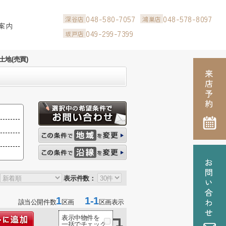
048-580-7057
048-578-8097
深谷店
鴻巣店
案内
049-299-7399
坂戸店
土地(売買)
表示件数：
1
1-1
該当公開件数
区画
区画表示
表示中物件を
一括でチェック