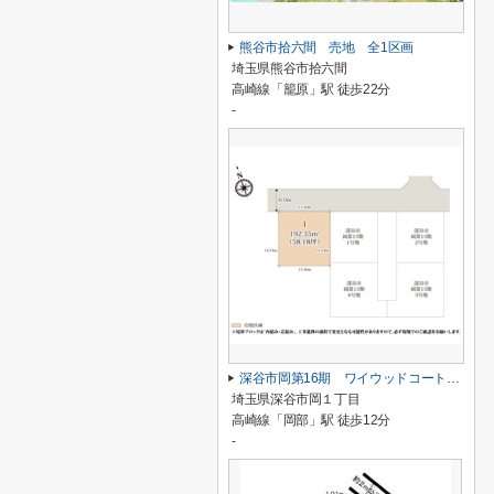
熊谷市拾六間 売地 全1区画
埼玉県熊谷市拾六間
高崎線「籠原」駅 徒歩22分
-
深谷市岡第16期 ワイウッドコート 売地 全1区画 1号地
埼玉県深谷市岡１丁目
高崎線「岡部」駅 徒歩12分
-