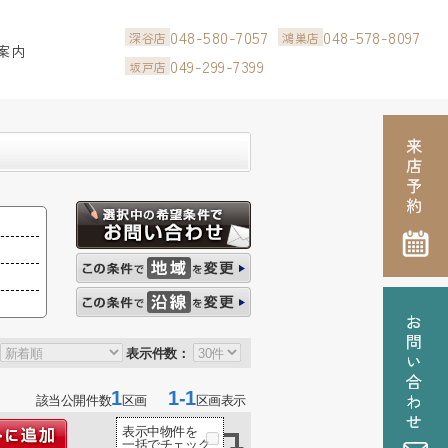
048-580-7057
048-578-8097
深谷店
鴻巣店
案内
049-299-7399
坂戸店
表示件数：
1
1-1
該当公開件数
区画
区画表示
表示中物件を
一括でチェック