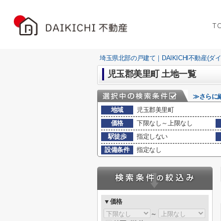
T
埼玉県北部の戸建て｜DAIKICHI不動産(ダ
児玉郡美里町 土地一覧
≫さらに
地域
児玉郡美里町
価格
下限なし～上限なし
駅徒歩
指定しない
設備条件
指定なし
▼価格
～