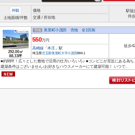
外観
価格
駅徒
停
交通 / 所在地
土地面積/坪数
美里町小茂田 売地 全1区画
売地
550
万円
徒歩4
高崎線
「
本庄
」駅
292.00㎡
埼玉県
児玉郡美里町
大字小茂田
884-1
88.33坪
■約88坪！広々とした敷地で活用の仕方いろいろ♪ ■コンビニが至近にある為ち
建築条件はございません♪お好きなハウスメーカーにて建築可能！ いつで...