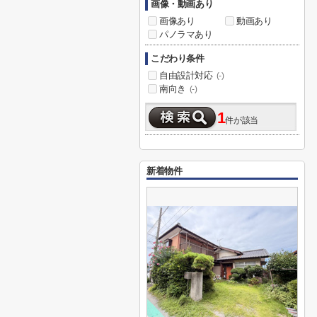
画像・動画あり
画像あり
動画あり
パノラマあり
こだわり条件
自由設計対応
(-)
南向き
(-)
1
件が該当
新着物件