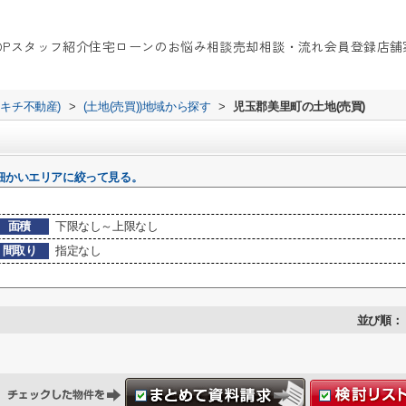
OP
スタッフ紹介
住宅ローンのお悩み相談
売却相談・流れ
会員登録
店舗
イキチ不動産)
>
(土地(売買))地域から探す
>
児玉郡美里町の土地(売買)
細かいエリアに絞って見る。
面積
下限なし～上限なし
間取り
指定なし
並び順：