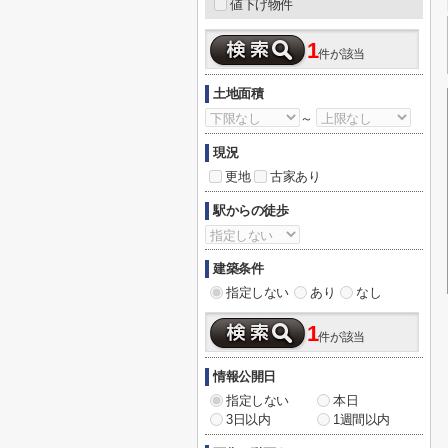
値下げ物件
1
件が該当
土地面積
～
現況
更地
古家あり
駅からの徒歩
建築条件
指定しない
あり
なし
1
件が該当
情報公開日
指定しない
本日
3日以内
1週間以内