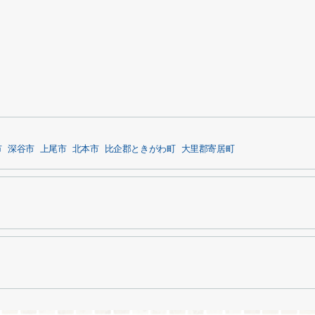
市
深谷市
上尾市
北本市
比企郡ときがわ町
大里郡寄居町