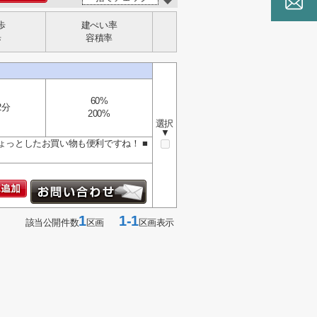
歩
建ぺい率
歩
容積率
60%
2分
200%
選択
▼
ょっとしたお買い物も便利ですね！ ■
1
1-1
該当公開件数
区画
区画表示