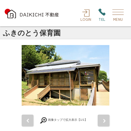
LOGIN
TEL
MENU
ふきのとう保育園
前
次
画像タップで拡大表示【
1
/1】