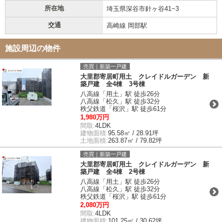
所在地
埼玉県深谷市針ヶ谷41−3
交通
高崎線 岡部駅
施設周辺の物件
売買｜新築一戸建
大里郡寄居町用土 クレイドルガーデン 新
築戸建 全4棟 3号棟
八高線「用土」駅 徒歩26分
八高線「松久」駅 徒歩32分
秩父鉄道「桜沢」駅 徒歩61分
1,980万円
間取:
4LDK
建物面積:
95.58㎡ / 28.91坪
土地面積:
263.87㎡ / 79.82坪
売買｜新築一戸建
大里郡寄居町用土 クレイドルガーデン 新
築戸建 全4棟 2号棟
八高線「用土」駅 徒歩26分
八高線「松久」駅 徒歩32分
秩父鉄道「桜沢」駅 徒歩61分
2,080万円
間取:
4LDK
建物面積:
101.25㎡ / 30.62坪