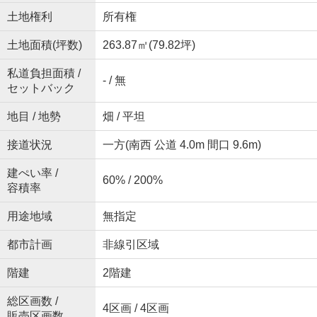
土地権利
所有権
土地面積(坪数)
263.87㎡(79.82坪)
私道負担面積 /
- / 無
セットバック
地目 / 地勢
畑 / 平坦
接道状況
一方(南西 公道 4.0m 間口 9.6m)
建ぺい率 /
60% / 200%
容積率
用途地域
無指定
都市計画
非線引区域
階建
2階建
総区画数 /
4区画 / 4区画
販売区画数