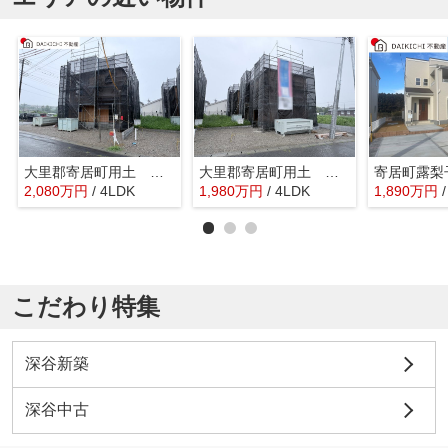
大里郡寄居町用土 クレイドルガーデン 新築戸建 全4棟 2号棟
大里郡寄居町用土 クレイドルガーデン 新築戸建 全4棟 1号棟
2,080
万
円
/ 4LDK
1,980
万
円
/ 4LDK
1,890
万
円
こだわり特集
深谷新築
深谷中古