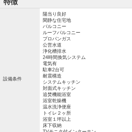
特徴
陽当り良好
閑静な住宅地
バルコニー
ルーフバルコニー
プロパンガス
公営水道
浄化槽排水
24時間換気システム
電気有
駐車2台可
耐震構造
設備条件
システムキッチン
対面式キッチン
追焚機能浴室
浴室乾燥機
温水洗浄便座
トイレ２ヶ所
浴室１坪以上
床下収納
TVモニタ付インターホン