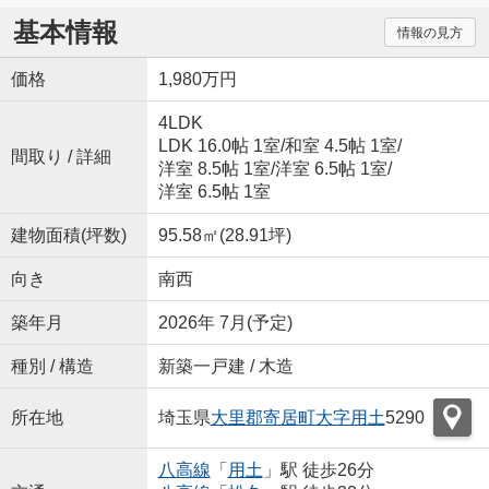
基本情報
情報の見方
価格
1,980万円
4LDK
LDK 16.0帖 1室
/
和室 4.5帖 1室
/
間取り / 詳細
洋室 8.5帖 1室
/
洋室 6.5帖 1室
/
洋室 6.5帖 1室
建物面積(坪数)
95.58㎡(28.91坪)
向き
南西
築年月
2026年 7月(予定)
種別 / 構造
新築一戸建 / 木造
所在地
埼玉県
大里郡寄居町
大字用土
5290
八高線
「
用土
」駅 徒歩26分