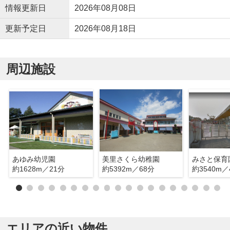
情報更新日
2026年08月08日
更新予定日
2026年08月18日
周辺施設
あゆみ幼児園
美里さくら幼稚園
みさと保育
約1628m／21分
約5392m／68分
約3540m／
エリアの近い物件