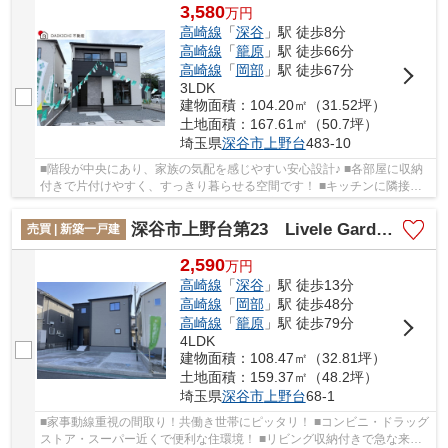
3,580
万
円
高崎線
「
深谷
」駅 徒歩8分
高崎線
「
籠原
」駅 徒歩66分
高崎線
「
岡部
」駅 徒歩67分
3LDK
建物面積：104.20㎡（31.52坪）
土地面積：167.61㎡（50.7坪）
埼玉県
深谷市
上野台
483-10
■階段が中央にあり、家族の気配を感じやすい安心設計♪ ■各部屋に収納
付きで片付けやすく、すっきり暮らせる空間です！ ■キッチンに隣接し
たパントリーは毎日のお料理に使い勝手が良い...
深谷市上野台第23 Livele Garden.s 新築戸建 全4棟 4号棟
売買 | 新築一戸建
2,590
万
円
高崎線
「
深谷
」駅 徒歩13分
高崎線
「
岡部
」駅 徒歩48分
高崎線
「
籠原
」駅 徒歩79分
4LDK
建物面積：108.47㎡（32.81坪）
土地面積：159.37㎡（48.2坪）
埼玉県
深谷市
上野台
68-1
■家事動線重視の間取り！共働き世帯にピッタリ！ ■コンビニ・ドラッグ
ストア・スーパー近くで便利な住環境！ ■リビング収納付きで急な来客