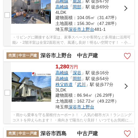
高崎線
「
籠原
」駅 徒歩67分
高崎線
「
岡部
」駅 徒歩69分
4LDK
建物面積：104.05㎡（31.47坪）
土地面積：156.30㎡（47.28坪）
埼玉県
深谷市
上野台
481-1
・リビングに隣接する洋室は、家事スペースや客間など多用途に活用可
能♪ ・2階洋室は全室2面彩光で、風通し良好！明るい空間です！ ・小学
校まで徒歩7分と、お子様の通学も安心な立地...
深谷市上野台 中古戸建
売買 | 中古一戸建
1,280
万
円
高崎線
「
深谷
」駅 徒歩16分
高崎線
「
岡部
」駅 徒歩54分
秩父鉄道
「
武川
」駅 徒歩77分
3LDK
建物面積：86.94㎡（26.29坪）
土地面積：162.72㎡（49.22坪）
埼玉県
深谷市
上野台
・雨から愛車を守る屋根付カーポート！ ・人気の都市ガス！ランニング
コストを抑えられます！ ・南向きで陽当たり良好！ いつでもお気軽にお
声がけください♪ 駅からの送迎が必要なお...
深谷市西島 中古戸建
売買 | 中古一戸建