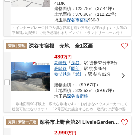
4LDK
建物面積：123.78㎡（37.44坪）
土地面積：370.96㎡（112.21坪）
埼玉県
深谷市
宿根
966-3
・インナーガレージ付で大切な愛車を雨や強風から守れます♪ ・人気の
平屋建♪勾配天井で開放感溢れるリビング！ ・ランドリールーム付！家
事楽動線を考えた間取り！ 「今から見たい！...
深谷市宿根 売地 全1区画
売買 | 売地
480
万
円
高崎線
「
深谷
」駅 徒歩32分車8分
高崎線
「
岡部
」駅 徒歩45分
秩父鉄道
「
武川
」駅 徒歩82分
-
建物面積：-（99.67坪）
土地面積：329.52㎡（99.67坪）
埼玉県
深谷市
宿根
・敷地面積90坪以上！広大な敷地です♪ ・お好きなハウスメーカーにて
建築可能になります！ ・12号区域に該当するため、建築には所定の要件
を満たす必要がございます いつでもお気軽に...
深谷市上野台第24 LiveleGarden.s 新築戸建 全3棟 2号棟
売買 | 新築一戸建
2,990
万
円