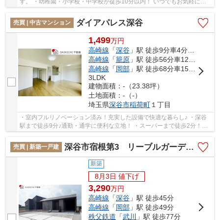
す。 ・幼稚園・小学校・中学校が徒歩10分以内！ いつでもお気軽にお
声がけください♪ 駅からの送迎が必要なお客様...
ダイアパレス深谷
売買 | 中古マンション
1,499
万
円
高崎線
「
深谷
」駅 徒歩9分車4分 1.0km
高崎線
「
籠原
」駅 徒歩56分車12分 5.0km
高崎線
「
岡部
」駅 徒歩68分車15分 6.0km
3LDK
建物面積：-（23.38坪）
土地面積：-（-）
埼玉県
深谷市
稲荷町
１丁目
・室内フルリノベーション済み！充実した設備で快適な暮らし♪ ・深谷
駅まで徒歩9分♪通勤・通学に便利な立地！ ・スーパーまで徒歩2分！好
条件の住環境♪ いつでもお気軽にお声がけくだ...
深谷市宿根第3 リーブルガーデン 新築戸建 全1棟 1号棟
売買 | 新築一戸建
新築
8月3日 値下げ
3,290
万
円
高崎線
「
深谷
」駅 徒歩45分
高崎線
「
岡部
」駅 徒歩49分
秩父鉄道
「
武川
」駅 徒歩77分