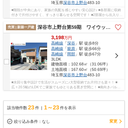
埼玉県
深谷市
上野台
483-10
■階段が中央にあり、家族の気配を感じやすい安心設計♪ ■各部屋に収納
付きで片付けやすく、すっきり暮らせる空間です！ ■2部屋から出入り可
能なバルコニーでお布団も干しやすいですね！...
深谷市上野台第59期 ワイウッドコート 新築戸建 全3区画 1号棟
売買 | 新築一戸建
3,198
万
円
高崎線
「
深谷
」駅 徒歩8分
高崎線
「
籠原
」駅 徒歩66分
高崎線
「
岡部
」駅 徒歩67分
3LDK
建物面積：102.68㎡（31.06坪）
土地面積：167.60㎡（50.69坪）
埼玉県
深谷市
上野台
483-10
■水回り集中設計で生活がスムーズに♪大型収納でお片付けも楽々！ ■
広々20.5帖のLDKでご家族でもゆとりある寛ぎ空間に！ ■南向きバルコ
ニーで洗濯物も気持ちよく乾き、彩光面も安心です...
23
1～23
該当物件数
件
件を表示
変更
絞り込み条件：
なし