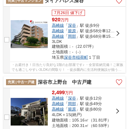
ダイアパレス深谷
売買 | 中古マンション
7月26日 値下げ
920
万
円
高崎線
「
深谷
」駅 徒歩9分
高崎線
「
籠原
」駅 徒歩58分車12分 5.0km
高崎線
「
岡部
」駅 徒歩68分車15分 6.0km
3LDK
建物面積：-（22.07坪）
土地面積：-（-）
埼玉県
深谷市
稲荷町
１丁目
・お庭付き！日当たり良好な1階のお部屋です♪ ・全室収納完備！ご家族
でも過ごしやすい3LDKの間取り！ ・徒歩圏内に生活利便施設が揃う便
利な住環境です！ いつでもお気軽にお声がけ...
深谷市上野台 中古戸建
売買 | 中古一戸建
2,499
万
円
高崎線
「
深谷
」駅 徒歩12分
高崎線
「
岡部
」駅 徒歩49分
高崎線
「
籠原
」駅 徒歩80分
4LDK＋1S(納戸)
建物面積：105.16㎡（31.81坪）
土地面積：200.31㎡（60.59坪）