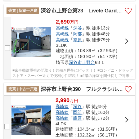
にとっても便利！ 「今から見たい！」大歓迎...
深谷市上野台第23 Livele Garden.s 新築戸建 全4棟 2号棟
売買 | 新築一戸建
2,690
万
円
高崎線
「
深谷
」駅 徒歩13分
高崎線
「
岡部
」駅 徒歩48分
高崎線
「
籠原
」駅 徒歩79分
3LDK
建物面積：108.89㎡（32.93坪）
土地面積：180.90㎡（54.72坪）
埼玉県
深谷市
上野台
68-1
■家事動線重視の間取り！共働き世帯にピッタリ！ ■コンビニ・ドラッグ
ストア・スーパー近くで便利な住環境！ ■2階の洋室を間仕切りで将来的
に4LDKにも可能！ 「今から見たい！」大歓...
深谷市上野台390 フルクラシル 未入居戸建 B号棟
売買 | 中古一戸建
2,990
万
円
高崎線
「
深谷
」駅 徒歩8分
高崎線
「
岡部
」駅 徒歩60分
高崎線
「
籠原
」駅 徒歩72分
4LDK
建物面積：104.34㎡（31.56坪）
土地面積：192.32㎡（58.17坪）