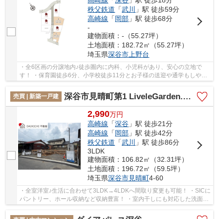
高崎線
「
深谷
」駅 徒歩18分
秩父鉄道
「
武川
」駅 徒歩59分
高崎線
「
岡部
」駅 徒歩68分
-
建物面積：-（55.27坪）
土地面積：182.72㎡（55.27坪）
埼玉県
深谷市
上野台
・全6区画の分譲地内♪徒歩圏内に内科、小児科があり、安心の立地で
す！ ・保育園徒歩6分、小学校徒歩11分とお子様の送迎や通学もしやす
いですね ・家計に優しく経済的な都市ガス、本下...
深谷市見晴町第1 LiveleGarden.s 新築戸建 全1棟 1号棟
売買 | 新築一戸建
2,990
万
円
高崎線
「
深谷
」駅 徒歩21分
高崎線
「
岡部
」駅 徒歩42分
秩父鉄道
「
武川
」駅 徒歩86分
3LDK
建物面積：106.82㎡（32.31坪）
土地面積：196.72㎡（59.5坪）
埼玉県
深谷市
見晴町
4-60
・全室洋室♪生活に合わせて3LDK→4LDKへ間取り変更も可能！ ・SICに
パントリー、ホール収納など収納豊富！ ・室内干しにも対応した洗面ス
ペースは、ご家族でも使いやすい広さです！ 「...