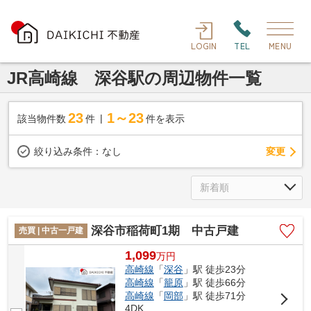
LOGIN
TEL
MENU
JR高崎線 深谷駅の周辺物件一覧
23
1～23
該当物件数
件
件を表示
変更
絞り込み条件：
なし
深谷市稲荷町1期 中古戸建
売買 | 中古一戸建
1,099
万
円
高崎線
「
深谷
」駅 徒歩23分
高崎線
「
籠原
」駅 徒歩66分
高崎線
「
岡部
」駅 徒歩71分
4DK