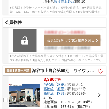
埼玉県
深谷市
上野台
390-10
■深谷駅や小学校・スーパー等も近く、便利な住環境！ ■各居室収納完
備！WIC・SIC・ホール収納など収納豊富な間取り♪ ■深型食洗機付きキ
ッチン、太陽光発電、EV車専用電源など嬉しい設...
会員物件
会員登録をして限定物件を見る
■住友林業施工！太陽光発電システム付き！ ■カーポート2台分設置！最
大4台駐車可能！ ■陽当たり良好で広々29帖の明るいリビング♪ いつでも
お気軽にお声がけください♪ 駅からの送迎が...
深谷市上野台第59期 ワイウッドコート 新築戸建 全3区画 2号棟
売買 | 新築一戸建
3,380
万
円
高崎線
「
深谷
」駅 徒歩8分
高崎線
「
籠原
」駅 徒歩66分
高崎線
「
岡部
」駅 徒歩67分
4LDK
建物面積：102.76㎡（31.08坪）
土地面積：167.61㎡（50.7坪）