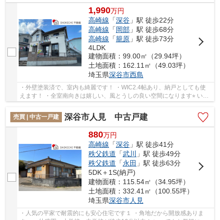
1,990
万
円
高崎線
「
深谷
」駅 徒歩22分
高崎線
「
岡部
」駅 徒歩68分
高崎線
「
籠原
」駅 徒歩73分
4LDK
建物面積：99.00㎡（29.94坪）
土地面積：162.11㎡（49.03坪）
埼玉県
深谷市
西島
・外壁塗装済で、室内も綺麗です！ ・WIC2.4帖あり、納戸としても使
えます！ ・全室南向きは嬉しい、風とうしの良い空間になります⭐︎ いつ
でもお気軽にお声がけください♪ 駅からの送...
深谷市人見 中古戸建
売買 | 中古一戸建
880
万
円
高崎線
「
深谷
」駅 徒歩41分
秩父鉄道
「
武川
」駅 徒歩49分
秩父鉄道
「
永田
」駅 徒歩63分
5DK＋1S(納戸)
建物面積：115.54㎡（34.95坪）
土地面積：332.41㎡（100.55坪）
埼玉県
深谷市
人見
・人気の平家で耐震的にも安心住宅です１ ・角地だから開放感ありま