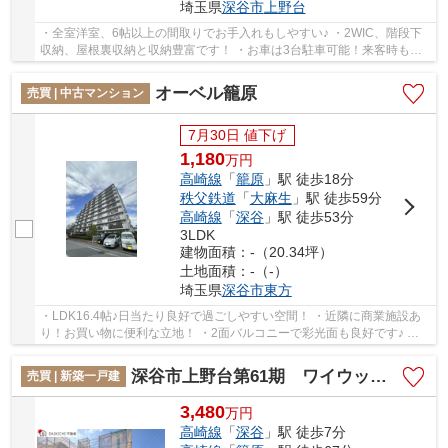
埼玉県
深谷市
上野台
・全室洋室、6帖以上の間取りでお手入れもしやすい♪ ・2WIC、階段下
収納、屋根裏収納と収納豊富です！ ・お車は3台駐車可能！来客時も困
りません！ いつでもお気軽にお声がけください...
オーベル籠原
売買 | 中古マンション
7月30日 値下げ
1,180
万
円
高崎線
「
籠原
」駅 徒歩18分
秩父鉄道
「
大麻生
」駅 徒歩59分
高崎線
「
深谷
」駅 徒歩53分
3LDK
建物面積：-（20.34坪）
土地面積：-（-）
埼玉県
深谷市
東方
・LDK16.4帖♪日当たり良好で過ごしやすい空間！ ・近隣に商業施設あ
り！お買い物に便利な立地！ ・2面バルコニーで彩光面も良好です♪ い
つでもお気軽にお声がけください♪ 駅からの送...
深谷市上野台第61期 ワイウッドコート 新築戸建 全3区画 3号棟
売買 | 新築一戸建
3,480
万
円
高崎線
「
深谷
」駅 徒歩7分