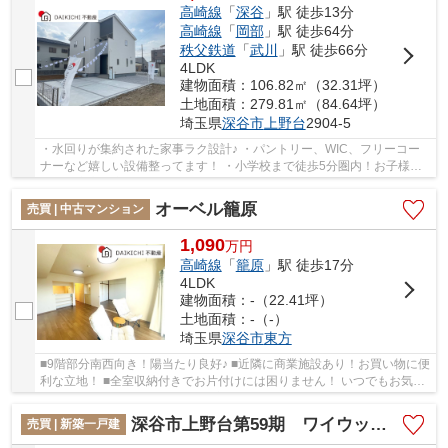
高崎線
「
深谷
」駅 徒歩13分
高崎線
「
岡部
」駅 徒歩64分
秩父鉄道
「
武川
」駅 徒歩66分
4LDK
建物面積：106.82㎡（32.31坪）
土地面積：279.81㎡（84.64坪）
埼玉県
深谷市
上野台
2904-5
・水回りが集約された家事ラク設計♪ ・パントリー、WIC、フリーコー
ナーなど嬉しい設備整ってます！ ・小学校まで徒歩5分圏内！お子様の
通学も安心の立地です！ 「今から見たい！」大...
オーベル籠原
売買 | 中古マンション
1,090
万
円
高崎線
「
籠原
」駅 徒歩17分
4LDK
建物面積：-（22.41坪）
土地面積：-（-）
埼玉県
深谷市
東方
■9階部分南西向き！陽当たり良好♪ ■近隣に商業施設あり！お買い物に便
利な立地！ ■全室収納付きでお片付けには困りません！ いつでもお気軽
にお声がけください♪ 駅からの送迎が必要な...
深谷市上野台第59期 ワイウッドコート 新築戸建 全3区画 3号棟
売買 | 新築一戸建