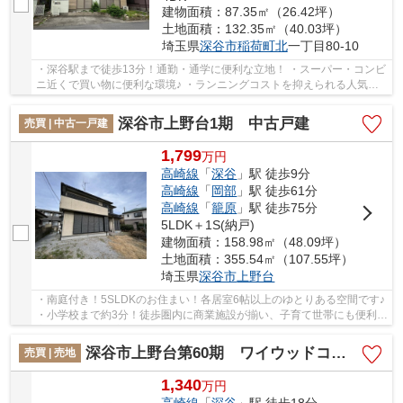
建物面積：87.35㎡（26.42坪）
土地面積：132.35㎡（40.03坪）
埼玉県
深谷市
稲荷町北
一丁目80-10
・深谷駅まで徒歩13分！通勤・通学に便利な立地！ ・スーパー・コンビ
ニ近くで買い物に便利な環境♪ ・ランニングコストを抑えられる人気の
都市ガス！ いつでもお気軽にお声がけくださ...
深谷市上野台1期 中古戸建
売買 | 中古一戸建
1,799
万
円
高崎線
「
深谷
」駅 徒歩9分
高崎線
「
岡部
」駅 徒歩61分
高崎線
「
籠原
」駅 徒歩75分
5LDK＋1S(納戸)
建物面積：158.98㎡（48.09坪）
土地面積：355.54㎡（107.55坪）
埼玉県
深谷市
上野台
・南庭付き！5SLDKのお住まい！各居室6帖以上のゆとりある空間です♪
・小学校まで約3分！徒歩圏内に商業施設が揃い、子育て世帯にも便利な
立地！ ・収納豊富な間取りで、お片付けも捗...
深谷市上野台第60期 ワイウッドコート 売地 全6区画 6号地
売買 | 売地
1,340
万
円