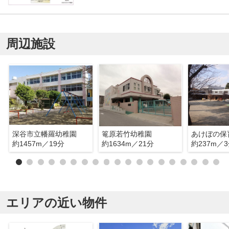
周辺施設
深谷市立幡羅幼稚園
篭原若竹幼稚園
あけぼの保
約1457m／19分
約1634m／21分
約237m／
エリアの近い物件