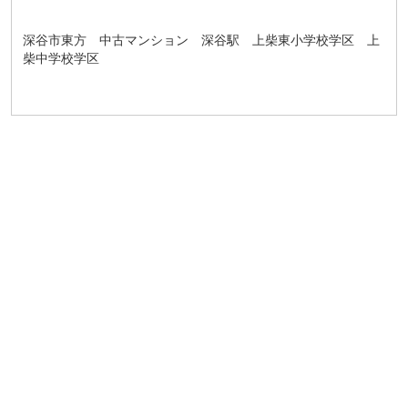
深谷市東方 中古マンション 深谷駅 上柴東小学校学区 上
柴中学校学区