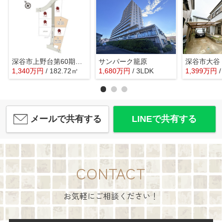
深谷市上野台第60期 ワイウッドコート 売地 全6区画 6号地
サンパーク籠原
深谷市大谷
1,340
万
円
/ 182.72㎡
1,680
万
円
/ 3LDK
1,399
万
円
メールで共有する
LINEで共有する
CONTACT
お気軽にご相談ください！