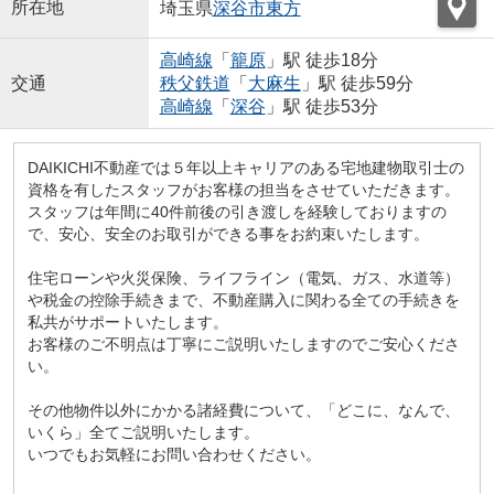
所在地
埼玉県
深谷市
東方
高崎線
「
籠原
」駅 徒歩18分
交通
秩父鉄道
「
大麻生
」駅 徒歩59分
高崎線
「
深谷
」駅 徒歩53分
DAIKICHI不動産では５年以上キャリアのある宅地建物取引士の
資格を有したスタッフがお客様の担当をさせていただきます。
スタッフは年間に40件前後の引き渡しを経験しておりますの
で、安心、安全のお取引ができる事をお約束いたします。
住宅ローンや火災保険、ライフライン（電気、ガス、水道等）
や税金の控除手続きまで、不動産購入に関わる全ての手続きを
私共がサポートいたします。
お客様のご不明点は丁寧にご説明いたしますのでご安心くださ
い。
その他物件以外にかかる諸経費について、「どこに、なんで、
いくら」全てご説明いたします。
いつでもお気軽にお問い合わせください。