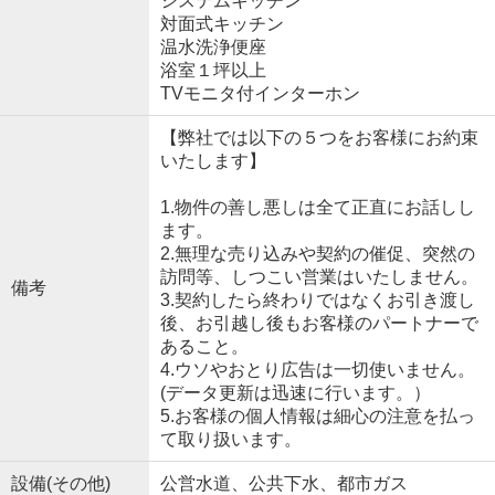
システムキッチン
対面式キッチン
温水洗浄便座
浴室１坪以上
TVモニタ付インターホン
【弊社では以下の５つをお客様にお約束
いたします】
1.物件の善し悪しは全て正直にお話しし
ます。
2.無理な売り込みや契約の催促、突然の
訪問等、しつこい営業はいたしません。
備考
3.契約したら終わりではなくお引き渡し
後、お引越し後もお客様のパートナーで
あること。
4.ウソやおとり広告は一切使いません。
(データ更新は迅速に行います。）
5.お客様の個人情報は細心の注意を払っ
て取り扱います。
設備(その他)
公営水道、公共下水、都市ガス