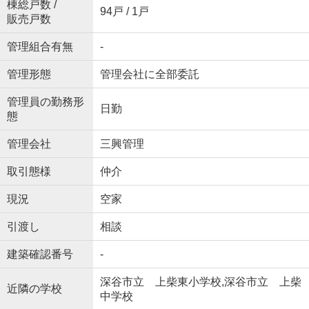
棟総戸数 /
94戸 / 1戸
販売戸数
管理組合有無
-
管理形態
管理会社に全部委託
管理員の勤務形
日勤
態
管理会社
三興管理
取引態様
仲介
現況
空家
引渡し
相談
建築確認番号
-
深谷市立 上柴東小学校,深谷市立 上柴
近隣の学校
中学校