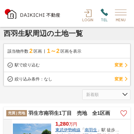
LOGIN
TEL
MENU
西羽生駅周辺の土地一覧
2
1～2
該当物件数
区画
区画を表示
駅で絞り込む
変更
変更
絞り込み条件：
なし
羽生市南羽生1丁目 売地 全1区画
売買 | 売地
1,280
万
円
東武伊勢崎線
「
南羽生
」駅 徒歩5分