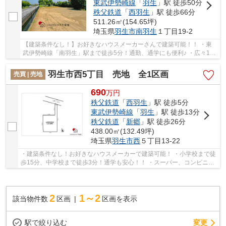
東武伊勢崎線
「
羽生
」駅 徒歩50分
秩父鉄道
「
西羽生
」駅 徒歩66分
511.26㎡(154.65坪)
埼玉県
羽生市
南羽生
１丁目19-2
【建築条件なし！】お好きなハウスメーカーさんで建築可能！！ ・東
武伊勢崎線「南羽生」駅まで徒歩5分！通勤、通学にも便利♪ ・広々150
坪超の土地♪
羽生市西5丁目 売地 全1区画
売買 | 売地
690
万
円
秩父鉄道
「
西羽生
」駅 徒歩5分
東武伊勢崎線
「
羽生
」駅 徒歩13分
秩父鉄道
「
新郷
」駅 徒歩26分
438.00㎡(132.49坪)
埼玉県
羽生市
西
５丁目13-22
・建築条件なし！お好きなハウスメーカーで建築可能！ ・小学校まで徒
歩15分、中学校まで徒歩3分！通学も安心！！ ・スーパー、コンビニ徒
歩圏内にあるので日々のお買い物も便利！
2
1～2
該当物件数
区画
区画を表示
駅で絞り込む
変更