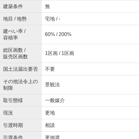
建築条件
無
地目 / 地勢
宅地 / -
建ぺい率 /
60% / 200%
容積率
総区画数 /
1区画 / 1区画
販売区画数
国土法届出要否
不要
その他法令上の
景観法
制限
取引態様
一般媒介
現況
更地
引渡時期
相談
引渡条件
更地渡