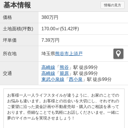
基本情報
情報の見方
価格
380万円
土地面積(坪数)
170.00㎡(51.42坪)
坪単価
7.39万円
所在地
埼玉県
熊谷市
上須戸
高崎線
「
熊谷
」駅 徒歩99分
交通
高崎線
「
籠原
」駅 徒歩99分
東武小泉線
「
西小泉
」駅 徒歩99分
お客様一人一人ライフスタイルが違うように、お家のことでの
お悩みも違います。お客様との出会いを大切にし、それぞれの
ご要望に沿った資金計画や不動産売却・購入のご相談を承って
おります。些細なことでも気軽にお話しくださいませ。一緒に
夢のマイホームを実現させましょう！