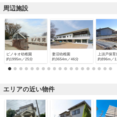
周辺施設
ピノキオ幼稚園
妻沼幼稚園
上須戸保育
約1995m／25分
約3654m／46分
約896m／1
エリアの近い物件