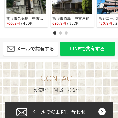
熊谷市久保島 中古戸建
熊谷市原島 中古戸建
熊谷コーポ
700
万
円
/ 4LDK
690
万
円
/ 3LDK
450
万
円
/ 
メールで共有する
LINEで共有する
CONTACT
お気軽にご相談ください！
メールでのお問い合わせ