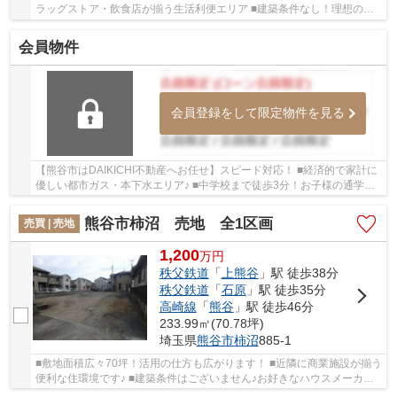
ラッグストア・飲食店が揃う生活利便エリア ■建築条件なし！理想の住
まいを自由設計で叶える大型分譲地です！ い...
会員物件
会員登録をして限定物件を見る
【熊谷市はDAIKICHI不動産へお任せ】スピード対応！ ■経済的で家計に
優しい都市ガス・本下水エリア♪ ■中学校まで徒歩3分！お子様の通学も
安心です！ いつでもお気軽にお声がけくださ...
熊谷市柿沼 売地 全1区画
売買 | 売地
1,200
万
円
秩父鉄道
「
上熊谷
」駅 徒歩38分
秩父鉄道
「
石原
」駅 徒歩35分
高崎線
「
熊谷
」駅 徒歩46分
233.99㎡(70.78坪)
埼玉県
熊谷市
柿沼
885-1
■敷地面積広々70坪！活用の仕方も広がります！ ■近隣に商業施設が揃う
便利な住環境です♪ ■建築条件はございません♪お好きなハウスメーカー
にて建築可能です！ いつでもお気軽にお声が...