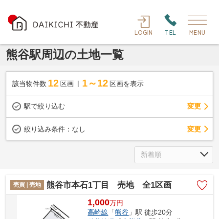
LOGIN
TEL
MENU
熊谷駅周辺の土地一覧
12
1～12
該当物件数
区画
区画を表示
駅で絞り込む
変更
変更
絞り込み条件：
なし
熊谷市本石1丁目 売地 全1区画
売買 | 売地
1,000
万
円
高崎線
「
熊谷
」駅 徒歩20分