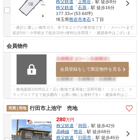
秩父鉄道
「
上熊谷
」駅 徒歩8分
秩父鉄道
「
石原
」駅 徒歩16分
177.33㎡(53.64坪)
埼玉県
熊谷市
本石
１丁目
・家計に優しい都市ガス、本下水エリアの整形地です！ ・スーパーまで
徒歩5分！小学校まで徒歩10分♪便利な住環境！ ・建築条件はございませ
ん♪お好きなハウスメーカーにて建築可能です...
会員物件
会員登録をして限定物件を見る
・敷地面積100坪以上！広い敷地で多用途に活用可能！ ・コンビニ、ド
ラッグストアまで徒歩圏内！お買い物にも便利です♪ ・建築条件はござ
いません♪お好きなハウスメーカーにて建築可能...
行田市上池守 売地
売買 | 売地
280
万
円
秩父鉄道
「
持田
」駅 徒歩42分
高崎線
「
熊谷
」駅 徒歩68分
秩父鉄道
「
行田市
」駅 徒歩45分