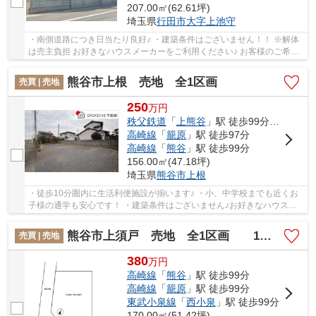
207.00㎡(62.61坪)
埼玉県
行田市
大字上池守
・南側道路につき日当たり良好♪ ・建築条件はございません！！ ※解体
は売主負担 お好きなハウスメーカーをご利用ください♪ お客様のご希望
に合わせて建築メーカーをご紹介することも...
熊谷市上根 売地 全1区画
売買 | 売地
250
万
円
秩父鉄道
「
上熊谷
」駅 徒歩99分車20分
高崎線
「
籠原
」駅 徒歩97分
高崎線
「
熊谷
」駅 徒歩99分
156.00㎡(47.18坪)
埼玉県
熊谷市
上根
・徒歩10分圏内に生活利便施設が揃います♪ ・小、中学校までも近くお
子様の通学も安心です！ ・建築条件はございません♪お好きなハウスメ
ーカーにて建築可能！ いつでもお気軽にお声...
熊谷市上須戸 売地 全1区画 1号地
売買 | 売地
380
万
円
高崎線
「
熊谷
」駅 徒歩99分
高崎線
「
籠原
」駅 徒歩99分
東武小泉線
「
西小泉
」駅 徒歩99分
170.00㎡(51.42坪)