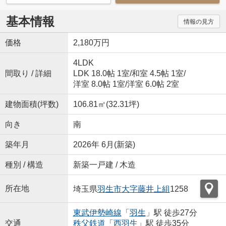
基本情報
情報の見方
価格
2,180万円
4LDK
間取り / 詳細
LDK 18.0帖 1室
/
和室 4.5帖 1室
/
洋室 8.0帖 1室
/
洋室 6.0帖 2室
建物面積(坪数)
106.81㎡(32.31坪)
向き
南
築年月
2026年 6月(新築)
種別 / 構造
新築一戸建 / 木造
所在地
埼玉県
羽生市
大字藤井上組
1258
東武伊勢崎線
「
羽生
」駅 徒歩27分
交通
秩父鉄道
「
西羽生
」駅 徒歩35分