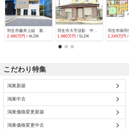
羽生市藤井上組 新築戸建 全12棟 5号棟
羽生市大字須影 中古戸建
2,480
万
円
/ 4LDK
1,980
万
円
/ 5LDK
2,249
万
円
こだわり特集
鴻巣新築
鴻巣中古
鴻巣価格変更新築
鴻巣価格変更中古