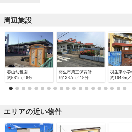
周辺施設
春山幼稚園
羽生市第三保育所
羽生東小学
約581m／8分
約1387m／18分
約1648m／
エリアの近い物件