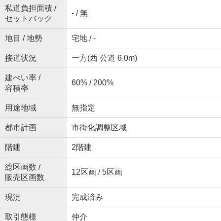
私道負担面積 /
- / 無
セットバック
地目 / 地勢
宅地 / -
接道状況
一方(西 公道 6.0m)
建ぺい率 /
60% / 200%
容積率
用途地域
無指定
都市計画
市街化調整区域
階建
2階建
総区画数 /
12区画 / 5区画
販売区画数
現況
完成済み
取引態様
仲介