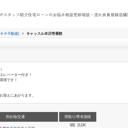
OP
スタッフ紹介
住宅ローンのお悩み相談
売却相談・流れ
会員登録
店舗
イキチ不動産)
>
キャッスル本庄壱番館
！
なエレベーター付き！
環境です！
お迎えにあがります。
所在地/交通
間取り/専有面積
5階 2LDK