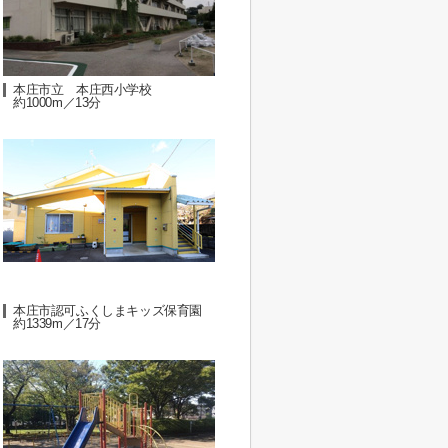
本庄市立 本庄西小学校
約1000m／13分
本庄市認可ふくしまキッズ保育園
約1339m／17分