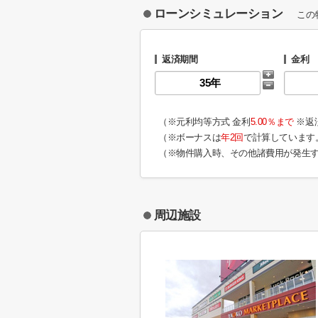
ローンシミュレーション
この
返済期間
金利
（※元利均等方式 金利
5.00％まで
※返
（※ボーナスは
年2回
で計算しています
（※物件購入時、その他諸費用が発生
周辺施設