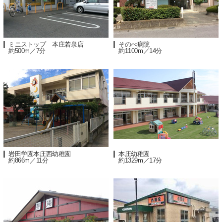
ミニストップ 本庄若泉店
そのべ病院
約500m／7分
約1100m／14分
岩田学園本庄西幼稚園
本庄幼稚園
約866m／11分
約1329m／17分