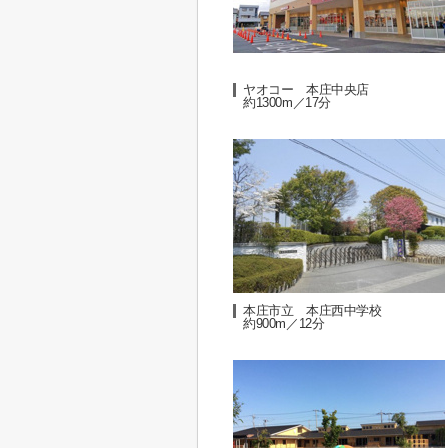
ヤオコー 本庄中央店
約1300m／17分
本庄市立 本庄西中学校
約900m／12分