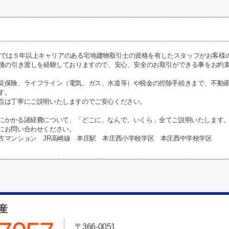
I不動産では５年以上キャリアのある宅地建物取引士の資格を有したスタッフがお客
前後の引き渡しを経験しておりますので、安心、安全のお取引ができる事をお約
災保険、ライフライン（電気、ガス、水道等）や税金の控除手続きまで、不動
す。
点は丁寧にご説明いたしますのでご安心ください。
にかかる諸経費について、「どこに、なんで、いくら」全てご説明いたします
にお問い合わせください。
古マンション JR高崎線 本庄駅 本庄西小学校学区 本庄西中学校学区
動産
〒366-0051