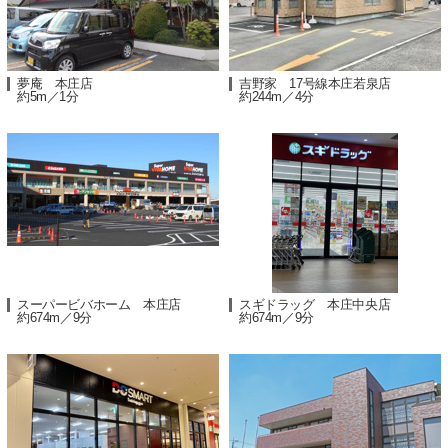
夢庵 本庄店
吉野家 17号線本庄若泉店
約5m／1分
約244m／4分
スーパービバホーム 本庄店
スギドラッグ 本庄中央店
約674m／9分
約674m／9分