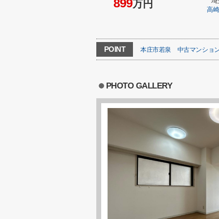
899
埼
万円
高
POINT
本庄市若泉
中古マンショ
PHOTO GALLERY