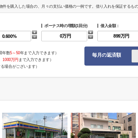
物件を購入した場合の、月々の支払い価格の一例です。借り入れを保証するも
ボーナス時の増額(1回分)
借入金額：
済年数
5～50
年まで入力できます）
毎月の返済額
。
1000万円
まで入力できます）
する場合がございます）