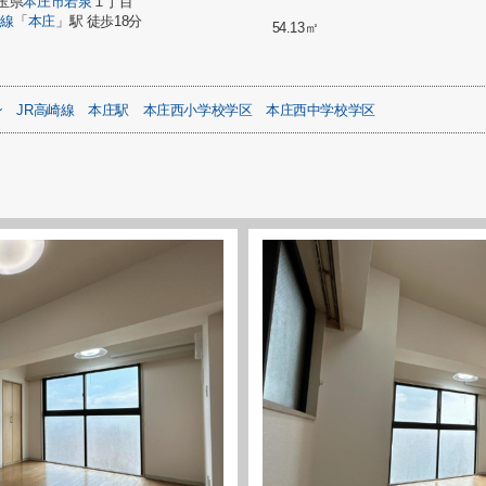
玉県
本庄市
若泉
１丁目
崎線
「
本庄
」駅 徒歩18分
54.13㎡
ン
JR高崎線
本庄駅
本庄西小学校学区
本庄西中学校学区