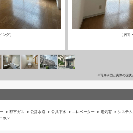
ビング】
【居間
※写真や図と実際の現状
ー
都市ガス
公営水道
公共下水
エレベーター
電気有
システム
ーホン