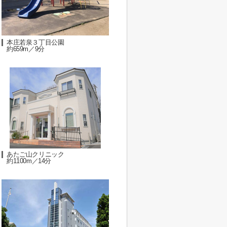
本庄若泉３丁目公園
約659m／9分
あたご山クリニック
約1100m／14分