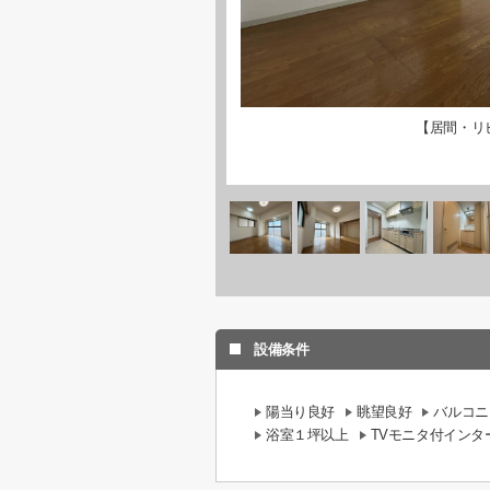
【居間・リ
設備条件
陽当り良好
眺望良好
バルコニ
浴室１坪以上
TVモニタ付インタ