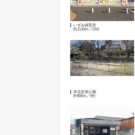
いずみ保育所
約1143m／15分
本庄若泉公園
約695m／9分