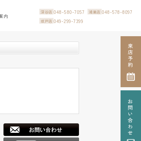
048-580-7057
048-578-8097
深谷店
鴻巣店
案内
049-299-7399
坂戸店