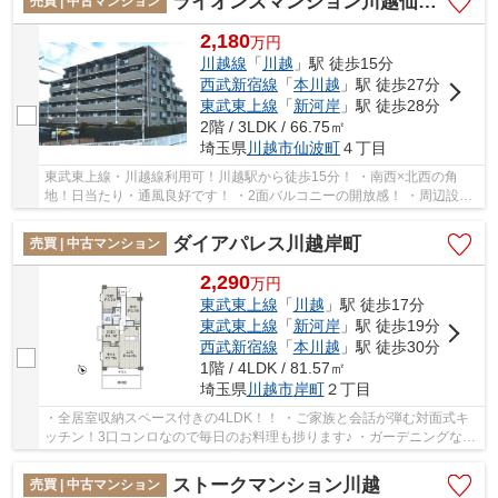
ライオンズマンション川越仙波町
売買 | 中古マンション
2,180
万
円
川越線
「
川越
」駅 徒歩15分
西武新宿線
「
本川越
」駅 徒歩27分
東武東上線
「
新河岸
」駅 徒歩28分
2階 / 3LDK / 66.75㎡
埼玉県
川越市
仙波町
４丁目
東武東上線・川越線利用可！川越駅から徒歩15分！ ・南西×北西の角
地！日当たり・通風良好です！ ・2面バルコニーの開放感！ ・周辺設備
充実！小学校も近くお子様の通学も安心！ 経...
ダイアパレス川越岸町
売買 | 中古マンション
2,290
万
円
東武東上線
「
川越
」駅 徒歩17分
東武東上線
「
新河岸
」駅 徒歩19分
西武新宿線
「
本川越
」駅 徒歩30分
1階 / 4LDK / 81.57㎡
埼玉県
川越市
岸町
２丁目
・全居室収納スペース付きの4LDK！！ ・ご家族と会話が弾む対面式キ
ッチン！3口コンロなので毎日のお料理も捗ります♪ ・ガーデニングなど
も楽しめる専用庭あり♪ 経験豊富なキャリアの...
ストークマンション川越
売買 | 中古マンション