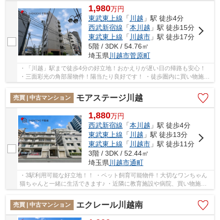
1,980
万
円
東武東上線
「
川越
」駅 徒歩4分
西武新宿線
「
本川越
」駅 徒歩15分
東武東上線
「
川越市
」駅 徒歩17分
5階 / 3DK / 54.76㎡
埼玉県
川越市
菅原町
・「川越」駅まで徒歩4分の好立地！おかえりが遅い日の帰路も安心！
・三面彩光の角部屋物件！陽当たり良好です！ ・徒歩圏内に買い物施設
多数！！生活しやすい立地です♪ 「今から見...
モアステージ川越
売買 | 中古マンション
1,880
万
円
西武新宿線
「
本川越
」駅 徒歩4分
東武東上線
「
川越
」駅 徒歩13分
東武東上線
「
川越市
」駅 徒歩11分
3階 / 3DK / 52.44㎡
埼玉県
川越市
通町
・3駅利用可能な好立地！！ ・ペット飼育可能物件！大切なワンちゃん
猫ちゃんと一緒に生活できます♪ ・近隣に教育施設や病院、買い物施設
があり生活しやすい立地♪ 「今から見たい」大...
エクレール川越南
売買 | 中古マンション