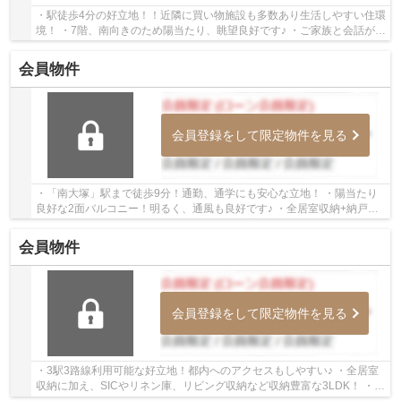
・駅徒歩4分の好立地！！近隣に買い物施設も多数あり生活しやすい住環
境！ ・7階、南向きのため陽当たり、眺望良好です♪ ・ご家族と会話が弾
む対面キッチン！お子様の様子も伺えて安心...
会員物件
会員登録をして限定物件を見る
・「南大塚」駅まで徒歩9分！通勤、通学にも安心な立地！ ・陽当たり
良好な2面バルコニー！明るく、通風も良好です♪ ・全居室収納+納戸が
あるので収納場所には困りませんね♪ 経験豊富...
会員物件
会員登録をして限定物件を見る
・3駅3路線利用可能な好立地！都内へのアクセスもしやすい♪ ・全居室
収納に加え、SICやリネン庫、リビング収納など収納豊富な3LDK！ ・あ