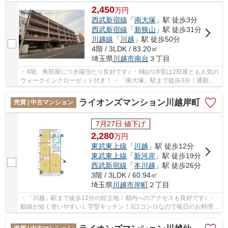
2,450
万
円
西武新宿線
「
南大塚
」駅 徒歩3分
西武新宿線
「
新狭山
」駅 徒歩31分
川越線
「
川越
」駅 徒歩50分
4階 / 3LDK / 83.20㎡
埼玉県
川越市
南台
３丁目
・4階、角部屋につき陽当たり良好です♪ ・6帖の洋室は2部屋とも人気の
ウォークインクローゼット付き！ ・「南大塚」駅まで徒歩3分！通勤、
通学にも安心な立地！ 経験豊富なキャリアの...
ライオンズマンション川越岸町
売買 | 中古マンション
7月27日 値下げ
2,280
万
円
東武東上線
「
川越
」駅 徒歩12分
東武東上線
「
新河岸
」駅 徒歩19分
西武新宿線
「
本川越
」駅 徒歩26分
3階 / 3LDK / 60.94㎡
埼玉県
川越市
岸町
２丁目
・「川越」駅まで徒歩12分の好立地！都内へのアクセスも良好です♪ ・
動線が短く使いやすいＬ字型キッチン！3口コンロなので毎日のお料理も
捗ります♪ ・小、中学校徒歩10分圏内！お子様...