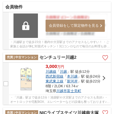
ると嬉しいオートロックやTVモニター付きイン...
会員物件
会員登録をして限定物件を見る
・川越駅まで徒歩15分！都内や大宮駅までのアクセスもしやすい！ ・ご
家族と会話が弾む対面式キッチン！3口コンロなので毎日のお料理も捗り
ます！ ・小中学校徒歩10分圏内！お子様の通...
センチュリー川越2
売買 | 中古マンション
3,000
万
円
川越線
「
川越
」駅 徒歩12分
西武新宿線
「
本川越
」駅 徒歩24分
東武東上線
「
新河岸
」駅 徒歩22分
8階 / 2LDK / 63.74㎡
埼玉県
川越市
富士見町
・「川越」駅まで徒歩12分！池袋駅や大宮駅までのアクセスも良好♪ ・
オートロックや宅配BOX、エレベーターなどの設備も整っております♪
・8階最上階の物件につき陽当たり、眺望良好で...
NICライブステイツ川越南大塚
売買 | 中古マンション