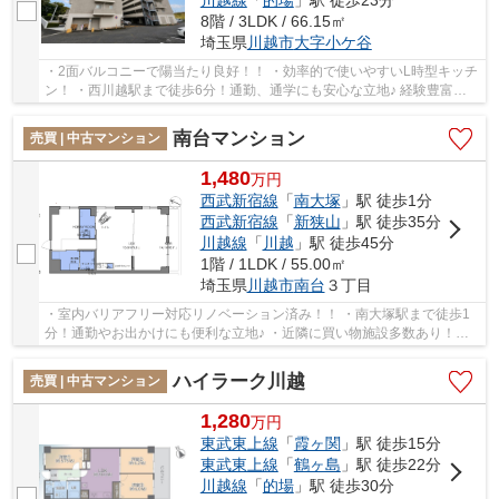
川越線
「
的場
」駅 徒歩23分
8階 / 3LDK / 66.15㎡
埼玉県
川越市
大字小ケ谷
・2面バルコニーで陽当たり良好！！ ・効率的で使いやすいL時型キッチ
ン！ ・西川越駅まで徒歩6分！通勤、通学にも安心な立地♪ 経験豊富な
キャリアのあるスタッフが物件資料を現地ま...
南台マンション
売買 | 中古マンション
1,480
万
円
西武新宿線
「
南大塚
」駅 徒歩1分
西武新宿線
「
新狭山
」駅 徒歩35分
川越線
「
川越
」駅 徒歩45分
1階 / 1LDK / 55.00㎡
埼玉県
川越市
南台
３丁目
・室内バリアフリー対応リノベーション済み！！ ・南大塚駅まで徒歩1
分！通勤やお出かけにも便利な立地♪ ・近隣に買い物施設多数あり！食
品や日用品のお買い物もさっと出掛けられます♪...
ハイラーク川越
売買 | 中古マンション
1,280
万
円
東武東上線
「
霞ヶ関
」駅 徒歩15分
東武東上線
「
鶴ヶ島
」駅 徒歩22分
川越線
「
的場
」駅 徒歩30分