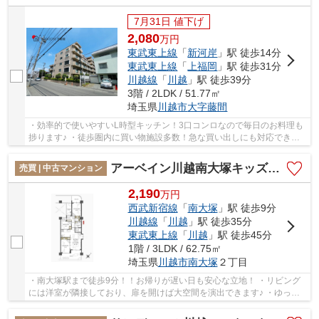
7月31日 値下げ
2,080
万
円
東武東上線
「
新河岸
」駅 徒歩14分
東武東上線
「
上福岡
」駅 徒歩31分
川越線
「
川越
」駅 徒歩39分
3階 / 2LDK / 51.77㎡
埼玉県
川越市
大字藤間
・効率的で使いやすいL時型キッチン！3口コンロなので毎日のお料理も
捗ります♪ ・徒歩圏内に買い物施設多数！急な買い出しにも対応できま
す♪ ・リビングに隣接した6帖の洋室！扉を開く...
アーベイン川越南大塚キッズプレース
売買 | 中古マンション
2,190
万
円
西武新宿線
「
南大塚
」駅 徒歩9分
川越線
「
川越
」駅 徒歩35分
東武東上線
「
川越
」駅 徒歩45分
1階 / 3LDK / 62.75㎡
埼玉県
川越市
南大塚
２丁目
・南大塚駅まで徒歩9分！！お帰りが遅い日も安心な立地！ ・リビング
には洋室が隣接しており、扉を開けば大空間を演出できます♪ ・ゆった
りとしたテラス付きの物件です♪ガーデニングな...