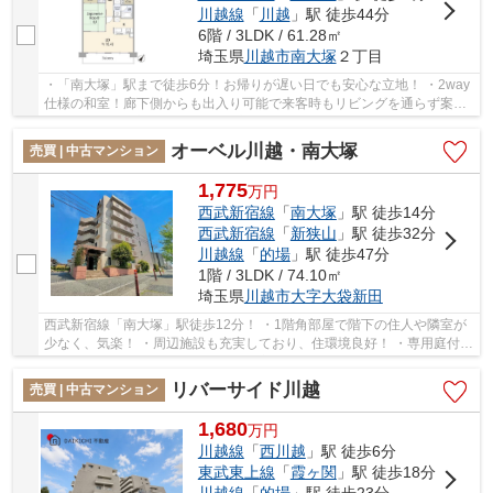
川越線
「
川越
」駅 徒歩44分
6階 / 3LDK / 61.28㎡
埼玉県
川越市
南大塚
２丁目
・「南大塚」駅まで徒歩6分！お帰りが遅い日でも安心な立地！ ・2way
仕様の和室！廊下側からも出入り可能で来客時もリビングを通らず案内
できます♪ ・ご家族と会話が弾む対面キッチン...
オーベル川越・南大塚
売買 | 中古マンション
1,775
万
円
西武新宿線
「
南大塚
」駅 徒歩14分
西武新宿線
「
新狭山
」駅 徒歩32分
川越線
「
的場
」駅 徒歩47分
1階 / 3LDK / 74.10㎡
埼玉県
川越市
大字大袋新田
西武新宿線「南大塚」駅徒歩12分！ ・1階角部屋で階下の住人や隣室が
少なく、気楽！ ・周辺施設も充実しており、住環境良好！ ・専用庭付き
でガーデングも楽しめます！ 経験豊富なキ...
リバーサイド川越
売買 | 中古マンション
1,680
万
円
川越線
「
西川越
」駅 徒歩6分
東武東上線
「
霞ヶ関
」駅 徒歩18分