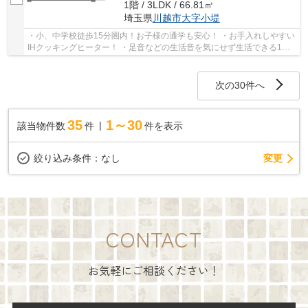
1階 / 3LDK / 66.81㎡
埼玉県
川越市
大字小堤
・小、中学校徒歩15分圏内！お子様の通学も安心！ ・お手入れしやすい
IHクッキングヒーター！ ・足音などの生活音を気にせず生活できる1階
部分のお部屋♪ 経験豊富なキャリアのあるス...
次の30件へ
35
1～30
該当物件数
件
件を表示
変更
絞り込み条件：
なし
CONTACT
お気軽にご相談ください！