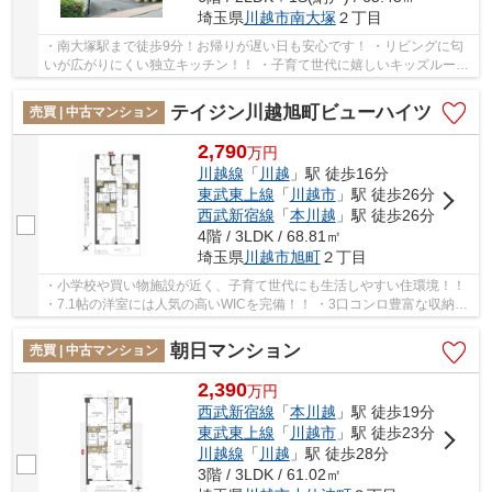
埼玉県
川越市
南大塚
２丁目
・南大塚駅まで徒歩9分！お帰りが遅い日も安心です！ ・リビングに匂
いが広がりにくい独立キッチン！！ ・子育て世代に嬉しいキッズルーム
があるマンション♪ 経験豊富なキャリアのあ...
テイジン川越旭町ビューハイツ
売買 | 中古マンション
2,790
万
円
川越線
「
川越
」駅 徒歩16分
東武東上線
「
川越市
」駅 徒歩26分
西武新宿線
「
本川越
」駅 徒歩26分
4階 / 3LDK / 68.81㎡
埼玉県
川越市
旭町
２丁目
・小学校や買い物施設が近く、子育て世代にも生活しやすい住環境！！
・7.1帖の洋室には人気の高いWICを完備！！ ・3口コンロ豊富な収納で
毎日のお料理も捗るシステムキッチン！！ 「...
朝日マンション
売買 | 中古マンション
2,390
万
円
西武新宿線
「
本川越
」駅 徒歩19分
東武東上線
「
川越市
」駅 徒歩23分
川越線
「
川越
」駅 徒歩28分
3階 / 3LDK / 61.02㎡