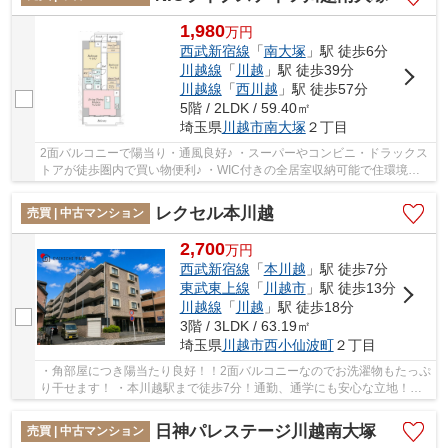
1,980
万
円
西武新宿線
「
南大塚
」駅 徒歩6分
川越線
「
川越
」駅 徒歩39分
川越線
「
西川越
」駅 徒歩57分
5階 / 2LDK / 59.40㎡
埼玉県
川越市
南大塚
２丁目
2面バルコニーで陽当り・通風良好♪ ・スーパーやコンビニ・ドラックス
トアが徒歩圏内で買い物便利♪ ・WIC付きの全居室収納可能で住環境ス
ッキリ！ 経験豊富なキャリアのあるスタッフ...
レクセル本川越
売買 | 中古マンション
2,700
万
円
西武新宿線
「
本川越
」駅 徒歩7分
東武東上線
「
川越市
」駅 徒歩13分
川越線
「
川越
」駅 徒歩18分
3階 / 3LDK / 63.19㎡
埼玉県
川越市
西小仙波町
２丁目
・角部屋につき陽当たり良好！！2面バルコニーなのでお洗濯物もたっぷ
り干せます！ ・本川越駅まで徒歩7分！通勤、通学にも安心な立地！！
・近隣に商業施設が充実！生活しやすい住環...
日神パレステージ川越南大塚
売買 | 中古マンション