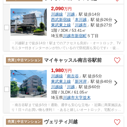
2,090
万
円
川越線
「
川越
」駅 徒歩14分
西武新宿線
「
本川越
」駅 徒歩26分
東武東上線
「
川越市
」駅 徒歩27分
1階 / 3DK / 53.41㎡
埼玉県
川越市
新宿町
５丁目
・川越駅まで徒歩14分！駅までのアクセスも良好♪ ・オートロック、TV
モニター付きインターホンが付いているので防犯面も安心です♪ ・徒歩
圏内に買い物施設多数！急な買い出しや買い忘...
マイキャッスル南古谷駅前
売買 | 中古マンション
1,980
万
円
川越線
「
南古谷
」駅 徒歩5分
東武東上線
「
新河岸
」駅 徒歩40分
川越線
「
川越
」駅 徒歩60分
3階 / 3LDK / 61.05㎡
埼玉県
川越市
大字並木
・南古谷駅まで徒歩5分！通勤、通学も安心な立地♪ ・近隣に商業施設あ
り！日々のお買い物も便利！ ・あると嬉しいオートロック、宅配ボック
ス、TVモニター付きインターホンなどの昨日...
ヴェリティ川越
売買 | 中古マンション