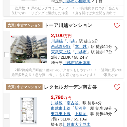
埼玉県
川越市
小仙波町
２丁目
・総戸数131戸のビッグコミュニティ！！ ・3階南向きにつき日当たり
良好です♪ ・リビングに隣接した洋室！！扉を開けば大空間を演出でき
ます♪ 経験豊富なキャリアのあるスタッフが物...
トーア川越マンション
売買 | 中古マンション
2,100
万
円
川越線
「
川越
」駅 徒歩5分
西武新宿線
「
本川越
」駅 徒歩11分
東武東上線
「
川越市
」駅 徒歩17分
2階 / 2LDK / 58.24㎡
埼玉県
川越市
脇田本町
・2駅2路線利用可能！都内へのアクセスもしやすい！！ ・近隣に買い物
施設多数あり！急な買い出しにも対応できちゃいます！ ・ご家族と会話
が弾む対面式キッチンです♪ 「今から見たい...
レクセルガーデン南古谷
売買 | 中古マンション
2,790
万
円
川越線
「
南古谷
」駅 徒歩4分
東武東上線
「
新河岸
」駅 徒歩39分
東武東上線
「
上福岡
」駅 徒歩49分
7階 / 3LDK / 65.10㎡
埼玉県
川越市
大字並木