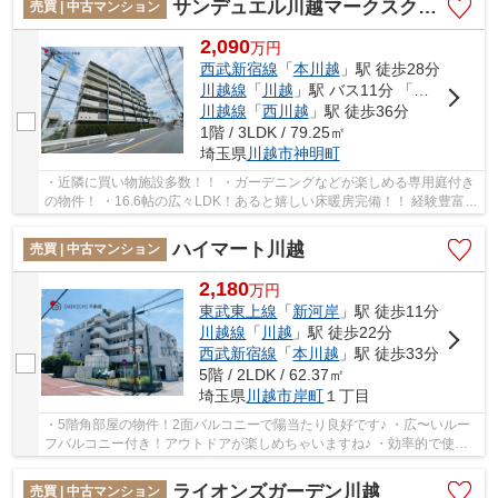
サンデュエル川越マークスクエア
売買 | 中古マンション
2,090
万
円
西武新宿線
「
本川越
」駅 徒歩28分
川越線
「
川越
」駅 バス11分 「神明町」 停歩1分
川越線
「
西川越
」駅 徒歩36分
1階 / 3LDK / 79.25㎡
埼玉県
川越市
神明町
・近隣に買い物施設多数！！ ・ガーデニングなどが楽しめる専用庭付き
の物件！ ・16.6帖の広々LDK！あると嬉しい床暖房完備！！ 経験豊富な
キャリアのあるスタッフが物件資料を現地ま...
ハイマート川越
売買 | 中古マンション
2,180
万
円
東武東上線
「
新河岸
」駅 徒歩11分
川越線
「
川越
」駅 徒歩22分
西武新宿線
「
本川越
」駅 徒歩33分
5階 / 2LDK / 62.37㎡
埼玉県
川越市
岸町
１丁目
・5階角部屋の物件！2面バルコニーで陽当たり良好です♪ ・広〜いルー
フバルコニー付き！アウトドアが楽しめちゃいますね♪ ・効率的で使い
やすいL時型キッチン！ご家族と会話が楽しめる...
ライオンズガーデン川越
売買 | 中古マンション