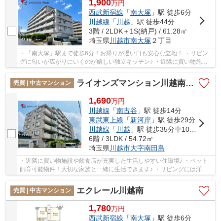
1,900
万
円
西武新宿線
「
南大塚
」駅 徒歩6分
川越線
「
川越
」駅 徒歩44分
3階 / 2LDK＋1S(納戸) / 61.28㎡
埼玉県
川越市
南大塚
２丁目
・「南大塚」駅まで徒歩6分！お帰りが遅い日も安心な立地！ ・リビン
グに匂いが広がりにいくのが嬉しい独立キッチン♪ ・近隣に買い物施設
や飲食店多数あり！！ 経験豊富なキャリアの...
ライオンズマンション川越南古谷第3
売買 | 中古マンション
1,690
万
円
川越線
「
南古谷
」駅 徒歩14分
東武東上線
「
新河岸
」駅 徒歩29分
川越線
「
川越
」駅 徒歩35分車10分 4.0km
6階 / 3LDK / 54.72㎡
埼玉県
川越市
大字南田島
・近隣に買い物施設や飲食店が充実した生活しやすい住環境♪ ・ペット
飼育可能物件！大切な家族と一緒に生活できます♪ ・リビングには洋室
が隣接しており、扉を開くとさらに大空間を演...
エクレール川越南
売買 | 中古マンション
1,780
万
円
西武新宿線
「
南大塚
」駅 徒歩6分