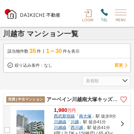
LOGIN
TEL
MENU
川越市 マンション一覧
35
1～30
該当物件数
件
件を表示
変更
絞り込み条件：
なし
アーベイン川越南大塚キッズプレース
売買 | 中古マンション
1,980
万
円
西武新宿線
「
南大塚
」駅 徒歩9分
川越線
「
川越
」駅 徒歩41分
川越線
「
西川越
」駅 徒歩41分
6階 / 2LDK＋1S(納戸) / 65.43㎡