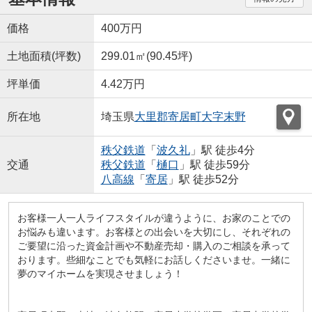
価格
400万円
土地面積(坪数)
299.01㎡(90.45坪)
坪単価
4.42万円
所在地
埼玉県
大里郡寄居町
大字末野
秩父鉄道
「
波久礼
」駅 徒歩4分
交通
秩父鉄道
「
樋口
」駅 徒歩59分
八高線
「
寄居
」駅 徒歩52分
お客様一人一人ライフスタイルが違うように、お家のことでの
お悩みも違います。お客様との出会いを大切にし、それぞれの
ご要望に沿った資金計画や不動産売却・購入のご相談を承って
おります。些細なことでも気軽にお話しくださいませ。一緒に
夢のマイホームを実現させましょう！