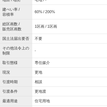
建ぺい率 /
60% / 200%
容積率
総区画数 /
1区画 / 1区画
販売区画数
国土法届出要否
不要
その他法令上の
-
制限
取引態様
専任媒介
現況
更地
引渡時期
相談
引渡条件
更地渡
最適用途
住宅用地