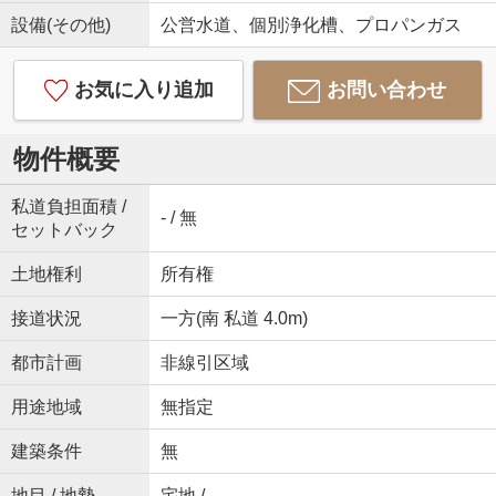
設備(その他)
公営水道、個別浄化槽、プロパンガス
お気に入り追加
お問い合わせ
物件概要
私道負担面積 /
- / 無
セットバック
土地権利
所有権
接道状況
一方(南 私道 4.0m)
都市計画
非線引区域
用途地域
無指定
建築条件
無
地目 / 地勢
宅地 / -