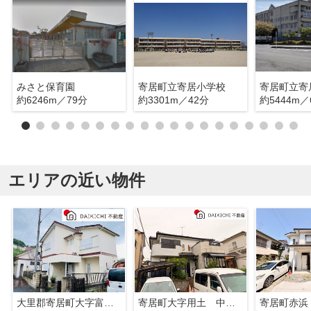
みさと保育園
寄居町立寄居小学校
寄居町立寄
約6246m／79分
約3301m／42分
約5444m／
エリアの近い物件
大里郡寄居町大字富田 中古戸建
寄居町大字用土 中古戸建
寄居町赤浜