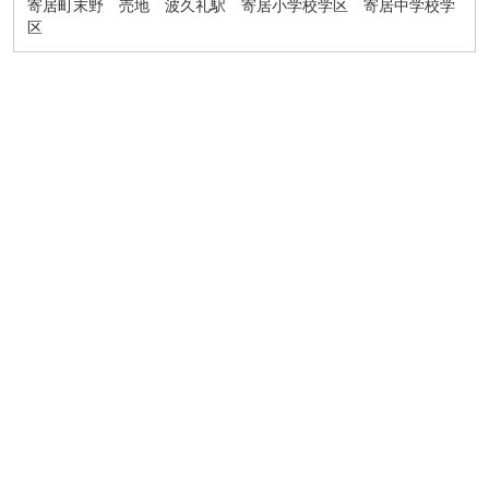
寄居町末野 売地 波久礼駅 寄居小学校学区 寄居中学校学
区