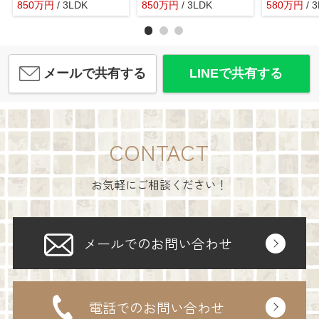
850
万
円
/ 3LDK
850
万
円
/ 3LDK
580
万
円
/ 
メールで共有する
LINEで共有する
CONTACT
お気軽にご相談ください！
メールでのお問い合わせ
電話でのお問い合わせ