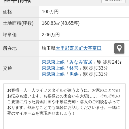
価格
100万円
土地面積(坪数)
160.83㎡(48.65坪)
坪単価
2.06万円
所在地
埼玉県
大里郡寄居町
大字富田
東武東上線
「
みなみ寄居
」駅 徒歩24分
交通
東武東上線
「
鉢形
」駅 徒歩33分
東武東上線
「
男衾
」駅 徒歩31分
お客様一人一人ライフスタイルが違うように、お家のことでの
お悩みも違います。お客様との出会いを大切にし、それぞれの
ご要望に沿った資金計画や不動産売却・購入のご相談を承って
おります。些細なことでも気軽にお話しくださいませ。一緒に
夢のマイホームを実現させましょう！