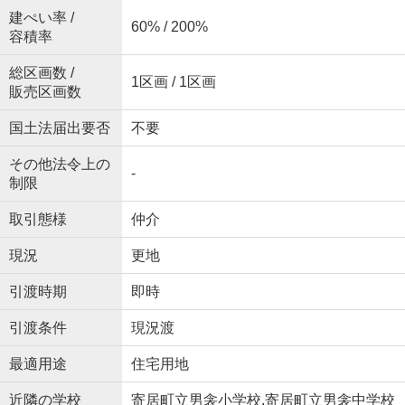
建ぺい率 /
60% / 200%
容積率
総区画数 /
1区画 / 1区画
販売区画数
国土法届出要否
不要
その他法令上の
-
制限
取引態様
仲介
現況
更地
引渡時期
即時
引渡条件
現況渡
最適用途
住宅用地
近隣の学校
寄居町立男衾小学校,寄居町立男衾中学校