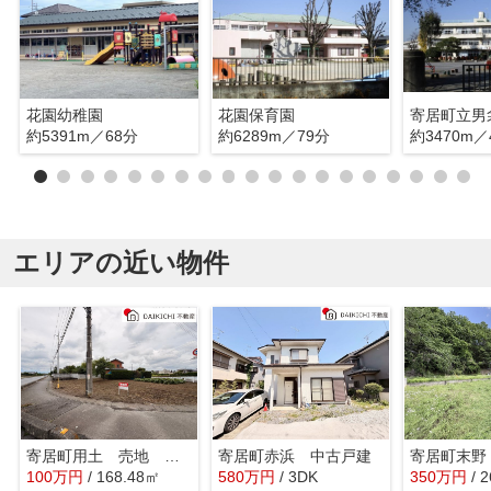
花園幼稚園
花園保育園
寄居町立男
約5391m／68分
約6289m／79分
約3470m／
エリアの近い物件
寄居町用土 売地 全1区画
寄居町赤浜 中古戸建
100
万
円
/ 168.48㎡
580
万
円
/ 3DK
350
万
円
/ 