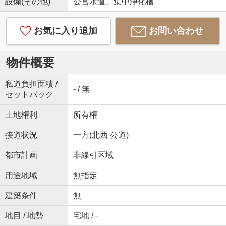
設備(その他)
公営水道、集中浄化槽
お気に入り追加
お問い合わせ
物件概要
私道負担面積 /
- / 無
セットバック
土地権利
所有権
接道状況
一方(北西 公道)
都市計画
非線引区域
用途地域
無指定
建築条件
無
地目 / 地勢
宅地 / -