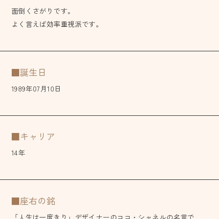
面倒くさがりです。
よく言えば効率重視派です。
■誕生日
1989年07月10日
■キャリア
14年
■座右の銘
「人生は一度きり」デザイナーのココ・シャネルの名言で