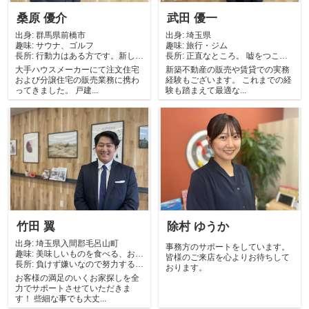
桑原 優介
武田 優一
出身:
群馬県前橋市
出身:
埼玉県
趣味:
サウナ、ゴルフ
趣味:
旅行・ジム
長所:
行動力はある方です。新しい
長所:
正直なところ。 嘘をつこう
ことにどんどん...
としても、顔に...
大手ハウスメーカーにて注文住宅
新築不動産の販売や賃貸での実務
および分譲住宅の販売業務に携わ
経験もございます。 これまでの経
ってきました。 戸建...
験も踏まえて最適な...
竹田 翼
除村 ゆうか
出身:
埼玉県入間郡毛呂山町
事務方のサポートをしています。
趣味:
美味しいものを食べる、お酒
皆様のご来店を心よりお待ちして
長所:
を飲む
負けず嫌いなので努力するこ
おります。
とが得意です。
お客様の満足のいくお家探しを全
力でサポートさせていただきま
す！ 些細な事でも大丈...