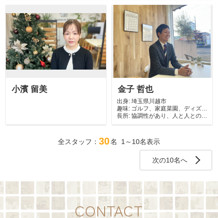
小濱 留美
金子 哲也
出身:
埼玉県川越市
趣味:
ゴルフ、家庭菜園、ディズニ
長所:
ー
協調性があり、人と人との和
を大切にしてい...
30
全スタッフ：
名 1～10名表示
次の10名へ
CONTACT