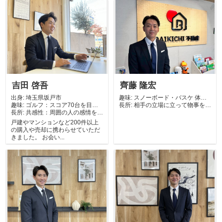
吉田 啓吾
齊藤 隆宏
出身:
埼玉県坂戸市
趣味:
スノーボード・バスケ 体を
趣味:
ゴルフ：スコア70台を目指
長所:
動かすことが好...
相手の立場に立って物事を考
長所:
して特訓中です...
共感性：周囲の人の感情を察
えることが得意...
するのが得意で...
戸建やマンションなど200件以上
の購入や売却に携わらせていただ
きました。 お会い...