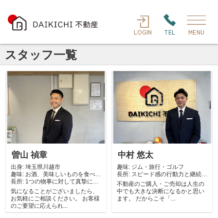
LOGIN
TEL
MENU
スタッフ一覧
曽山 禎章
中村 悠太
出身:
埼玉県川越市
趣味:
ジム・旅行・ゴルフ
趣味:
お酒、美味しいものを食べる
長所:
スピード感の行動力と継続力
長所:
こと！
1つの物事に対して真摯に向
です。
不動産のご購入・ご売却は人生の
き合える集中力...
気になることがございましたら、
中でも大きな決断になるかと思い
お気軽にご相談ください。 お客様
ます。 だからこそ「...
のご要望に応えられ...