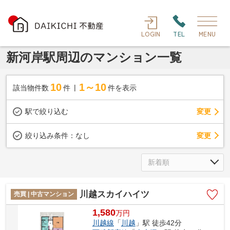
LOGIN
TEL
MENU
新河岸駅周辺のマンション一覧
10
1～10
該当物件数
件
件を表示
駅で絞り込む
変更
変更
絞り込み条件：
なし
川越スカイハイツ
売買 | 中古マンション
1,580
万
円
川越線
「
川越
」駅 徒歩42分