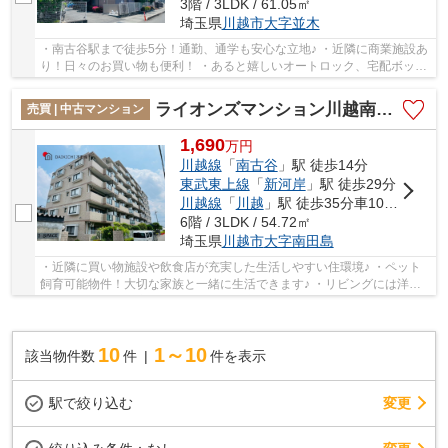
3階 / 3LDK / 61.05㎡
埼玉県
川越市
大字並木
・南古谷駅まで徒歩5分！通勤、通学も安心な立地♪ ・近隣に商業施設あ
り！日々のお買い物も便利！ ・あると嬉しいオートロック、宅配ボック
ス、TVモニター付きインターホンなどの昨日...
ライオンズマンション川越南古谷第3
売買 | 中古マンション
1,690
万
円
川越線
「
南古谷
」駅 徒歩14分
東武東上線
「
新河岸
」駅 徒歩29分
川越線
「
川越
」駅 徒歩35分車10分 4.0km
6階 / 3LDK / 54.72㎡
埼玉県
川越市
大字南田島
・近隣に買い物施設や飲食店が充実した生活しやすい住環境♪ ・ペット
飼育可能物件！大切な家族と一緒に生活できます♪ ・リビングには洋室
が隣接しており、扉を開くとさらに大空間を演...
10
1～10
該当物件数
件
件を表示
駅で絞り込む
変更