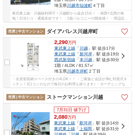
埼玉県
川越市
仙波町
４丁目
東武東上線・川越線利用可！川越駅から徒歩15分！ ・南西×北西の角
地！日当たり・通風良好です！ ・2面バルコニーの開放感！ ・周辺設備
充実！小学校も近くお子様の通学も安心！ 経...
ダイアパレス川越岸町
売買 | 中古マンション
2,290
万
円
東武東上線
「
川越
」駅 徒歩17分
東武東上線
「
新河岸
」駅 徒歩19分
西武新宿線
「
本川越
」駅 徒歩30分
1階 / 4LDK / 81.57㎡
埼玉県
川越市
岸町
２丁目
・全居室収納スペース付きの4LDK！！ ・ご家族と会話が弾む対面式キ
ッチン！3口コンロなので毎日のお料理も捗ります♪ ・ガーデニングなど
も楽しめる専用庭あり♪ 経験豊富なキャリアの...
ストークマンション川越
売買 | 中古マンション
7月31日 値下げ
2,080
万
円
東武東上線
「
新河岸
」駅 徒歩14分
東武東上線
「
上福岡
」駅 徒歩31分
川越線
「
川越
」駅 徒歩39分