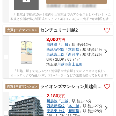
・川越駅まで徒歩15分！都内や大宮駅までのアクセスもしやすい！ ・ご
家族と会話が弾む対面式キッチン！3口コンロなので毎日のお料理も捗り
ます！ ・小中学校徒歩10分圏内！お子様の通...
センチュリー川越2
売買 | 中古マンション
3,000
万
円
川越線
「
川越
」駅 徒歩12分
西武新宿線
「
本川越
」駅 徒歩24分
東武東上線
「
新河岸
」駅 徒歩22分
8階 / 2LDK / 63.74㎡
埼玉県
川越市
富士見町
・「川越」駅まで徒歩12分！池袋駅や大宮駅までのアクセスも良好♪ ・
オートロックや宅配BOX、エレベーターなどの設備も整っております♪
・8階最上階の物件につき陽当たり、眺望良好で...
ライオンズマンション川越仙波町
売買 | 中古マンション
2,180
万
円
川越線
「
川越
」駅 徒歩15分
西武新宿線
「
本川越
」駅 徒歩27分
東武東上線
「
新河岸
」駅 徒歩28分
2階 / 3LDK / 66.75㎡