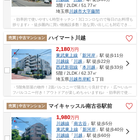
3階 / 2LDK / 51.77㎡
埼玉県
川越市
大字藤間
・効率的で使いやすいL時型キッチン！3口コンロなので毎日のお料理も
捗ります♪ ・徒歩圏内に買い物施設多数！急な買い出しにも対応できま
す♪ ・リビングに隣接した6帖の洋室！扉を開く...
ハイマート川越
売買 | 中古マンション
2,180
万
円
東武東上線
「
新河岸
」駅 徒歩11分
川越線
「
川越
」駅 徒歩22分
西武新宿線
「
本川越
」駅 徒歩33分
5階 / 2LDK / 62.37㎡
埼玉県
川越市
岸町
１丁目
・5階角部屋の物件！2面バルコニーで陽当たり良好です♪ ・広〜いルー
フバルコニー付き！アウトドアが楽しめちゃいますね♪ ・効率的で使い
やすいL時型キッチン！ご家族と会話が楽しめる...
マイキャッスル南古谷駅前
売買 | 中古マンション
1,980
万
円
川越線
「
南古谷
」駅 徒歩5分
東武東上線
「
新河岸
」駅 徒歩40分
川越線
「
川越
」駅 徒歩60分