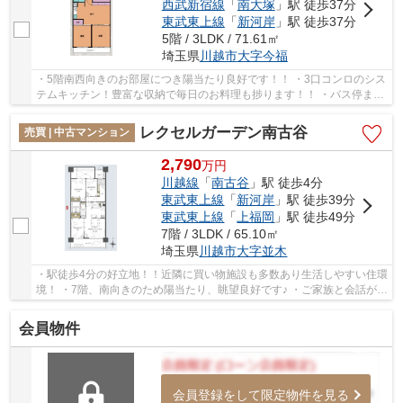
西武新宿線
「
南大塚
」駅 徒歩37分
東武東上線
「
新河岸
」駅 徒歩37分
5階 / 3LDK / 71.61㎡
埼玉県
川越市
大字今福
・5階南西向きのお部屋につき陽当たり良好です！！ ・3口コンロのシス
テムキッチン！豊富な収納で毎日のお料理も捗ります！！ ・バス停まで
徒歩4分！お出かけの際も楽々です♪ 「今か...
レクセルガーデン南古谷
売買 | 中古マンション
2,790
万
円
川越線
「
南古谷
」駅 徒歩4分
東武東上線
「
新河岸
」駅 徒歩39分
東武東上線
「
上福岡
」駅 徒歩49分
7階 / 3LDK / 65.10㎡
埼玉県
川越市
大字並木
・駅徒歩4分の好立地！！近隣に買い物施設も多数あり生活しやすい住環
境！ ・7階、南向きのため陽当たり、眺望良好です♪ ・ご家族と会話が弾
む対面キッチン！お子様の様子も伺えて安心...
会員物件
会員登録をして限定物件を見る