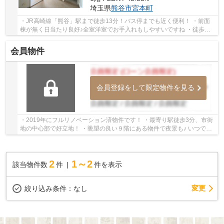
埼玉県
熊谷市
宮本町
・JR高崎線「熊谷」駅まで徒歩13分！バス停までも近く便利！ ・前面
棟が無く日当たり良好♪全室洋室でお手入れもしやすいですね ・徒歩圏
内に生活利便施設が揃う便利な住環境です いつ...
会員物件
会員登録をして限定物件を見る
・2019年にフルリノベーション済物件です！ ・最寄り駅徒歩3分、市街
地の中心部で好立地！ ・眺望の良い９階にある物件で夜景も♪ いつでも
お気軽にお声がけください♪ 駅からの送迎が...
2
1～2
該当物件数
件
件を表示
変更
絞り込み条件：
なし