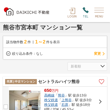
LOGIN
TEL
MENU
熊谷市宮本町 マンション一覧
2
1～2
該当物件数
件
件を表示
変更
絞り込み条件：
なし
セントラルハイツ熊谷
売買 | 中古マンション
650
万
円
高崎線
「
熊谷
」駅 徒歩13分
秩父鉄道
「
上熊谷
」駅 徒歩3分
秩父鉄道
「
石原
」駅 徒歩18分
6階 / 2DK / 45.53㎡