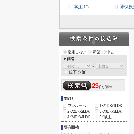
本庄
神保原
(12)
指定しない
新築
中古
▼価格
～
値下げ物件
23
件が該当
間取り
ワンルーム
1K/1DK/1LDK
2K/2DK/2LDK
3K/3DK/3LDK
4K/4DK/4LDK
5K以上
専有面積