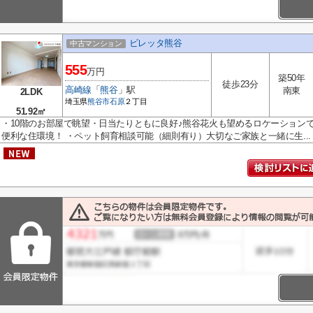
ビレッタ熊谷
中古マンション
555
万円
築50年
徒歩23分
高崎線
「
熊谷
」駅
南東
2LDK
埼玉県
熊谷市
石原
２丁目
51.92㎡
・10階のお部屋で眺望・日当たりともに良好♪熊谷花火も望めるロケーション
便利な住環境！ ・ペット飼育相談可能（細則有り）大切なご家族と一緒に生...