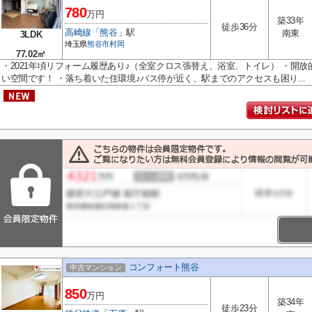
780
万円
築33年
徒歩36分
高崎線
「
熊谷
」駅
南東
3LDK
埼玉県
熊谷市
村岡
77.02㎡
・2021年頃リフォーム履歴あり♪（全室クロス張替え、浴室、トイレ） ・開
い空間です！ ・落ち着いた住環境♪バス停が近く、駅までのアクセスも困り...
コンフォート熊谷
中古マンション
850
万円
築34年
徒歩23分