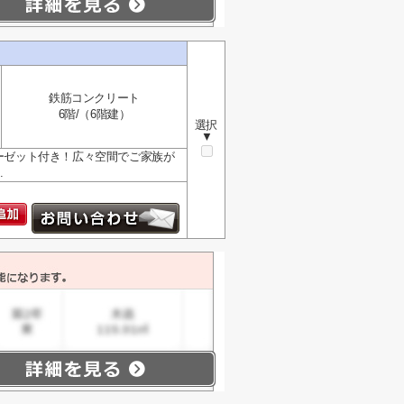
鉄筋コンクリート
6階/（6階建）
選択
▼
ローゼット付き！広々空間でご家族が
.