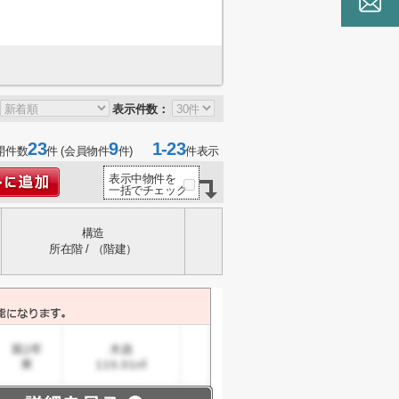
表示件数：
23
9
1-23
開件数
件 (会員物件
件)
件表示
表示中物件を
一括でチェック
構造
所在階 / （階建）