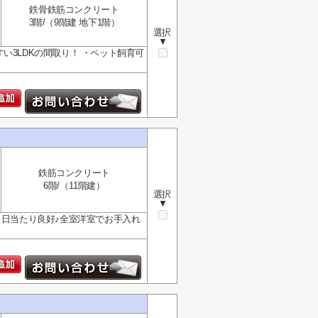
鉄骨鉄筋コンクリート
3階/（9階建 地下1階）
選択
▼
い3LDKの間取り！ ・ペット飼育可
鉄筋コンクリート
6階/（11階建）
選択
▼
く日当たり良好♪全室洋室でお手入れ