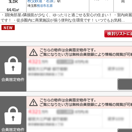
秩父鉄道
「
石原
」駅
南
3LDK
埼玉県
熊谷市
石原
64.41㎡
・1階角部屋♪隣接面が少なく、ゆったりと過ごせる安心の住まい！ ・室内綺
です！ ・徒歩圏内に商業施設が揃う便利な住環境です！ いつでもお気軽...