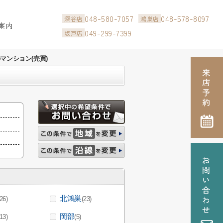
048-580-7057
048-578-8097
深谷店
鴻巣店
案内
049-299-7399
坂戸店
マンション(売買)
北鴻巣
(26)
(23)
岡部
(13)
(5)