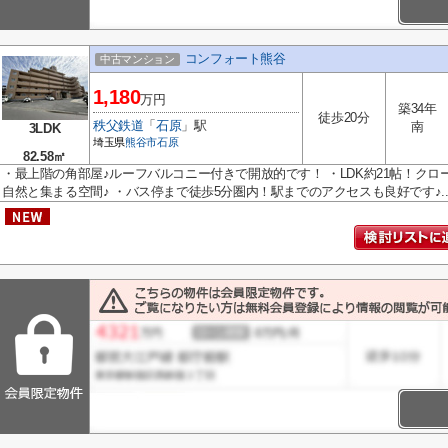
コンフォート熊谷
中古マンション
1,180
万円
築34年
徒歩20分
秩父鉄道
「
石原
」駅
南
3LDK
埼玉県
熊谷市
石原
82.58㎡
・最上階の角部屋♪ルーフバルコニー付きで開放的です！ ・LDK約21帖！ク
自然と集まる空間♪ ・バス停まで徒歩5分圏内！駅までのアクセスも良好です♪..