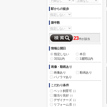
～
駅からの徒歩
築年数
23
件が該当
情報公開日
指定しない
本日
3日以内
1週間以内
画像・動画あり
画像あり
動画あり
パノラマあり
こだわり条件
ペット飼育可
(-)
陽当り良好
(-)
デザイナーズ
(-)
リフォーム済
(-)