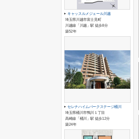
キャッスルメジェール川越
埼玉県川越市富士見町
川越線「川越」駅 徒歩8分
築52年
セレナハイムパークステージ桶川
埼玉県桶川市鴨川１丁目
高崎線「桶川」駅 徒歩12分
築24年