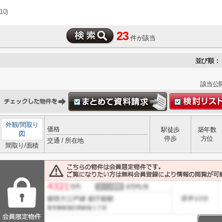
(10)
23
件が該当
並び順：
該当公
外観
/
間取り
価格
駅徒歩
築年数
図
停歩
方位
交通 / 所在地
間取り/面積