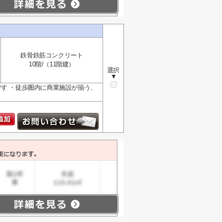
鉄骨鉄筋コンクリート
10階/（11階建）
選択
▼
です ・徒歩圏内に商業施設が揃う、