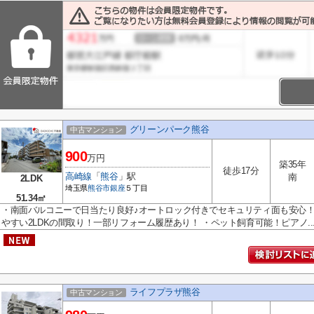
グリーンパーク熊谷
中古マンション
900
万円
築35年
徒歩17分
高崎線
「
熊谷
」駅
南
2LDK
埼玉県
熊谷市
銀座
５丁目
51.34㎡
・南面バルコニーで日当たり良好♪オートロック付きでセキュリティ面も安心！
やすい2LDKの間取り！一部リフォーム履歴あり！ ・ペット飼育可能！ピアノ..
ライフプラザ熊谷
中古マンション