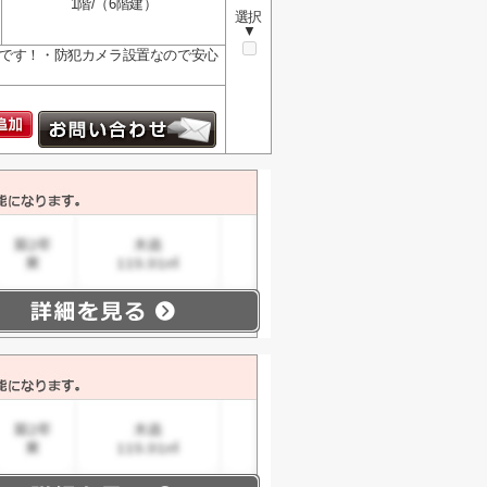
1階/（6階建）
選択
▼
麗です！・防犯カメラ設置なので安心