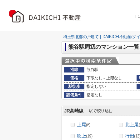
T
埼玉県北部の戸建て｜DAIKICHI不動産(ダ
熊谷駅周辺のマンション一覧
沿線
熊谷駅
価格
下限なし～上限なし
駅徒歩
指定しない
設備条件
指定なし
JR高崎線
駅で絞り込む
上尾
北上尾
(6)
吹上
行田
(19)
(13