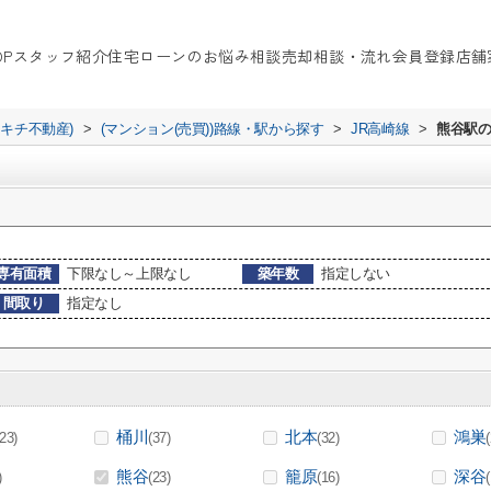
OP
スタッフ紹介
住宅ローンのお悩み相談
売却相談・流れ
会員登録
店舗
イキチ不動産)
>
(マンション(売買))路線・駅から探す
>
JR高崎線
>
熊谷駅の
専有面積
下限なし～上限なし
築年数
指定しない
間取り
指定なし
桶川
北本
鴻巣
(23)
(37)
(32)
熊谷
籠原
深谷
)
(23)
(16)