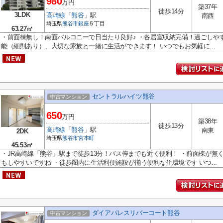
980
万円
築37年
徒歩14分
3LDK
高崎線
「
熊谷
」駅
南西
埼玉県
熊谷市
銀座
５丁目
63.27㎡
・前面棟無し！南面バルコニーで日当たり良好♪ ・各居室収納完備！過ごしやす
能（細則あり）、大切な家族と一緒に生活ができます！ いつでもお気軽に...
セントラルハイツ熊谷
中古マンション
650
万円
築38年
徒歩13分
高崎線
「
熊谷
」駅
南東
2DK
埼玉県
熊谷市
宮本町
45.53㎡
・JR高崎線「熊谷」駅まで徒歩13分！バス停までも近く便利！ ・前面棟が無
もしやすいですね ・徒歩圏内に生活利便施設が揃う便利な住環境です いつ...
ダイアパレスリバーコート熊谷
中古マンション