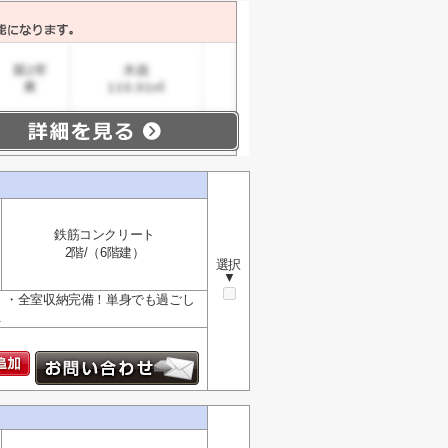
鉄筋コンクリート
2階/（6階建）
選択
▼
 ・全室収納完備！単身でも過ごし
.