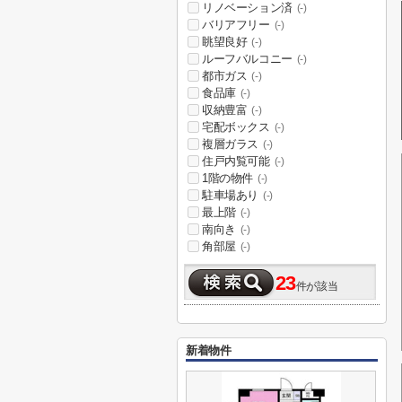
リノベーション済
(-)
バリアフリー
(-)
眺望良好
(-)
ルーフバルコニー
(-)
都市ガス
(-)
食品庫
(-)
収納豊富
(-)
宅配ボックス
(-)
複層ガラス
(-)
住戸内覧可能
(-)
1階の物件
(-)
駐車場あり
(-)
最上階
(-)
南向き
(-)
角部屋
(-)
23
件が該当
新着物件