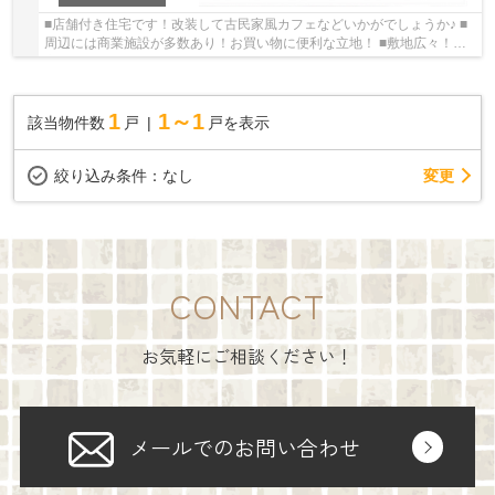
■店舗付き住宅です！改装して古民家風カフェなどいかがでしょうか♪ ■
周辺には商業施設が多数あり！お買い物に便利な立地！ ■敷地広々！家
庭菜園も楽しみ頂けます！ いつでもお気軽に...
1
1～1
該当物件数
戸
戸を表示
変更
絞り込み条件：
なし
CONTACT
お気軽にご相談ください！
メールでのお問い合わせ