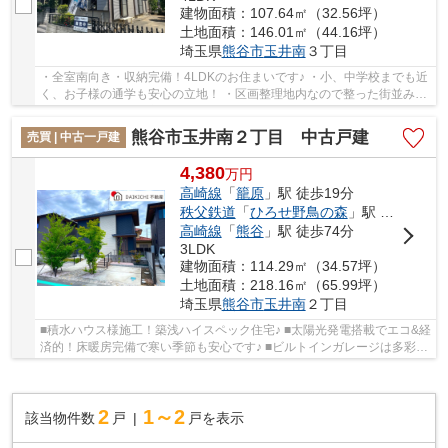
建物面積：107.64㎡（32.56坪）
土地面積：146.01㎡（44.16坪）
埼玉県
熊谷市
玉井南
３丁目
・全室南向き・収納完備！4LDKのお住まいです♪ ・小、中学校までも近
く、お子様の通学も安心の立地！ ・区画整理地内なので整った街並み！
国道までもアクセス良好！ いつでもお気軽に...
熊谷市玉井南２丁目 中古戸建
売買 | 中古一戸建
4,380
万
円
高崎線
「
籠原
」駅 徒歩19分
秩父鉄道
「
ひろせ野鳥の森
」駅 徒歩52分
高崎線
「
熊谷
」駅 徒歩74分
3LDK
建物面積：114.29㎡（34.57坪）
土地面積：218.16㎡（65.99坪）
埼玉県
熊谷市
玉井南
２丁目
■積水ハウス様施工！築浅ハイスペック住宅♪ ■太陽光発電搭載でエコ&経
済的！床暖房完備で寒い季節も安心です♪ ■ビルトインガレージは多彩な
使い方が可能♪ いつでもお気軽にお声がけく...
2
1～2
該当物件数
戸
戸を表示