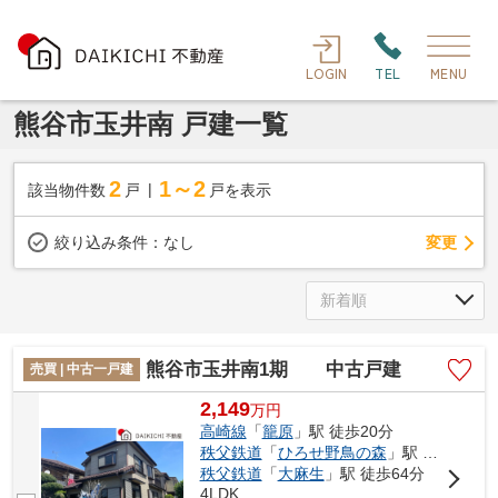
LOGIN
TEL
MENU
熊谷市玉井南 戸建一覧
2
1～2
該当物件数
戸
戸を表示
変更
絞り込み条件：
なし
熊谷市玉井南1期 中古戸建
売買 | 中古一戸建
2,149
万
円
高崎線
「
籠原
」駅 徒歩20分
秩父鉄道
「
ひろせ野鳥の森
」駅 徒歩53分
秩父鉄道
「
大麻生
」駅 徒歩64分
4LDK