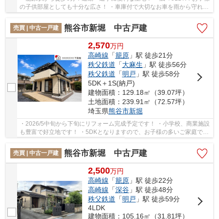
の子供部屋としても十分な広さ！ ・車庫付で大切なお車を雨から守れま
す！ いつでもお気軽にお声がけください♪ 駅...
熊谷市新堀 中古戸建
売買 | 中古一戸建
2,570
万
円
高崎線
「
籠原
」駅 徒歩21分
秩父鉄道
「
大麻生
」駅 徒歩56分
秩父鉄道
「
明戸
」駅 徒歩58分
5DK＋1S(納戸)
建物面積：129.18㎡（39.07坪）
土地面積：239.91㎡（72.57坪）
埼玉県
熊谷市
新堀
・2026/5中旬から下旬にリフォーム完成予定です！ ・小学校、商業施設
も豊富で好立地です！ ・5DKとなりますので、お子様の多いご家庭でも
お部屋に困りません。 いつでもお気軽にお声...
熊谷市新堀 中古戸建
売買 | 中古一戸建
2,500
万
円
高崎線
「
籠原
」駅 徒歩22分
高崎線
「
深谷
」駅 徒歩48分
秩父鉄道
「
明戸
」駅 徒歩59分
4LDK
建物面積：105.16㎡（31.81坪）