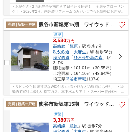
・お庭付き♪２面彩光全室南向きで日当たり良好！ ・全居室フローリン
グ！ ・2026年2月、内外装リフォーム済み♪ いつでもお気軽にお声がけ
ください♪ 駅からの送迎が必要なお客様は駅ま...
熊谷市新堀第15期 ワイウッドコート 新築戸建 全5区画 3号棟
売買 | 新築一戸建
新築
3,530
万
円
高崎線
「
籠原
」駅 徒歩7分
秩父鉄道
「
大麻生
」駅 徒歩58分
秩父鉄道
「
ひろせ野鳥の森
」駅 徒歩65分
3LDK
建物面積：101.01㎡（30.55坪）
土地面積：164.10㎡（49.64坪）
埼玉県
熊谷市
新堀
1107-6
・リビングと回遊可能なWIC付き♪上着や鞄などの収納にも便利！ ・経
済的で家計に優しい都市ガス、本下水エリア！ ・スーパー徒歩8分！お
買い物に便利な立地です 「今から見たい！」大...
熊谷市新堀第15期 ワイウッドコート 新築戸建 全5区画 5号棟
売買 | 新築一戸建
新築
3,380
万
円
高崎線
「
籠原
」駅 徒歩7分
秩父鉄道
「
大麻生
」駅 徒歩58分