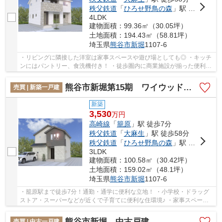
秩父鉄道
「
ひろせ野鳥の森
」駅 徒歩65分
4LDK
建物面積：99.36㎡（30.05坪）
土地面積：194.43㎡（58.81坪）
埼玉県
熊谷市
新堀
1107-6
・リビングに隣接した洋室は家事スペースや遊び場としても◎ ・キッチ
ンにはパントリー、食洗機付き！ ・徒歩圏内に商業施設が揃った便利な
住環境です♪ 「今から見たい！」大歓迎です♪...
熊谷市新堀第15期 ワイウッドコート 新築戸建 全5区画 2号棟
売買 | 新築一戸建
新築
3,530
万
円
高崎線
「
籠原
」駅 徒歩7分
秩父鉄道
「
大麻生
」駅 徒歩58分
秩父鉄道
「
ひろせ野鳥の森
」駅 徒歩65分
3LDK
建物面積：100.58㎡（30.42坪）
土地面積：159.02㎡（48.1坪）
埼玉県
熊谷市
新堀
1107-6
・籠原駅まで徒歩7分！通勤・通学に便利な立地！ ・小学校・ドラッグ
ストア・スーパーなどが近くで子育てに便利な住環境♪ ・家事スペース
付の間取りで家事効率アップ！ 「今から見た...
熊谷市新堀 中古戸建
売買 | 中古一戸建