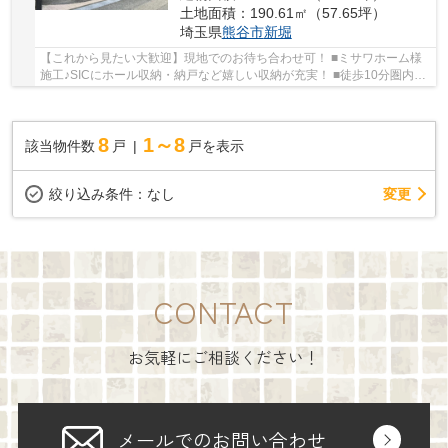
土地面積：190.61㎡（57.65坪）
埼玉県
熊谷市
新堀
【これから見たい大歓迎】現地でのお待ち合わせ可！ ■ミサワホーム様
施工♪SICにホール収納・納戸など嬉しい収納が充実！ ■徒歩10分圏内に
スーパーやコンビニがある便利な環境です！ ...
8
1～8
該当物件数
戸
戸を表示
変更
絞り込み条件：
なし
CONTACT
お気軽にご相談ください！
メールでのお問い合わせ