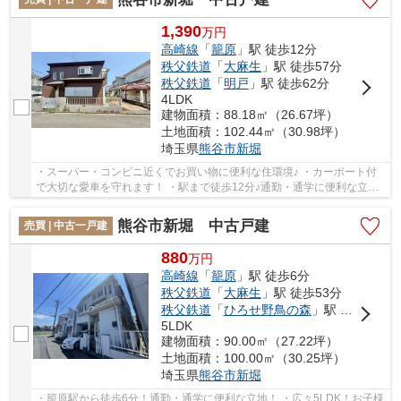
1,390
万
円
高崎線
「
籠原
」駅 徒歩12分
秩父鉄道
「
大麻生
」駅 徒歩57分
秩父鉄道
「
明戸
」駅 徒歩62分
4LDK
建物面積：88.18㎡（26.67坪）
土地面積：102.44㎡（30.98坪）
埼玉県
熊谷市
新堀
・スーパー・コンビニ近くでお買い物に便利な住環境♪ ・カーポート付
で大切な愛車を守れます！ ・駅まで徒歩12分♪通勤・通学に便利な立
地！ いつでもお気軽にお声がけください♪ 駅か...
熊谷市新堀 中古戸建
売買 | 中古一戸建
880
万
円
高崎線
「
籠原
」駅 徒歩6分
秩父鉄道
「
大麻生
」駅 徒歩53分
秩父鉄道
「
ひろせ野鳥の森
」駅 徒歩58分
5LDK
建物面積：90.00㎡（27.22坪）
土地面積：100.00㎡（30.25坪）
埼玉県
熊谷市
新堀
・籠原駅から徒歩6分！通勤・通学に便利な立地！ ・広々5LDK！お子様