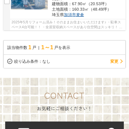
建物面積：67.90㎡（20.53坪）
土地面積：160.33㎡（48.49坪）
埼玉県
加須市
麦倉
2025年5月リフォーム済み！そのままお住まいいただけます♪ ・駐車ス
ペース4台可能！！ ・全居室収納スペースがあり住空間はスッキリ！ 経
験豊富なキャリアのあるスタッフが物件資料...
1
1～1
該当物件数
戸
戸を表示
変更
絞り込み条件：
なし
CONTACT
お気軽にご相談ください！