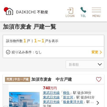
LOGIN
TEL
MENU
加須市麦倉 戸建一覧
1
1～1
該当物件数
戸
戸を表示
変更
絞り込み条件：
なし
加須市麦倉 中古戸建
売買 | 中古一戸建
740
万
円
東武日光線
「
柳生
」駅 徒歩38分
東武日光線
「
新古河
」駅 徒歩61分
東武日光線
「
板倉東洋大前
」駅 徒歩76分
3LDK