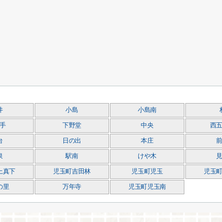
井
小島
小島南
手
下野堂
中央
西
台
日の出
本庄
泉
駅南
けや木
上真下
児玉町吉田林
児玉町児玉
児玉
の里
万年寺
児玉町児玉南