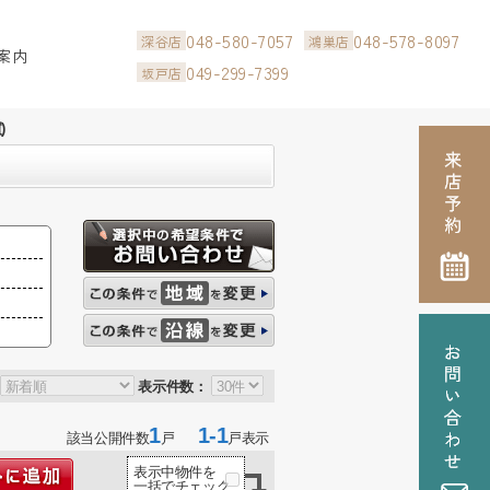
048-580-7057
048-578-8097
深谷店
鴻巣店
案内
049-299-7399
坂戸店
)
表示件数：
1
1-1
該当公開件数
戸
戸表示
表示中物件を
一括でチェック