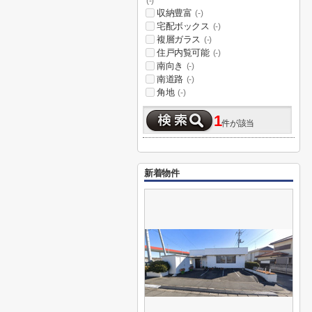
(-)
収納豊富
(-)
宅配ボックス
(-)
複層ガラス
(-)
住戸内覧可能
(-)
南向き
(-)
南道路
(-)
角地
(-)
1
件が該当
新着物件