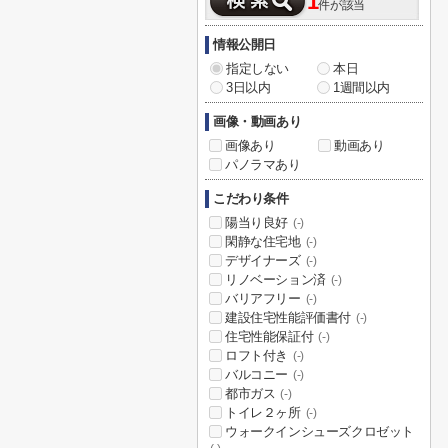
1
件が該当
情報公開日
指定しない
本日
3日以内
1週間以内
画像・動画あり
画像あり
動画あり
パノラマあり
こだわり条件
陽当り良好
(-)
閑静な住宅地
(-)
デザイナーズ
(-)
リノベーション済
(-)
バリアフリー
(-)
建設住宅性能評価書付
(-)
住宅性能保証付
(-)
ロフト付き
(-)
バルコニー
(-)
都市ガス
(-)
トイレ２ヶ所
(-)
ウォークインシューズクロゼット