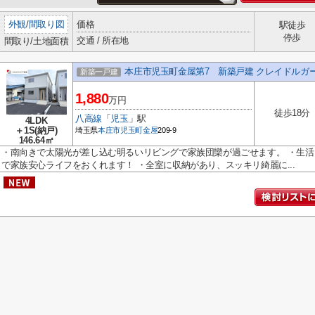
外観
/
間取り図
価格
駅徒歩
停歩
交通 / 所在地
間取り/土地面積
本庄市児玉町金屋第7 新築戸建 クレイドルガーデ
新築一戸建
1,880
万円
徒歩18分
八高線
「
児玉
」駅
4LDK
＋1S(納戸)
埼玉県
本庄市
児玉町金屋
209-9
146.64㎡
・南向きで太陽光が差し込む明るいリビングで家族団欒が過ごせます。 ・生
で家族安心ライフをおくれます！ ・全室に収納があり、スッキリ綺麗に...