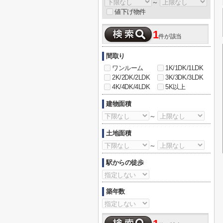
～
値下げ物件
1
件が該当
間取り
ワンルーム
1K/1DK/1LDK
2K/2DK/2LDK
3K/3DK/3LDK
4K/4DK/4LDK
5K以上
建物面積
～
土地面積
～
駅からの徒歩
築年数