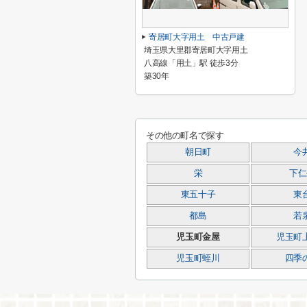
寄居町大字用土 中古戸建
埼玉県大里郡寄居町大字用土
八高線「用土」駅 徒歩3分
築30年
その他の町名で探す
朝日町
今
栄
下仁
東五十子
東
都島
若
児玉町金屋
児玉町
児玉町蛭川
四季