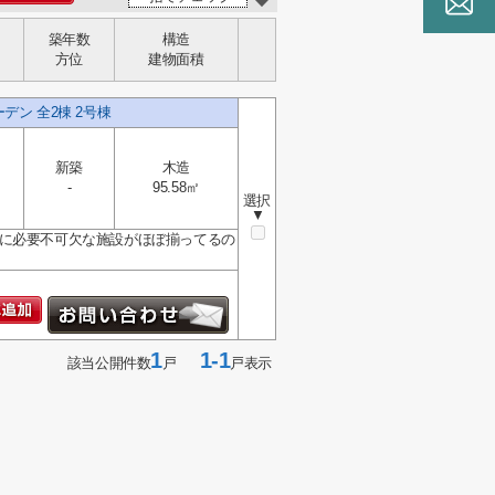
築年数
構造
方位
建物面積
ン 全2棟 2号棟
新築
木造
-
95.58㎡
選択
▼
活に必要不可欠な施設がほぼ揃ってるの
1
1-1
該当公開件数
戸
戸表示