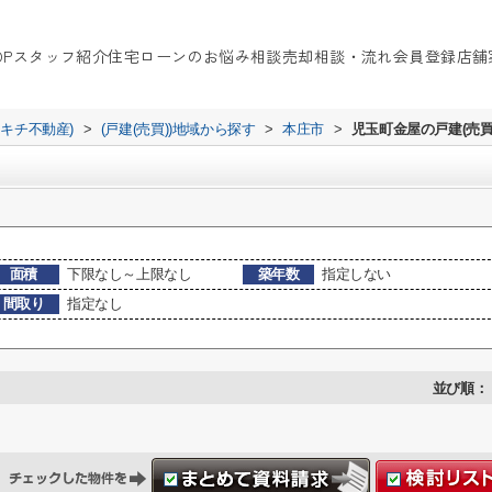
OP
スタッフ紹介
住宅ローンのお悩み相談
売却相談・流れ
会員登録
店舗
イキチ不動産)
>
(戸建(売買))地域から探す
>
本庄市
>
児玉町金屋の戸建(売買
面積
下限なし～上限なし
築年数
指定しない
間取り
指定なし
並び順：