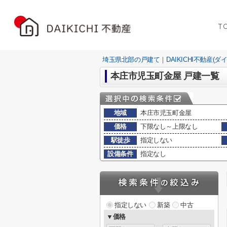
T
埼玉県北部の戸建て｜DAIKICHI不動産(ダ
本庄市児玉町金屋 戸建一覧
地域
本庄市児玉町金屋
価格
下限なし～上限なし
駅徒歩
指定しない
設備条件
指定なし
指定しない
新築
中古
▼価格