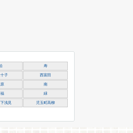
柏
寿
五十子
西富田
前原
南
見福
緑
町下浅見
児玉町高柳