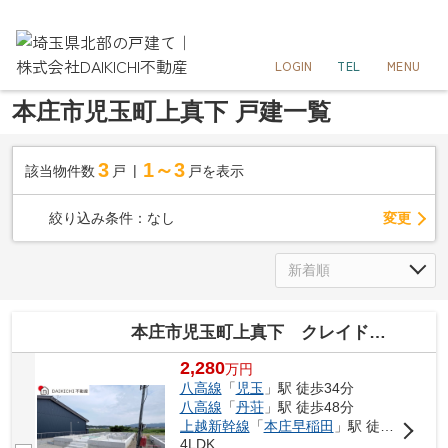
LOGIN
TEL
MENU
本庄市児玉町上真下 戸建一覧
3
1～3
該当物件数
戸
戸を表示
変更
絞り込み条件：
なし
本庄市児玉町上真下 クレイドルガーデン 新築戸建 全2棟
売買 | 新築一戸建
2,280
万
円
八高線
「
児玉
」駅 徒歩34分
八高線
「
丹荘
」駅 徒歩48分
上越新幹線
「
本庄早稲田
」駅 徒歩53分
4LDK