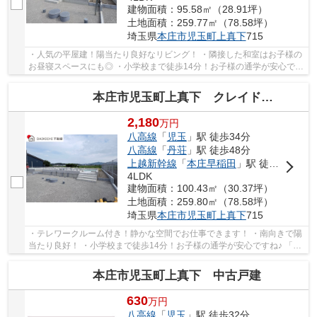
建物面積：95.58㎡（28.91坪）
土地面積：259.77㎡（78.58坪）
埼玉県
本庄市
児玉町上真下
715
・人気の平屋建！陽当たり良好なリビング！ ・隣接した和室はお子様の
お昼寝スペースにも◎ ・小学校まで徒歩14分！お子様の通学が安心です
ね♪ 「今から見たい！」大歓迎です♪お気軽に...
本庄市児玉町上真下 クレイドルガーデン 新築戸建 全2棟
売買 | 新築一戸建
2,180
万
円
八高線
「
児玉
」駅 徒歩34分
八高線
「
丹荘
」駅 徒歩48分
上越新幹線
「
本庄早稲田
」駅 徒歩53分
4LDK
建物面積：100.43㎡（30.37坪）
土地面積：259.80㎡（78.58坪）
埼玉県
本庄市
児玉町上真下
715
・テレワークルーム付き！静かな空間でお仕事できます！ ・南向きで陽
当たり良好！ ・小学校まで徒歩14分！お子様の通学が安心ですね♪ 「今
から見たい！」大歓迎です♪お気軽にお問い...
本庄市児玉町上真下 中古戸建
売買 | 中古一戸建
630
万
円
八高線
「
児玉
」駅 徒歩32分