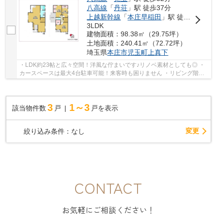
八高線
「
丹荘
」駅 徒歩37分
上越新幹線
「
本庄早稲田
」駅 徒歩64分
3LDK
建物面積：98.38㎡（29.75坪）
土地面積：240.41㎡（72.72坪）
埼玉県
本庄市
児玉町上真下
・LDK約23帖と広々空間！洋風な佇まいです♪リノベ素材としても◎ ・
カースペースは最大4台駐車可能！来客時も困りません ・リビング階段
で、ご家族と“顔を合わせる”が日常になるお住ま...
3
1～3
該当物件数
戸
戸を表示
変更
絞り込み条件：
なし
CONTACT
お気軽にご相談ください！