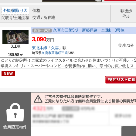
外観
/
間取り図
価格
駅徒歩
停歩
交通 / 所在地
間取り/土地面積
久喜市三箇5期 新築戸建 全3棟 3号棟
新築一戸建
3,090
万円
徒歩71分
3LDK
東北本線
「
久喜
」駅
埼玉県
久喜市
菖蒲町三箇
2356
180.58㎡
ゆとりの約54坪！ご家族のライフスタイルに合わせた住まいづくりが可能♪ ・S
環境スッキリ♪ ・スーパーやコンビニが徒歩圏内に揃い、毎日のお買い物もス..