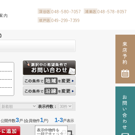
048-580-7057
048-578-8097
深谷店
鴻巣店
案内
049-299-7399
坂戸店
)
表示件数：
3
1
1-3
当公開件数
戸 (会員物件
戸)
戸表示
表示中物件を
一括でチェック