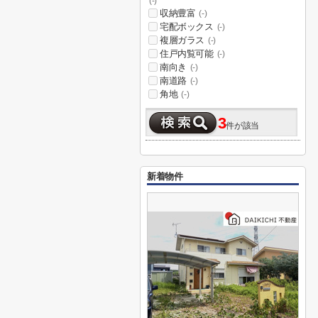
(-)
収納豊富
(-)
宅配ボックス
(-)
複層ガラス
(-)
住戸内覧可能
(-)
南向き
(-)
南道路
(-)
角地
(-)
3
件が該当
新着物件