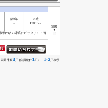
築9年
木造
-
138.35㎡
選択
▼
荷物の多い家庭にピッタリ！ ・普
3
1
1-3
当公開件数
戸 (会員物件
戸)
戸表示