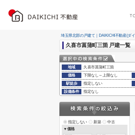
T
埼玉県北部の戸建て｜DAIKICHI不動産(ダ
久喜市菖蒲町三箇 戸建一覧
地域
久喜市菖蒲町三箇
価格
下限なし～上限なし
駅徒歩
指定しない
設備条件
指定なし
指定しない
新築
中古
▼価格