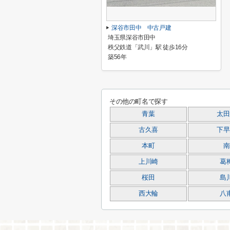
深谷市田中 中古戸建
埼玉県深谷市田中
秩父鉄道「武川」駅 徒歩16分
築56年
その他の町名で探す
青葉
太田
古久喜
下早
本町
南
上川崎
葛
桜田
島
西大輪
八