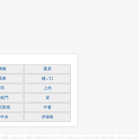
青柳
栗原
喜東
樋ノ口
吉羽
上内
右衛門
栄
町新堀
中妻
坂中央
伊坂南