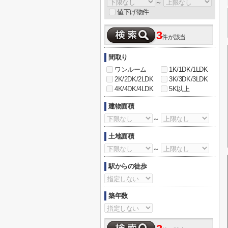
～
値下げ物件
3
件が該当
間取り
ワンルーム
1K/1DK/1LDK
2K/2DK/2LDK
3K/3DK/3LDK
4K/4DK/4LDK
5K以上
建物面積
～
土地面積
～
駅からの徒歩
築年数