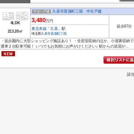
久喜市菖蒲町三箇 中古戸建
中古一戸建
3,480
万円
4LDK
徒歩87分
東北本線
「
久喜
」駅
213.20㎡
埼玉県
久喜市
菖蒲町三箇
・徒歩圏内に大型ショッピング施設あり！ ・全居室収納のほか、小屋裏収納で
通車２台駐車可能！ いつでもお気軽にお声がけください♪ 駅からの送迎が...
該