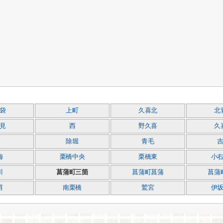
袋
上町
久喜北
北
見
西
野久喜
久
除堀
青毛
梅
栗橋中央
栗橋東
小
川
菖蒲町三箇
菖蒲町菖蒲
菖蒲
甫
南栗橋
鷲宮
伊