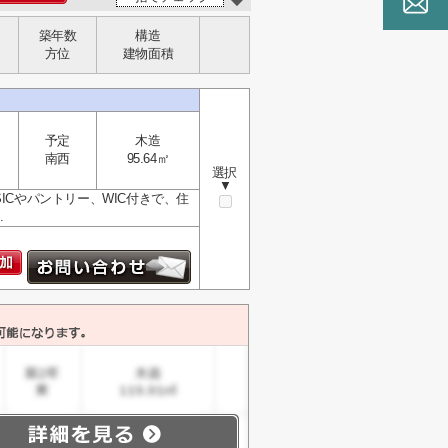
築年数
構造
方位
建物面積
予定
木造
南西
95.64㎡
選択
▼
ICやパントリー、WIC付きで、住
.