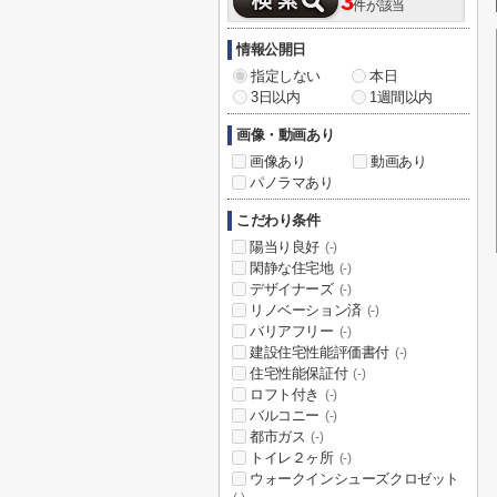
3
件が該当
情報公開日
指定しない
本日
3日以内
1週間以内
画像・動画あり
画像あり
動画あり
パノラマあり
こだわり条件
陽当り良好
(-)
閑静な住宅地
(-)
デザイナーズ
(-)
リノベーション済
(-)
バリアフリー
(-)
建設住宅性能評価書付
(-)
住宅性能保証付
(-)
ロフト付き
(-)
バルコニー
(-)
都市ガス
(-)
トイレ２ヶ所
(-)
ウォークインシューズクロゼット