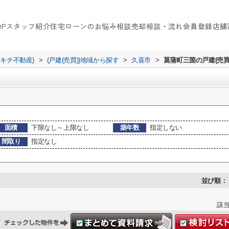
OP
スタッフ紹介
住宅ローンのお悩み相談
売却相談・流れ
会員登録
店舗
イキチ不動産)
>
(戸建(売買))地域から探す
>
久喜市
>
菖蒲町三箇の戸建(売買
面積
下限なし～上限なし
築年数
指定しない
間取り
指定なし
並び順：
該