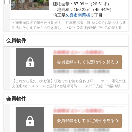
建物面積：87.99㎡（26.61坪）
土地面積：150.23㎡（45.44坪）
埼玉県
久喜市
南栗橋
３丁目
・南東面接道で陽当たり良好！ ・駐車場拡張、庭木伐採でお家の外も新
生活にそなえてからの引き渡し！ ・駅・公園徒歩圏内で生活の便も良好
です！ いつでもお気軽にお声がけください♪...
会員物件
会員登録をして限定物件を見る
【これから見たい大歓迎】現地でのお待ち合わせ可！ ・オール電化の注
文住宅♪カースペースは並列２台駐車可能！ ・東武日光線「南栗橋駅」
徒歩８分！小屋根裏収納あり！ いつでもお...
会員物件
会員登録をして限定物件を見る