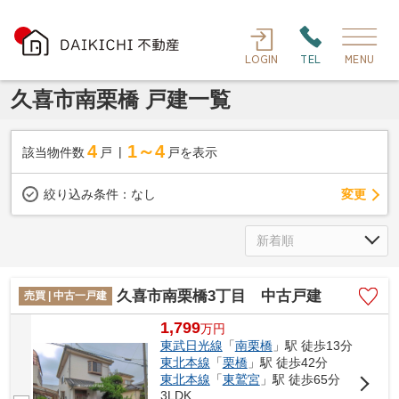
LOGIN
TEL
MENU
久喜市南栗橋 戸建一覧
4
1～4
該当物件数
戸
戸を表示
変更
絞り込み条件：
なし
久喜市南栗橋3丁目 中古戸建
売買 | 中古一戸建
1,799
万
円
東武日光線
「
南栗橋
」駅 徒歩13分
東北本線
「
栗橋
」駅 徒歩42分
東北本線
「
東鷲宮
」駅 徒歩65分
3LDK