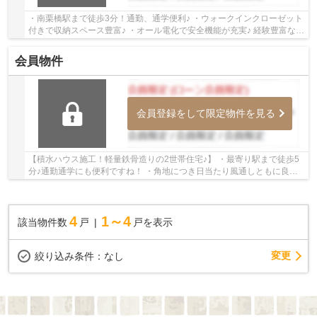
・南栗橋駅まで徒歩3分！通勤、通学便利♪ ・ウォークインクローゼット
付きで収納スペース豊富♪ ・オール電化で安全機能が充実♪ 経験豊富なキ
ャリアのあるスタッフが物件資料を現地ま...
会員物件
会員登録をして限定物件を見る
【積水ハウス施工！軽量鉄骨造りの2世帯住宅♪】 ・最寄り駅まで徒歩5
分♪通勤通学にも便利ですね！ ・角地につき日当たり風通しともに良好♪
いつでもお気軽にお声がけください♪ 駅か...
4
1～4
該当物件数
戸
戸を表示
変更
絞り込み条件：
なし