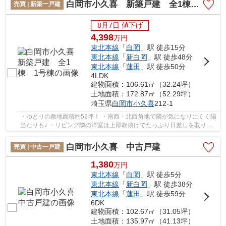
白岡市小久喜 新築戸建 全1棟 1号棟
売買 | 新築一戸建
8月7日 値下げ
4,398
万
円
東北本線
「
白岡
」駅 徒歩15分
東北本線
「
新白岡
」駅 徒歩48分
東北本線
「
蓮田
」駅 徒歩50分
4LDK
建物面積：106.61㎡（32.24坪）
土地面積：172.87㎡（52.29坪）
埼玉県
白岡市
小久喜
212-1
・ゆとりの敷地面積約52坪！ ・南西・北西角地で隣が気になりにくく陽
当たりも♪ ・リビング隣の洋室は上部吹抜けでたっぷり日差しを取り込
みます！ 経験豊富なキャリアのあるスタッ...
白岡市小久喜 中古戸建
売買 | 中古一戸建
1,380
万
円
東北本線
「
白岡
」駅 徒歩5分
東北本線
「
新白岡
」駅 徒歩38分
東北本線
「
蓮田
」駅 徒歩59分
6DK
建物面積：102.67㎡（31.05坪）
土地面積：135.97㎡（41.13坪）