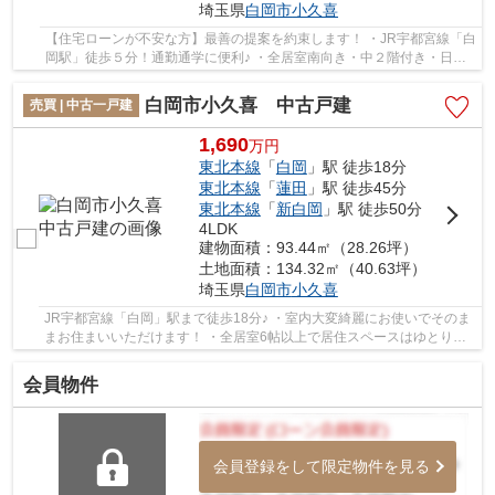
埼玉県
白岡市
小久喜
【住宅ローンが不安な方】最善の提案を約束します！ ・JR宇都宮線「白
岡駅」徒歩５分！通勤通学に便利♪ ・全居室南向き・中２階付き・日当
たり良好♪ いつでもお気軽にお声がけくだ...
白岡市小久喜 中古戸建
売買 | 中古一戸建
1,690
万
円
東北本線
「
白岡
」駅 徒歩18分
東北本線
「
蓮田
」駅 徒歩45分
東北本線
「
新白岡
」駅 徒歩50分
4LDK
建物面積：93.44㎡（28.26坪）
土地面積：134.32㎡（40.63坪）
埼玉県
白岡市
小久喜
JR宇都宮線「白岡」駅まで徒歩18分♪ ・室内大変綺麗にお使いでそのま
まお住まいいただけます！ ・全居室6帖以上で居住スペースはゆとりが
あります♪ 経験豊富なキャリアのあるスタッ...
会員物件
会員登録をして限定物件を見る