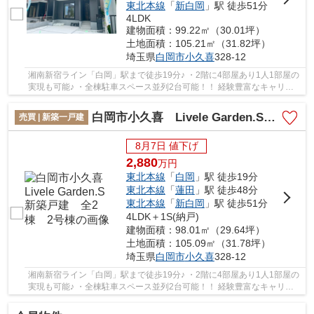
東北本線
「
新白岡
」駅 徒歩51分
4LDK
建物面積：99.22㎡（30.01坪）
土地面積：105.21㎡（31.82坪）
埼玉県
白岡市
小久喜
328-12
湘南新宿ライン「白岡」駅まで徒歩19分♪ ・2階に4部屋あり1人1部屋の
実現も可能♪ ・全棟駐車スペース並列2台可能！！ 経験豊富なキャリア
のあるスタッフが物件資料を現地までお届け...
白岡市小久喜 Livele Garden.S 新築戸建 全2棟 2号棟
売買 | 新築一戸建
8月7日 値下げ
2,880
万
円
東北本線
「
白岡
」駅 徒歩19分
東北本線
「
蓮田
」駅 徒歩48分
東北本線
「
新白岡
」駅 徒歩51分
4LDK＋1S(納戸)
建物面積：98.01㎡（29.64坪）
土地面積：105.09㎡（31.78坪）
埼玉県
白岡市
小久喜
328-12
湘南新宿ライン「白岡」駅まで徒歩19分♪ ・2階に4部屋あり1人1部屋の
実現も可能♪ ・全棟駐車スペース並列2台可能！！ 経験豊富なキャリア
のあるスタッフが物件資料を現地までお届け...