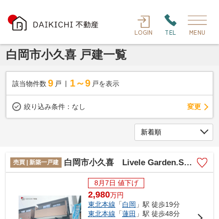
LOGIN
TEL
MENU
白岡市小久喜 戸建一覧
9
1～9
該当物件数
戸
戸を表示
変更
絞り込み条件：
なし
白岡市小久喜 Livele Garden.S 新築戸建 全2棟 1号棟
売買 | 新築一戸建
8月7日 値下げ
2,980
万
円
東北本線
「
白岡
」駅 徒歩19分
東北本線
「
蓮田
」駅 徒歩48分