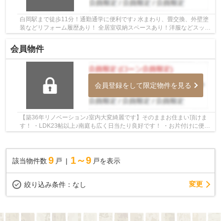
白岡駅まで徒歩11分！通勤通学に便利です♪ 水まわり、畳交換、外壁塗
装などリフォーム履歴あり！ 全居室収納スペースあり！洋服などスッキ
リまとまります♪ いつでもお気軽にお声がけ...
会員物件
会員登録をして限定物件を見る
【築36年リノベーション♪室内大変綺麗です】そのままお住まい頂けま
す！ ・LDK23帖以上♪南庭も広く日当たり良好です！ ・お片付けに便利
なWIC・書斎・納戸・ファミリークローク付き♪ ...
9
1～9
該当物件数
戸
戸を表示
変更
絞り込み条件：
なし