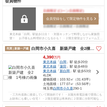
会員物件
会員登録をして限定物件を見る
東北本線「白岡」駅徒歩11分！ ・対面キッチンで料理しながら家族団
欒！ お子様もお料理好きになるかも！ ・２階主寝室はリフォーム工事
で２部屋に分割OK! 将来の家族構成の変化...
白岡市小久喜 新築戸建 全2棟 1号棟
売買 | 新築一戸建
4,390
万
円
東北本線
「
白岡
」駅 徒歩20分
東北本線
「
蓮田
」駅 徒歩48分
東北本線
「
新白岡
」駅 徒歩53分
4LDK
建物面積：103.92㎡（31.43坪）
土地面積：177.07㎡（53.56坪）
埼玉県
白岡市
小久喜
290-1
・三方向道路に接道していて開放的です！ ・太陽光発電設備で環境にも
お財布にも優しい住宅！ ・２階主寝室は将来的に２部屋に分割可能な間
取り！ 分割後も２階全室からバルコニーへ...