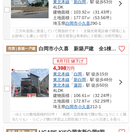
東北本線
「
新白岡
」駅 徒歩53分
4LDK
建物面積：103.92㎡（31.43坪）
土地面積：177.07㎡（53.56坪）
埼玉県
白岡市
小久喜
290-1
・三方向道路に接道していて開放的です！ ・太陽光発電設備で環境にも
お財布にも優しい住宅！ ・２階主寝室は将来的に２部屋に分割可能な間
取り！ 分割後も２階全室からバルコニーへ...
白岡市小久喜 新築戸建 全1棟 1号棟
売買 | 新築一戸建
8月7日 値下げ
4,398
万
円
東北本線
「
白岡
」駅 徒歩15分
東北本線
「
新白岡
」駅 徒歩48分
東北本線
「
蓮田
」駅 徒歩50分
4LDK
建物面積：106.61㎡（32.24坪）
土地面積：172.87㎡（52.29坪）
埼玉県
白岡市
小久喜
212-1
・ゆとりの敷地面積約52坪！ ・南西・北西角地で隣が気になりにくく陽
当たりも♪ ・リビング隣の洋室は上部吹抜けでたっぷり日差しを取り込
みます！ 経験豊富なキャリアのあるスタッ...
売買 | 新築一戸建