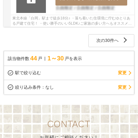
東北本線「白岡」駅まで徒歩18分♪ ・落ち着いた住環境に佇むゆとりあ
る戸建て住宅！ ・使い勝手のいい5LDK♪ご家族の多い方へもオススメ！
経験豊富なキャリアのあるスタッフが物件資...
次の30件へ
44
1～30
該当物件数
戸
戸を表示
駅で絞り込む
変更
変更
絞り込み条件：
なし
CONTACT
お気軽にご相談ください！