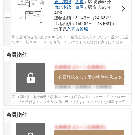
東北本線
「
久喜
」駅 徒歩56分
東北本線
「
白岡
」駅 徒歩58分
4DK
建物面積：81.43㎡（24.63坪）
土地面積：150.64㎡（45.56坪）
埼玉県
久喜市
除堀
即入居可能な南東向き4DK住宅！ ・全居室南東向きで明るく暖かな住居
です♪ ・駐車スペース2台可能！！ いつでもお気軽にお声がけください♪
駅からの送迎が必要なお客様は駅までお迎...
会員物件
会員登録をして限定物件を見る
新白岡駅まで徒歩6分！駐車スペースは2台以上♪ ウォークインクローゼ
ット2カ所付き！スッキリ快適に過ごせます♪ コンパクトな和室は来客や
ワークスペースなど使い方色々♪ 経験豊富な...
会員物件