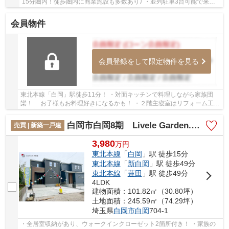
15分圏内！徒歩圏内に商業施設も多数あり♪ ・並列駐車3台可能で来客
時にも心配ありません！
会員物件
会員登録をして限定物件を見る
東北本線「白岡」駅徒歩11分！ ・対面キッチンで料理しながら家族団
欒！ お子様もお料理好きになるかも！ ・２階主寝室はリフォーム工事
で２部屋に分割OK! 将来の家族構成の変化...
白岡市白岡8期 Livele Garden.S 新築戸建 全2棟 1号棟
売買 | 新築一戸建
3,980
万
円
東北本線
「
白岡
」駅 徒歩15分
東北本線
「
新白岡
」駅 徒歩49分
東北本線
「
蓮田
」駅 徒歩49分
4LDK
建物面積：101.82㎡（30.80坪）
土地面積：245.59㎡（74.29坪）
埼玉県
白岡市
白岡
704-1
・全居室収納があり、ウォークインクローゼット2箇所付き！ ・家族の