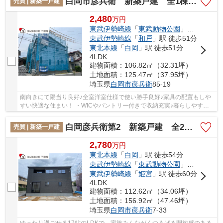
白岡市彦兵衛 新築戸建 全1棟 1号棟
売買 | 新築一戸建
2,480
万
円
東武伊勢崎線
「
東武動物公園
」駅 徒歩41分
東武伊勢崎線
「
和戸
」駅 徒歩51分
東北本線
「
白岡
」駅 徒歩51分
4LDK
建物面積：106.82㎡（32.31坪）
土地面積：125.47㎡（37.95坪）
埼玉県
白岡市
彦兵衛
85-19
南向きにて陽当り良好♪全室洋室仕様で使い勝手良好♪家具の配置もしや
すい快適な住まい！ ・WICやパントリー付きで収納充実♪暮らしやすさ
にこだわった快適な住まい！ ・コンビニや郵便...
白岡彦兵衛第2 新築戸建 全2棟 1号棟
売買 | 新築一戸建
2,780
万
円
東北本線
「
白岡
」駅 徒歩54分
東武伊勢崎線
「
東武動物公園
」駅 徒歩56分
東武伊勢崎線
「
姫宮
」駅 徒歩60分
4LDK
建物面積：112.62㎡（34.06坪）
土地面積：156.92㎡（47.46坪）
埼玉県
白岡市
彦兵衛
7-33
ゆったり過ごせる17帖のLDKで、家族みんながくつろげる開放感のある