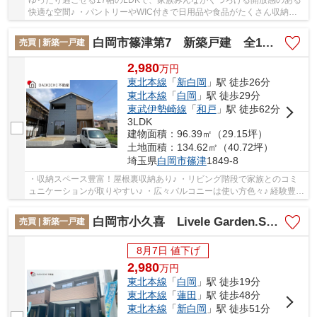
快適な空間♪ ・パントリーやWIC付きで日用品や食品がたくさん収納で
きる！ ・回遊導線で家事もスムーズ！毎日の暮...
白岡市篠津第7 新築戸建 全1棟 1号棟
売買 | 新築一戸建
2,980
万
円
東北本線
「
新白岡
」駅 徒歩26分
東北本線
「
白岡
」駅 徒歩29分
東武伊勢崎線
「
和戸
」駅 徒歩62分
3LDK
建物面積：96.39㎡（29.15坪）
土地面積：134.62㎡（40.72坪）
埼玉県
白岡市
篠津
1849-8
・収納スペース豊富！屋根裏収納あり♪ ・リビング階段で家族とのコミ
ュニケーションが取りやすい♪ ・広々バルコニーは使い方色々♪ 経験豊富
なキャリアのあるスタッフが物件資料を現地...
白岡市小久喜 Livele Garden.S 新築戸建 全2棟 1号棟
売買 | 新築一戸建
8月7日 値下げ
2,980
万
円
東北本線
「
白岡
」駅 徒歩19分
東北本線
「
蓮田
」駅 徒歩48分
東北本線
「
新白岡
」駅 徒歩51分