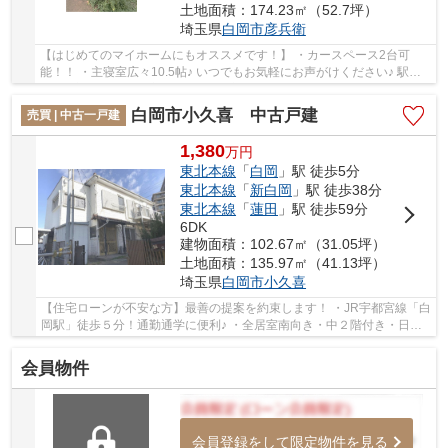
土地面積：174.23㎡（52.7坪）
埼玉県
白岡市
彦兵衛
【はじめてのマイホームにもオススメです！】 ・カースペース2台可
能！！ ・主寝室広々10.5帖♪ いつでもお気軽にお声がけください♪ 駅か
らの送迎が必要なお客様は駅までお迎えにあが...
白岡市小久喜 中古戸建
売買 | 中古一戸建
1,380
万
円
東北本線
「
白岡
」駅 徒歩5分
東北本線
「
新白岡
」駅 徒歩38分
東北本線
「
蓮田
」駅 徒歩59分
6DK
建物面積：102.67㎡（31.05坪）
土地面積：135.97㎡（41.13坪）
埼玉県
白岡市
小久喜
【住宅ローンが不安な方】最善の提案を約束します！ ・JR宇都宮線「白
岡駅」徒歩５分！通勤通学に便利♪ ・全居室南向き・中２階付き・日当
たり良好♪ いつでもお気軽にお声がけくだ...
会員物件
会員登録をして限定物件を見る