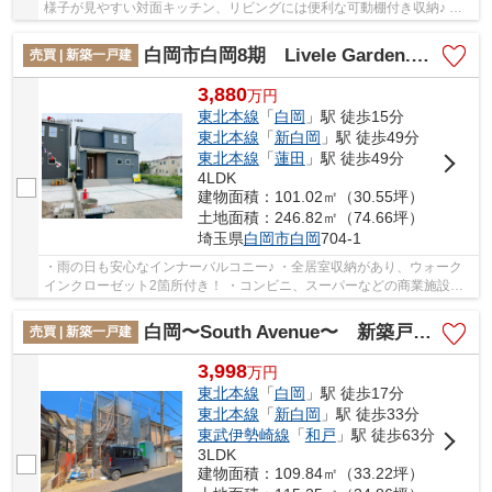
様子が見やすい対面キッチン、リビングには便利な可動棚付き収納♪ ・
コンビニ、スーパーなどの商業施設が徒歩圏内...
白岡市白岡8期 Livele Garden.S 新築戸建 全2棟 2号棟
売買 | 新築一戸建
3,880
万
円
東北本線
「
白岡
」駅 徒歩15分
東北本線
「
新白岡
」駅 徒歩49分
東北本線
「
蓮田
」駅 徒歩49分
4LDK
建物面積：101.02㎡（30.55坪）
土地面積：246.82㎡（74.66坪）
埼玉県
白岡市
白岡
704-1
・雨の日も安心なインナーバルコニー♪ ・全居室収納があり、ウォーク
インクローゼット2箇所付き！ ・コンビニ、スーパーなどの商業施設が
徒歩圏内！ 経験豊富なキャリアのあるスタッ...
白岡〜South Avenue〜 新築戸建 全1棟 1号棟
売買 | 新築一戸建
3,998
万
円
東北本線
「
白岡
」駅 徒歩17分
東北本線
「
新白岡
」駅 徒歩33分
東武伊勢崎線
「
和戸
」駅 徒歩63分
3LDK
建物面積：109.84㎡（33.22坪）