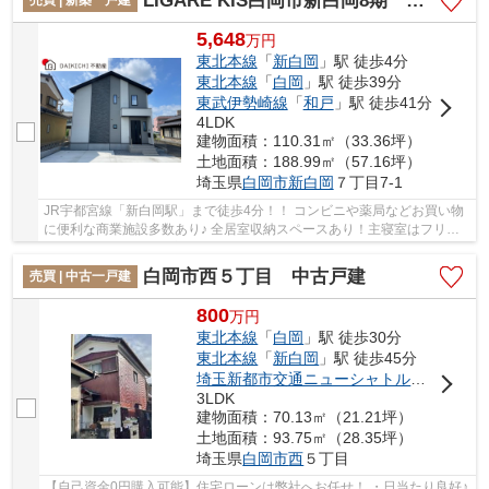
LIGARE KIS白岡市新白岡8期 新築戸建 全1棟 1号棟
5,648
万
円
東北本線
「
新白岡
」駅 徒歩4分
東北本線
「
白岡
」駅 徒歩39分
東武伊勢崎線
「
和戸
」駅 徒歩41分
4LDK
建物面積：110.31㎡（33.36坪）
土地面積：188.99㎡（57.16坪）
埼玉県
白岡市
新白岡
７丁目7-1
JR宇都宮線「新白岡駅」まで徒歩4分！！ コンビニや薬局などお買い物
に便利な商業施設多数あり♪ 全居室収納スペースあり！主寝室はフリー
スペース付き♪ 経験豊富なキャリアのあるスタ...
白岡市西５丁目 中古戸建
売買 | 中古一戸建
800
万
円
東北本線
「
白岡
」駅 徒歩30分
東北本線
「
新白岡
」駅 徒歩45分
埼玉新都市交通ニューシャトル
「
伊奈中央
3LDK
建物面積：70.13㎡（21.21坪）
土地面積：93.75㎡（28.35坪）
埼玉県
白岡市
西
５丁目
【自己資金0円購入可能】住宅ローンは弊社へお任せ！ ・日当たり良好♪