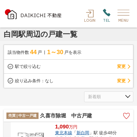
LOGIN
TEL
MENU
白岡駅周辺の戸建一覧
44
1～30
該当物件数
戸
戸を表示
駅で絞り込む
変更
変更
絞り込み条件：
なし
久喜市除堀 中古戸建
売買 | 中古一戸建
1,090
万
円
東北本線
「
新白岡
」駅 徒歩48分