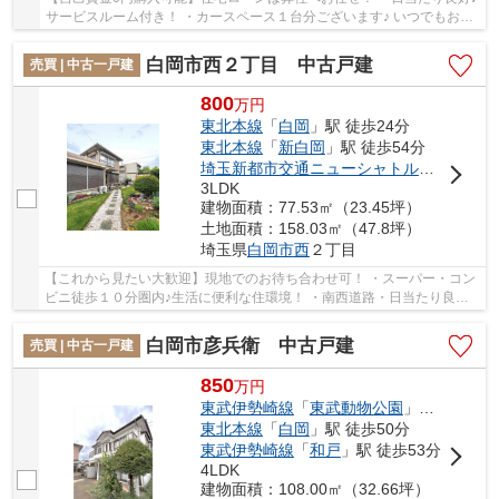
サービスルーム付き！ ・カースペース１台分ございます♪ いつでもお気
軽にお声がけください♪ 駅からの送迎が...
白岡市西２丁目 中古戸建
売買 | 中古一戸建
800
万
円
東北本線
「
白岡
」駅 徒歩24分
東北本線
「
新白岡
」駅 徒歩54分
埼玉新都市交通ニューシャトル
「
伊奈中央
3LDK
建物面積：77.53㎡（23.45坪）
土地面積：158.03㎡（47.8坪）
埼玉県
白岡市
西
２丁目
【これから見たい大歓迎】現地でのお待ち合わせ可！ ・スーパー・コン
ビニ徒歩１０分圏内♪生活に便利な住環境！ ・南西道路・日当たり良
好！ ※建物傾きあり いつでもお気軽にお声が...
白岡市彦兵衛 中古戸建
売買 | 中古一戸建
850
万
円
東武伊勢崎線
「
東武動物公園
」駅 徒歩43分
東北本線
「
白岡
」駅 徒歩50分
東武伊勢崎線
「
和戸
」駅 徒歩53分
4LDK
建物面積：108.00㎡（32.66坪）