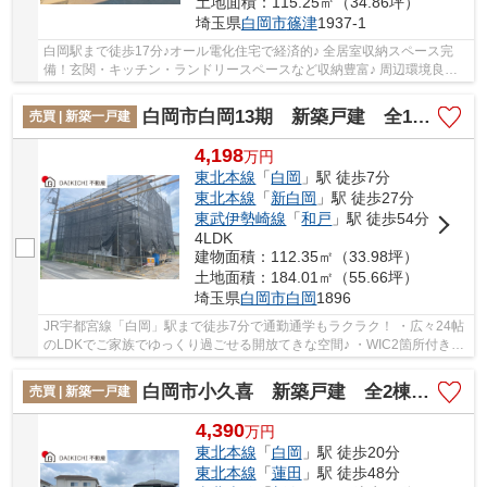
土地面積：115.25㎡（34.86坪）
埼玉県
白岡市
篠津
1937-1
白岡駅まで徒歩17分♪オール電化住宅で経済的♪ 全居室収納スペース完
備！玄関・キッチン・ランドリースペースなど収納豊富♪ 周辺環境良好♪
生活に便利な商業施設多数あり！ 経験豊富な...
白岡市白岡13期 新築戸建 全1棟 1棟
売買 | 新築一戸建
4,198
万
円
東北本線
「
白岡
」駅 徒歩7分
東北本線
「
新白岡
」駅 徒歩27分
東武伊勢崎線
「
和戸
」駅 徒歩54分
4LDK
建物面積：112.35㎡（33.98坪）
土地面積：184.01㎡（55.66坪）
埼玉県
白岡市
白岡
1896
JR宇都宮線「白岡」駅まで徒歩7分で通勤通学もラクラク！ ・広々24帖
のLDKでご家族でゆっくり過ごせる開放てきな空間♪ ・WIC2箇所付きで
荷物が沢山納まる！商業施設も近く生活便利♪ ...
白岡市小久喜 新築戸建 全2棟 1号棟
売買 | 新築一戸建
4,390
万
円
東北本線
「
白岡
」駅 徒歩20分
東北本線
「
蓮田
」駅 徒歩48分