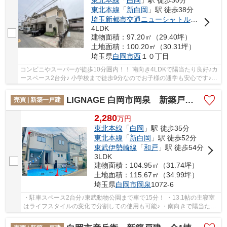
東北本線
「
白岡
」駅 徒歩30分
東北本線
「
新白岡
」駅 徒歩38分
埼玉新都市交通ニューシャトル
「
伊奈中央
4LDK
建物面積：97.20㎡（29.40坪）
土地面積：100.20㎡（30.31坪）
埼玉県
白岡市
西
１０丁目
コンビニやスーパーが徒歩10分圏内！！ 南向き4LDKで陽当たり良好♪カ
ースペース2台分♪ 小学校まで徒歩9分なのでお子様の通学も安心です♪
いつでもお気軽にお声がけください♪ 駅からの...
LIGNAGE 白岡市岡泉 新築戸建 全1棟 1号棟
売買 | 新築一戸建
2,280
万
円
東北本線
「
白岡
」駅 徒歩35分
東北本線
「
新白岡
」駅 徒歩52分
東武伊勢崎線
「
和戸
」駅 徒歩54分
3LDK
建物面積：104.95㎡（31.74坪）
土地面積：115.67㎡（34.99坪）
埼玉県
白岡市
岡泉
1072-6
・駐車スペース2台分♪東武動物公園まで車で15分！ ・13.1帖の主寝室
はライフスタイルの変化で分割しての使用も可能♪ ・南向きで陽当たり
良好！