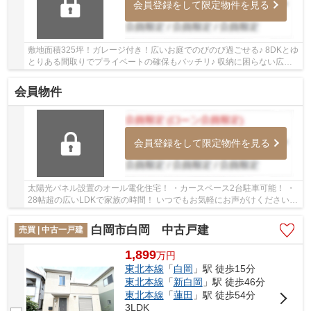
会員登録をして限定物件を見る
敷地面積325坪！ガレージ付き！広いお庭でのびのび過ごせる♪ 8DKとゆ
とりある間取りでプライベートの確保もバッチリ♪ 収納に困らない広々
土間付きで便利！！ いつでもお気軽にお声が...
会員物件
会員登録をして限定物件を見る
太陽光パネル設置のオール電化住宅！ ・カースペース2台駐車可能！ ・
28帖超の広いLDKで家族の時間！ いつでもお気軽にお声がけください♪
駅からの送迎が必要なお客様は駅までお迎え...
白岡市白岡 中古戸建
売買 | 中古一戸建
1,899
万
円
東北本線
「
白岡
」駅 徒歩15分
東北本線
「
新白岡
」駅 徒歩46分
東北本線
「
蓮田
」駅 徒歩54分
3LDK