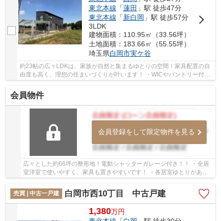
東北本線
「
蓮田
」駅 徒歩47分
東北本線
「
新白岡
」駅 徒歩57分
3LDK
建物面積：110.95㎡（33.56坪）
土地面積：183.66㎡（55.55坪）
埼玉県
白岡市
実ケ谷
約23帖の広々LDKは、家族が自然と集まるゆとりの空間！家具配置の自
由度も高く、理想の住まいづくりが叶います！ ・WICやパントリー付き
の全居室収納可能のため住環境スッキリ♪ ・駐...
会員物件
会員登録をして限定物件を見る
広々とした約66坪の整形地！電動シャッターガレージ付き！！ ・全居
室洋室で使いやすく、家具も置きやすいです！ ・各居室ゆとりがあり
快適♪
白岡市西10丁目 中古戸建
売買 | 中古一戸建
1,380
万
円