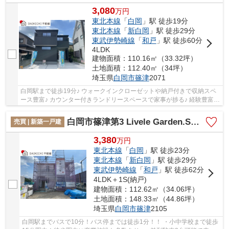
3,080
万
円
東北本線
「
白岡
」駅 徒歩19分
東北本線
「
新白岡
」駅 徒歩29分
東武伊勢崎線
「
和戸
」駅 徒歩60分
4LDK
建物面積：110.16㎡（33.32坪）
土地面積：112.40㎡（34坪）
埼玉県
白岡市
篠津
2071
白岡駅まで徒歩19分♪ ウォークインクローゼットや納戸付きで収納スペ
ース豊富♪ カウンター付きランドリースペースで家事が捗る♪ 経験豊富な
キャリアのあるスタッフが物件資料を現地ま...
白岡市篠津第3 Livele Garden.S 新築戸建 全1棟 1号棟
売買 | 新築一戸建
3,380
万
円
東北本線
「
白岡
」駅 徒歩23分
東北本線
「
新白岡
」駅 徒歩29分
東武伊勢崎線
「
和戸
」駅 徒歩62分
4LDK＋1S(納戸)
建物面積：112.62㎡（34.06坪）
土地面積：148.33㎡（44.86坪）
埼玉県
白岡市
篠津
2105
白岡駅までバスで10分！バス停までは徒歩1分！！ ・小中学校まで徒歩