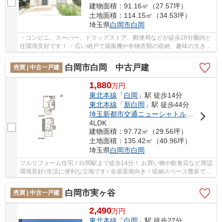
建物面積：91.16㎡（27.57坪）
土地面積：114.15㎡（34.53坪）
埼玉県
白岡市
白岡
・コンビニ、スーパー、ドラッグストア、郵便局などが徒歩10分圏内と
住環境良好です！ ・広い納戸で扇風機や冬物衣類の収納、趣味の大きな
荷物もスッキリと！ ・南向きバルコニーで洗...
白岡市白岡 中古戸建
売買 | 中古一戸建
1,880
万
円
東北本線
「
白岡
」駅 徒歩14分
東北本線
「
新白岡
」駅 徒歩44分
埼玉新都市交通ニューシャトル
「
伊奈中央
4LDK
建物面積：97.72㎡（29.56坪）
土地面積：135.42㎡（40.96坪）
埼玉県
白岡市
白岡
フルリフォーム住宅！白岡駅まで徒歩14分！ お買い物や飲食店など周辺
環境良好♪生活に便利な立地です♪ 全居室南向き！収納スペース豊富でお
部屋がスッキリ♪ 経験豊富なキャリアのある...
白岡市実ヶ谷
売買 | 中古一戸建
2,490
万
円
東北本線
「
白岡
」駅 徒歩27分