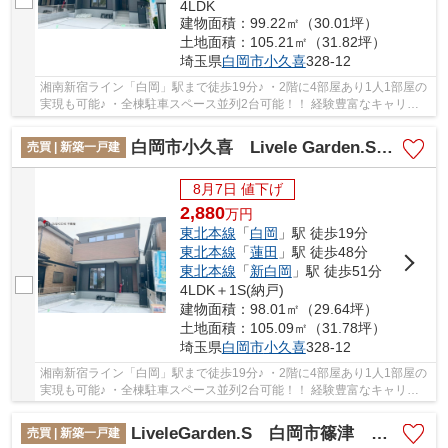
4LDK
建物面積：99.22㎡（30.01坪）
土地面積：105.21㎡（31.82坪）
埼玉県
白岡市
小久喜
328-12
湘南新宿ライン「白岡」駅まで徒歩19分♪ ・2階に4部屋あり1人1部屋の
実現も可能♪ ・全棟駐車スペース並列2台可能！！ 経験豊富なキャリア
のあるスタッフが物件資料を現地までお届け...
白岡市小久喜 Livele Garden.S 新築戸建 全2棟 2号棟
売買 | 新築一戸建
8月7日 値下げ
2,880
万
円
東北本線
「
白岡
」駅 徒歩19分
東北本線
「
蓮田
」駅 徒歩48分
東北本線
「
新白岡
」駅 徒歩51分
4LDK＋1S(納戸)
建物面積：98.01㎡（29.64坪）
土地面積：105.09㎡（31.78坪）
埼玉県
白岡市
小久喜
328-12
湘南新宿ライン「白岡」駅まで徒歩19分♪ ・2階に4部屋あり1人1部屋の
実現も可能♪ ・全棟駐車スペース並列2台可能！！ 経験豊富なキャリア
のあるスタッフが物件資料を現地までお届け...
LiveleGarden.S 白岡市篠津 新築戸建 全1棟 1号棟
売買 | 新築一戸建