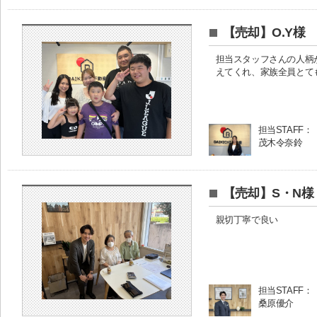
【売却】O.Y様
担当スタッフさんの人柄
えてくれ、家族全員とて
担当STAFF：
茂木令奈鈴
【売却】S・N様
親切丁寧で良い
担当STAFF：
桑原優介