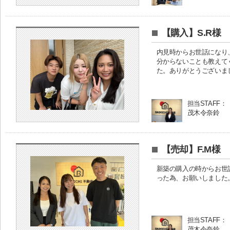
【購入】S.R様
内見時からお世話になり
分からないことも教えて
た。ありがとうございま
担当STAFF：
茂木令奈鈴
【売却】F.M様
新築の購入の時からお世
った為、お願いしました
担当STAFF：
茂木令奈鈴