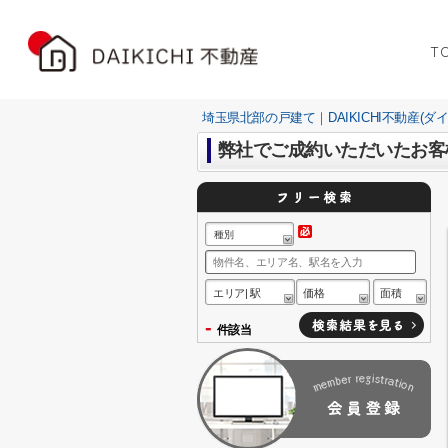
T
埼玉県北部の戸建て｜DAIKICHI不動産(ダ
弊社でご成約いただいたお客
種別
エリア| 駅
価格
面積
-
件該当