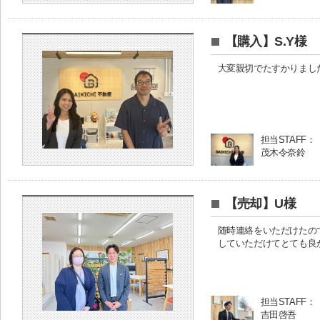
【購入】S.Y様
大変親切でたすかりまし
担当STAFF：
茂木令奈鈴
【売却】U様
随時連絡をいただけたの
していただけてとても良
担当STAFF：
吉田啓吾