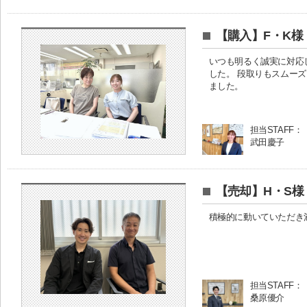
【購入】F・K様
いつも明るく誠実に対応
した。 段取りもスムー
ました。
担当STAFF：
武田慶子
【売却】H・S様
積極的に動いていただき
担当STAFF：
桑原優介