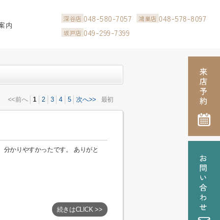
048-580-7057
048-578-8097
深谷店
鴻巣店
案内
049-299-7399
坂戸店
<<前へ
1
2
3
4
5
次へ>>
最初
、分かりやすかったです。 ありがと
続きはCLICK >>