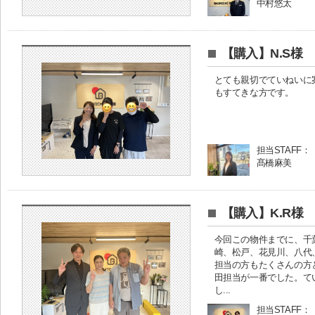
中村悠太
【購入】N.S様
とても親切でていねいに
もすてきな方です。
担当STAFF：
髙橋麻美
【購入】K.R様
今回この物件までに、千
崎、松戸、花見川、八代
担当の方もたくさんの方
田担当が一番でした。て
し...
担当STAFF：