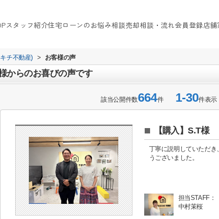
OP
スタッフ紹介
住宅ローンのお悩み相談
売却相談・流れ
会員登録
店舗
イキチ不動産)
>
お客様の声
様からのお喜びの声です
664
1-30
該当公開件数
件
件表示
【購入】S.T様
丁寧に説明していただき
うございました。
担当STAFF：
中村茉桜