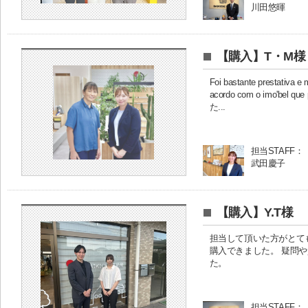
川田悠暉
【購入】T・M様
Foi bastante prestativa e
acordo com o imo'bel 
た...
担当STAFF：
武田慶子
【購入】Y.T様
担当して頂いた方がとて
購入できました。 疑問
た。
担当STAFF：