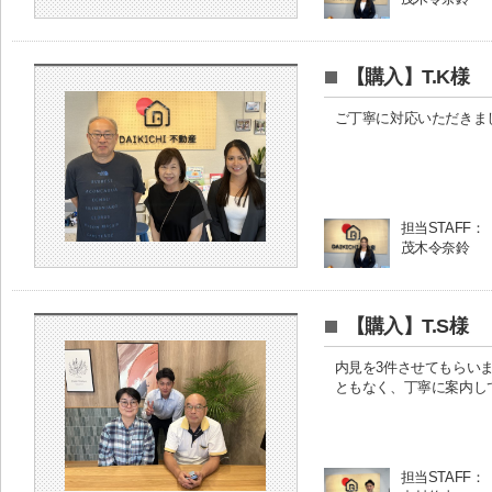
【購入】T.K様
ご丁寧に対応いただきま
担当STAFF：
茂木令奈鈴
【購入】T.S様
内見を3件させてもらい
ともなく、丁寧に案内し
担当STAFF：