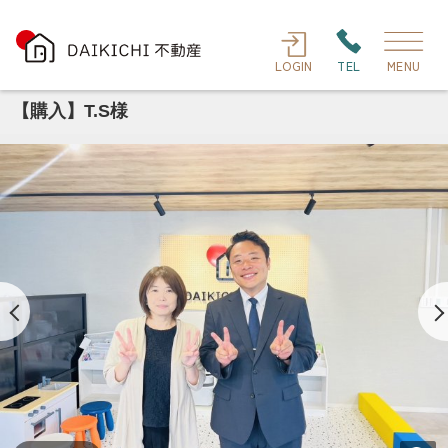
LOGIN
TEL
MENU
【購入】T.S様