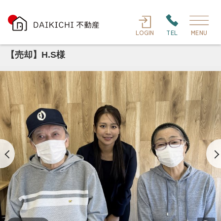
LOGIN
TEL
MENU
【売却】H.S様