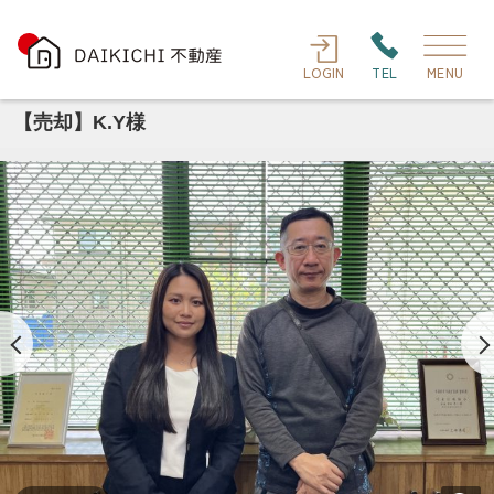
LOGIN
TEL
MENU
【売却】K.Y様