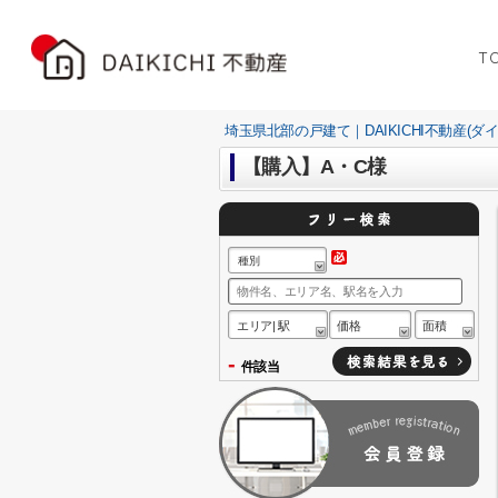
T
埼玉県北部の戸建て｜DAIKICHI不動産(ダ
【購入】A・C様
種別
エリア| 駅
価格
面積
-
件該当