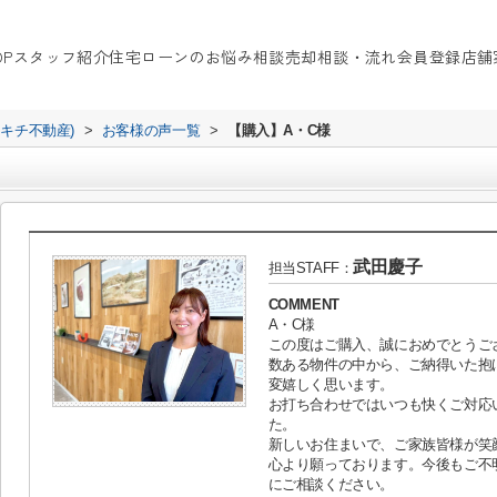
OP
スタッフ紹介
住宅ローンのお悩み相談
売却相談・流れ
会員登録
店舗
イキチ不動産)
>
お客様の声一覧
>
【購入】A・C様
武田慶子
担当STAFF：
COMMENT
A・C様
この度はご購入、誠におめでとうご
数ある物件の中から、ご納得いた抱
変嬉しく思います。
お打ち合わせではいつも快くご対応
た。
新しいお住まいで、ご家族皆様が笑
心より願っております。今後もご不
にご相談ください。