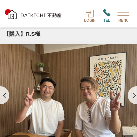
LOGIN
TEL
MENU
【購入】R.S様