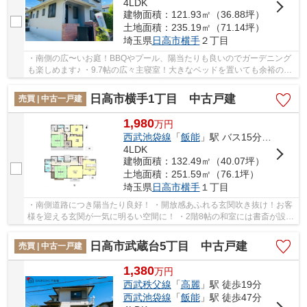
4LDK
建物面積：121.93㎡（36.88坪）
土地面積：235.19㎡（71.14坪）
埼玉県
日高市
横手
２丁目
・南側の広〜いお庭！BBQやプール、陽当たりも良いのでガーデニング
も楽しめます♪ ・9.7帖の広々主寝室！大きなベッドを置いても余裕の広
さ！ ・洗う、干すが1箇所で完結！広いランド...
日高市横手1丁目 中古戸建
売買 | 中古一戸建
1,980
万
円
西武池袋線
「
飯能
」駅 バス15分 「横手2丁目」 停歩1分
4LDK
建物面積：132.49㎡（40.07坪）
土地面積：251.59㎡（76.1坪）
埼玉県
日高市
横手
１丁目
・南側道路につき陽当たり良好！ ・開放感あふれる玄関吹き抜け！お客
様を迎える玄関が一気に明るい空間に！ ・2階8帖の和室には書斎が設け
てあり、在宅ワークや趣味の空間などマルチ...
日高市武蔵台5丁目 中古戸建
売買 | 中古一戸建
1,380
万
円
西武秩父線
「
高麗
」駅 徒歩19分
西武池袋線
「
飯能
」駅 徒歩47分