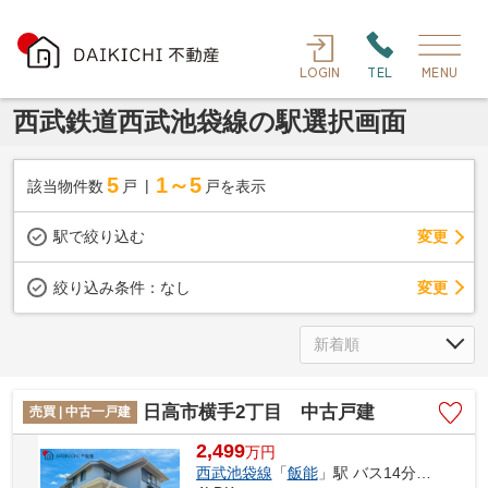
LOGIN
TEL
MENU
西武鉄道西武池袋線の駅選択画面
5
1～5
該当物件数
戸
戸を表示
駅で絞り込む
変更
変更
絞り込み条件：
なし
日高市横手2丁目 中古戸建
売買 | 中古一戸建
2,499
万
円
西武池袋線
「
飯能
」駅 バス14分 「横手2丁目」 停歩5分