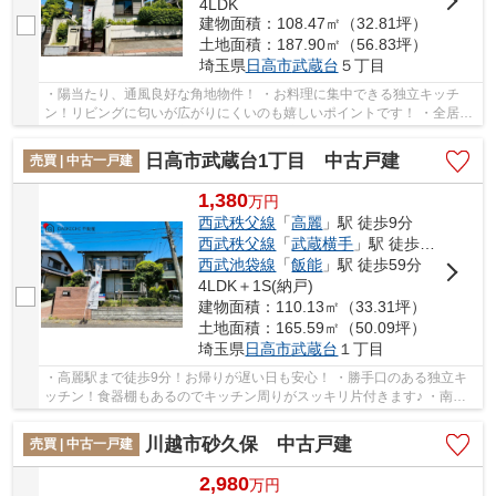
4LDK
建物面積：108.47㎡（32.81坪）
土地面積：187.90㎡（56.83坪）
埼玉県
日高市
武蔵台
５丁目
・陽当たり、通風良好な角地物件！ ・お料理に集中できる独立キッチ
ン！リビングに匂いが広がりにくいのも嬉しいポイントです！ ・全居室
に収納を設けた収納豊富な4LDK♪ 経験豊富なキ...
日高市武蔵台1丁目 中古戸建
売買 | 中古一戸建
1,380
万
円
西武秩父線
「
高麗
」駅 徒歩9分
西武秩父線
「
武蔵横手
」駅 徒歩37分
西武池袋線
「
飯能
」駅 徒歩59分
4LDK＋1S(納戸)
建物面積：110.13㎡（33.31坪）
土地面積：165.59㎡（50.09坪）
埼玉県
日高市
武蔵台
１丁目
・高麗駅まで徒歩9分！お帰りが遅い日も安心！ ・勝手口のある独立キ
ッチン！食器棚もあるのでキッチン周りがスッキリ片付きます♪ ・南道
路につき陽当たり良好！1台分の駐車スペースも...
川越市砂久保 中古戸建
売買 | 中古一戸建
2,980
万
円