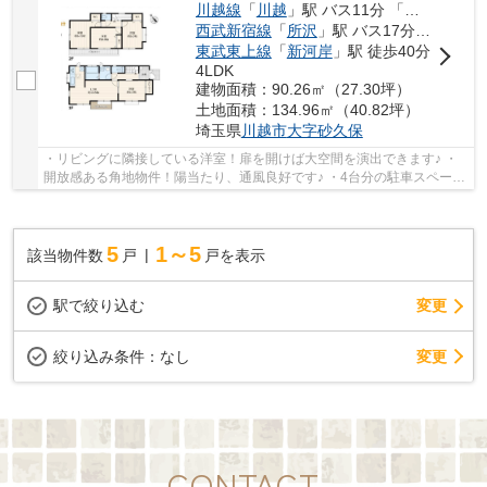
川越線
「
川越
」駅 バス11分 「中福」 停歩10分
西武新宿線
「
所沢
」駅 バス17分 「中福」 停歩10分
東武東上線
「
新河岸
」駅 徒歩40分
4LDK
建物面積：90.26㎡（27.30坪）
土地面積：134.96㎡（40.82坪）
埼玉県
川越市
大字砂久保
・リビングに隣接している洋室！扉を開けば大空間を演出できます♪ ・
開放感ある角地物件！陽当たり、通風良好です♪ ・4台分の駐車スペー
ス！(車種制限あり)急な来客も安心！！ 経験豊...
5
1～5
該当物件数
戸
戸を表示
駅で絞り込む
変更
変更
絞り込み条件：
なし
CONTACT