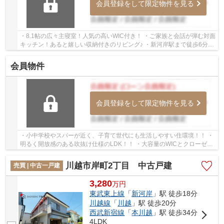
会員登録をして限定物件を見る
・8.1帖の広々主寝室！人気の高いWIC付き！ ・ご家族と会話が弾む対面
キッチン！あると嬉しい収納付きのリビング♪ ・新河岸駅まで徒歩6分の
好立地！通勤、通学にも便利です♪ 経験豊富...
会員物件
会員登録をして限定物件を見る
・小中学校やスパーが近く、子育て世代にも生活しやすい住環境！！ ・
明るく開放感のある吹抜け仕様のLDK！！ ・大容量のWICとクローゼッ
トがついた主寝室！！ 「今から見たい」大歓...
川越市岸町2丁目 中古戸建
売買 | 中古一戸建
3,280
万
円
東武東上線
「
新河岸
」駅 徒歩18分
川越線
「
川越
」駅 徒歩20分
西武新宿線
「
本川越
」駅 徒歩34分
4LDK