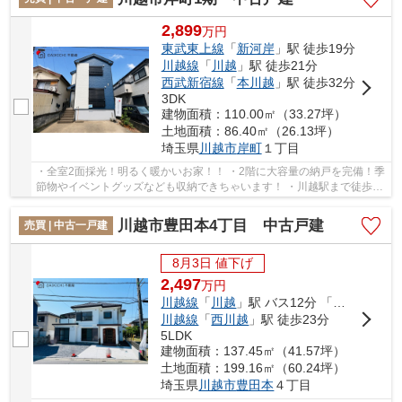
2,899
万
円
東武東上線
「
新河岸
」駅 徒歩19分
川越線
「
川越
」駅 徒歩21分
西武新宿線
「
本川越
」駅 徒歩32分
3DK
建物面積：110.00㎡（33.27坪）
土地面積：86.40㎡（26.13坪）
埼玉県
川越市
岸町
１丁目
・全室2面採光！明るく暖かいお家！！ ・2階に大容量の納戸を完備！季
節物やイベントグッズなども収納できちゃいます！ ・川越駅まで徒歩19
分と駅までのアクセスも良好です♪ 「今から...
川越市豊田本4丁目 中古戸建
売買 | 中古一戸建
8月3日 値下げ
2,497
万
円
川越線
「
川越
」駅 バス12分 「尚美学園大学」 停歩9分
川越線
「
西川越
」駅 徒歩23分
5LDK
建物面積：137.45㎡（41.57坪）
土地面積：199.16㎡（60.24坪）
埼玉県
川越市
豊田本
４丁目