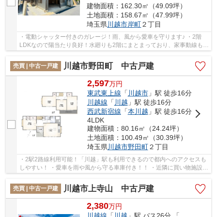
建物面積：162.30㎡（49.09坪）
土地面積：158.67㎡（47.99坪）
埼玉県
川越市
岸町
２丁目
・電動シャッター付きのガレージ！雨、風から愛車を守ります♪ ・2階
LDKなので陽当たり良好！水廻りも2階にまとまっており、家事動線もス
ムーズ♪ ・ご家族共有で使える大容量のWIC付き...
川越市野田町 中古戸建
売買 | 中古一戸建
2,597
万
円
東武東上線
「
川越市
」駅 徒歩16分
川越線
「
川越
」駅 徒歩16分
西武新宿線
「
本川越
」駅 徒歩16分
4LDK
建物面積：80.16㎡（24.24坪）
土地面積：100.49㎡（30.39坪）
埼玉県
川越市
野田町
２丁目
・2駅2路線利用可能！「川越」駅も利用できるので都内へのアクセスも
しやすい！ ・愛車を雨や風から守る車庫付き！！ ・近隣に買い物施設多
数！！お車をお持ちでない方も生活しやすい...
川越市上寺山 中古戸建
売買 | 中古一戸建
2,380
万
円
川越線
「
川越
」駅 バス26分 「平塚橋東詰」 停歩12分