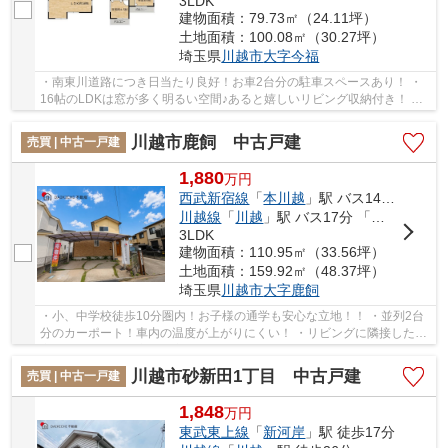
3LDK
建物面積：79.73㎡（24.11坪）
土地面積：100.08㎡（30.27坪）
埼玉県
川越市
大字今福
・南東川道路につき日当たり良好！お車2台分の駐車スペースあり！ ・
16帖のLDKは窓が多く明るい空間♪あると嬉しいリビング収納付き！ ・
徒歩圏内に買い物施設多数あり！急な買い出しに...
川越市鹿飼 中古戸建
売買 | 中古一戸建
1,880
万
円
西武新宿線
「
本川越
」駅 バス14分 「鴨田」 停歩26分
川越線
「
川越
」駅 バス17分 「鴨田」 停歩26分
3LDK
建物面積：110.95㎡（33.56坪）
土地面積：159.92㎡（48.37坪）
埼玉県
川越市
大字鹿飼
・小、中学校徒歩10分圏内！お子様の通学も安心な立地！！ ・並列2台
分のカーポート！車内の温度が上がりにくい！ ・リビングに隣接した和
室は掘りごたつを完備！家族団欒の時間をさら...
川越市砂新田1丁目 中古戸建
売買 | 中古一戸建
1,848
万
円
東武東上線
「
新河岸
」駅 徒歩17分