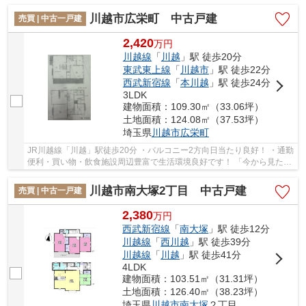
げて14帖のの広い寝室へ変更可能！ 「今から...
川越市広栄町 中古戸建
売買 | 中古一戸建
2,420
万
円
川越線
「
川越
」駅 徒歩20分
東武東上線
「
川越市
」駅 徒歩22分
西武新宿線
「
本川越
」駅 徒歩24分
3LDK
建物面積：109.30㎡（33.06坪）
土地面積：124.08㎡（37.53坪）
埼玉県
川越市
広栄町
JR川越線「川越」駅徒歩20分 ・バルコニー2方向日当たり良好！ ・通勤
便利・買い物・飲食施設周辺豊富で生活環境良好です！ 「今から見た
い」大歓迎です。いつでもお気軽にお声がけ...
川越市南大塚2丁目 中古戸建
売買 | 中古一戸建
2,380
万
円
西武新宿線
「
南大塚
」駅 徒歩12分
川越線
「
西川越
」駅 徒歩39分
川越線
「
川越
」駅 徒歩41分
4LDK
建物面積：103.51㎡（31.31坪）
土地面積：126.40㎡（38.23坪）
埼玉県
川越市
南大塚
２丁目