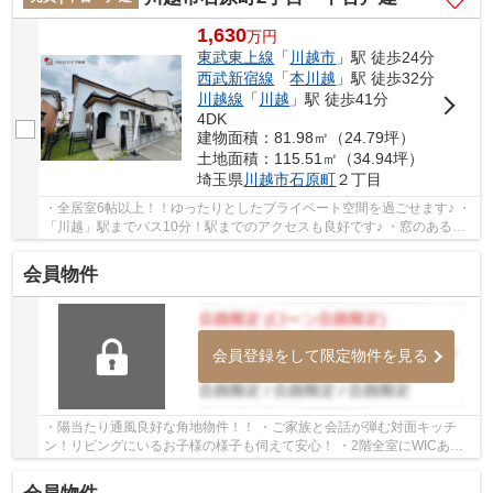
1,630
万
円
東武東上線
「
川越市
」駅 徒歩24分
西武新宿線
「
本川越
」駅 徒歩32分
川越線
「
川越
」駅 徒歩41分
4DK
建物面積：81.98㎡（24.79坪）
土地面積：115.51㎡（34.94坪）
埼玉県
川越市
石原町
２丁目
・全居室6帖以上！！ゆったりとしたプライベート空間を過ごせます♪ ・
「川越」駅までバス10分！駅までのアクセスも良好です♪ ・窓のある明
るいキッチン！家事をサポートしてくれる食洗...
会員物件
会員登録をして限定物件を見る
・陽当たり通風良好な角地物件！！ ・ご家族と会話が弾む対面キッチ
ン！リビングにいるお子様の様子も伺えて安心！ ・2階全室にWICあ
り！！ 経験豊富なキャリアのあるスタッフが物件...