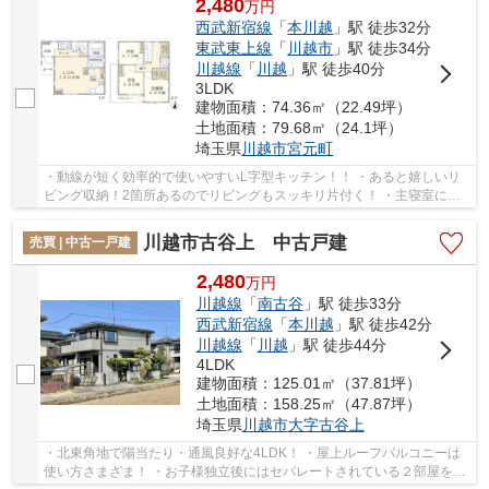
2,480
万
円
西武新宿線
「
本川越
」駅 徒歩32分
東武東上線
「
川越市
」駅 徒歩34分
川越線
「
川越
」駅 徒歩40分
3LDK
建物面積：74.36㎡（22.49坪）
土地面積：79.68㎡（24.1坪）
埼玉県
川越市
宮元町
・動線が短く効率的で使いやすいL字型キッチン！！ ・あると嬉しいリ
ビング収納！2箇所あるのでリビングもスッキリ片付く！ ・主寝室には
大容量のWIC！お気に入りのお洋服もたっぷり収...
川越市古谷上 中古戸建
売買 | 中古一戸建
2,480
万
円
川越線
「
南古谷
」駅 徒歩33分
西武新宿線
「
本川越
」駅 徒歩42分
川越線
「
川越
」駅 徒歩44分
4LDK
建物面積：125.01㎡（37.81坪）
土地面積：158.25㎡（47.87坪）
埼玉県
川越市
大字古谷上
・北東角地で陽当たり・通風良好な4LDK！ ・屋上ルーフバルコニーは
使い方さまざま！ ・お子様独立後にはセパレートされている２部屋を繋