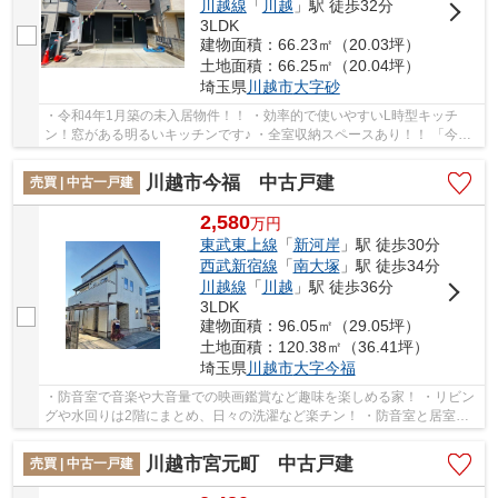
川越線
「
川越
」駅 徒歩32分
3LDK
建物面積：66.23㎡（20.03坪）
土地面積：66.25㎡（20.04坪）
埼玉県
川越市
大字砂
・令和4年1月築の未入居物件！！ ・効率的で使いやすいL時型キッチ
ン！窓がある明るいキッチンです♪ ・全室収納スペースあり！！ 「今か
ら見たい」大歓迎です。いつでもお気軽にお声...
川越市今福 中古戸建
売買 | 中古一戸建
2,580
万
円
東武東上線
「
新河岸
」駅 徒歩30分
西武新宿線
「
南大塚
」駅 徒歩34分
川越線
「
川越
」駅 徒歩36分
3LDK
建物面積：96.05㎡（29.05坪）
土地面積：120.38㎡（36.41坪）
埼玉県
川越市
大字今福
・防音室で音楽や大音量での映画鑑賞など趣味を楽しめる家！ ・リビン
グや水回りは2階にまとめ、日々の洗濯など楽チン！ ・防音室と居室は
防音壁以外にもWICなどで物理的にも離れてい...
川越市宮元町 中古戸建
売買 | 中古一戸建