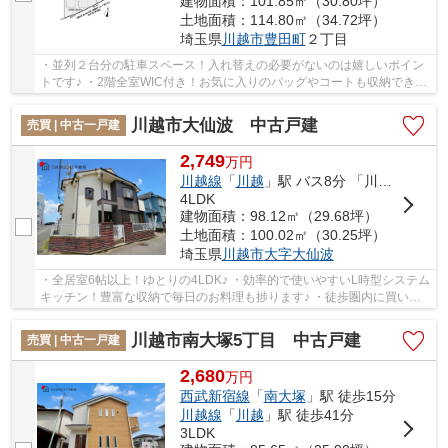
建物面積：101.85㎡（30.80坪）
土地面積：114.80㎡（34.72坪）
埼玉県
川越市
豊田町
２丁目
・並列２台分の駐車スペース！入れ替えの必要がないのは嬉しいポイン
トです♪ ・2階全室WIC付き！お気に入りのバッグやコートも収納できち
ゃいます♪ ・小さなお子様のお世話に大活躍な...
川越市大仙波 中古戸建
売買 | 中古一戸建
2,749
万
円
川越線
「
川越
」駅 バス8分 「川越警察署入口」 停歩7分
4LDK
建物面積：98.12㎡（29.68坪）
土地面積：100.02㎡（30.25坪）
埼玉県
川越市
大字大仙波
・全居室6帖以上！ゆとりの4LDK♪ ・効率的で使いやすいL時型システム
キッチン！豊富な収納で毎日のお料理も捗ります♪ ・徒歩圏内に買い物
施設多数！日々のお買い物も便利な立地！ 経...
川越市南大塚5丁目 中古戸建
売買 | 中古一戸建
2,680
万
円
西武新宿線
「
南大塚
」駅 徒歩15分
川越線
「
川越
」駅 徒歩41分
3LDK