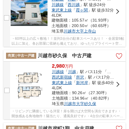
川越線
「
西川越
」駅 徒歩24分
東武東上線
「
霞ヶ関
」駅 徒歩32分
4LDK
建物面積：105.57㎡（31.93坪）
土地面積：200.50㎡（60.65坪）
埼玉県
川越市
大字上寺山
・60坪以上の広々敷地！！並列3台分の駐車スペースあり！ ・全居室6帖
以上に加え、各お部屋に収納も備えており、ゆったりプライベート空間
を満喫できます♪ ・お家でアウトドアが楽しめ...
川越市砂久保 中古戸建
売買 | 中古一戸建
2,980
万
円
川越線
「
川越
」駅 バス11分 「中福」 停歩10分
西武新宿線
「
所沢
」駅 バス17分 「中福」 停歩10分
東武東上線
「
新河岸
」駅 徒歩40分
4LDK
建物面積：90.26㎡（27.30坪）
土地面積：134.96㎡（40.82坪）
埼玉県
川越市
大字砂久保
・リビングに隣接している洋室！扉を開けば大空間を演出できます♪ ・
開放感ある角地物件！陽当たり、通風良好です♪ ・4台分の駐車スペー
ス！(車種制限あり)急な来客も安心！！ 経験豊...
川越市岸町1期 中古戸建
売買 | 中古一戸建