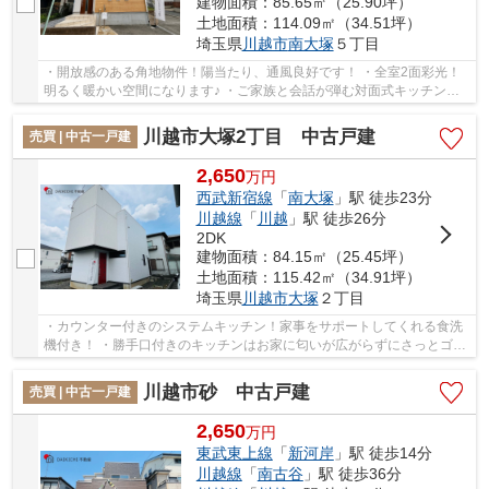
建物面積：85.65㎡（25.90坪）
土地面積：114.09㎡（34.51坪）
埼玉県
川越市
南大塚
５丁目
・開放感のある角地物件！陽当たり、通風良好です！ ・全室2面彩光！
明るく暖かい空間になります♪ ・ご家族と会話が弾む対面式キッチン！
お手入れしやすいIHクッキングヒーターです！ ...
川越市大塚2丁目 中古戸建
売買 | 中古一戸建
2,650
万
円
西武新宿線
「
南大塚
」駅 徒歩23分
川越線
「
川越
」駅 徒歩26分
2DK
建物面積：84.15㎡（25.45坪）
土地面積：115.42㎡（34.91坪）
埼玉県
川越市
大塚
２丁目
・カウンター付きのシステムキッチン！家事をサポートしてくれる食洗
機付き！ ・勝手口付きのキッチンはお家に匂いが広がらずにさっとゴミ
出しができます！ ・スーパーまで徒歩5分！急...
川越市砂 中古戸建
売買 | 中古一戸建
2,650
万
円
東武東上線
「
新河岸
」駅 徒歩14分
川越線
「
南古谷
」駅 徒歩36分