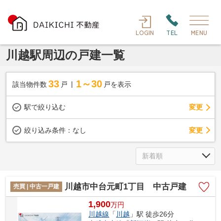
LOGIN
TEL
MENU
川越駅周辺の戸建一覧
33
1～30
該当物件数
戸
戸を表示
駅で絞り込む
変更
変更
絞り込み条件：
なし
川越市中台元町1丁目 中古戸建
売買 | 中古一戸建
1,900
万
円
川越線
「
川越
」駅 徒歩26分