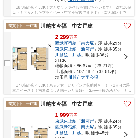
・18.5帖の広々LDK！大きなソファやTVも置けちゃいます♪ ・2階は6帖
以上！広々としたプライベート空間を実現できます♪ ・南大塚駅まで徒
歩12分！高速道路入り口も近くお車でのアクセス...
川越市今福 中古戸建
売買 | 中古一戸建
2,299
万
円
西武新宿線
「
南大塚
」駅 徒歩29分
東武東上線
「
新河岸
」駅 徒歩35分
川越線
「
川越
」駅 徒歩38分
3LDK
建物面積：86.67㎡（26.21坪）
土地面積：107.48㎡（32.51坪）
埼玉県
川越市
大字今福
・17.6帖の広々LDK！あると嬉しいリビング収納付き！！ ・2台分の駐
車スペース！！南道路につき陽当たり良好♪ ・2awy仕様の洗面室！キッ
チンからも出入りができスムーズな動線で家事効...
川越市今福 中古戸建
売買 | 中古一戸建
1,999
万
円
東武東上線
「
新河岸
」駅 徒歩24分
西武新宿線
「
南大塚
」駅 徒歩35分
川越線
「
川越
」駅 徒歩45分