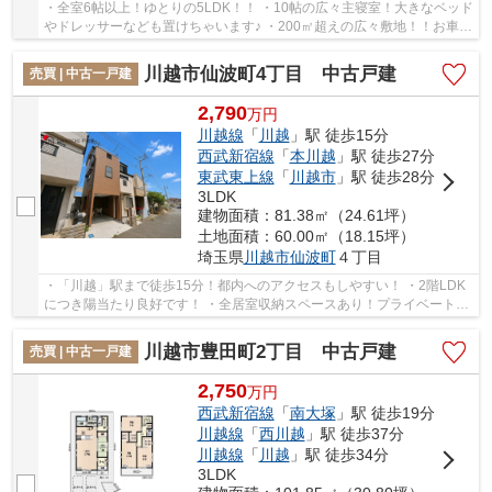
・全室6帖以上！ゆとりの5LDK！！ ・10帖の広々主寝室！大きなベッド
やドレッサーなども置けちゃいます♪ ・200㎡超えの広々敷地！！お車5
台分の駐車スペースがございます♪ 経験豊富な...
川越市仙波町4丁目 中古戸建
売買 | 中古一戸建
2,790
万
円
川越線
「
川越
」駅 徒歩15分
西武新宿線
「
本川越
」駅 徒歩27分
東武東上線
「
川越市
」駅 徒歩28分
3LDK
建物面積：81.38㎡（24.61坪）
土地面積：60.00㎡（18.15坪）
埼玉県
川越市
仙波町
４丁目
・「川越」駅まで徒歩15分！都内へのアクセスもしやすい！ ・2階LDK
につき陽当たり良好です！ ・全居室収納スペースあり！プライベート空
間もゆったりくつろげます♪ 経験豊富なキャリ...
川越市豊田町2丁目 中古戸建
売買 | 中古一戸建
2,750
万
円
西武新宿線
「
南大塚
」駅 徒歩19分
川越線
「
西川越
」駅 徒歩37分
川越線
「
川越
」駅 徒歩34分
3LDK