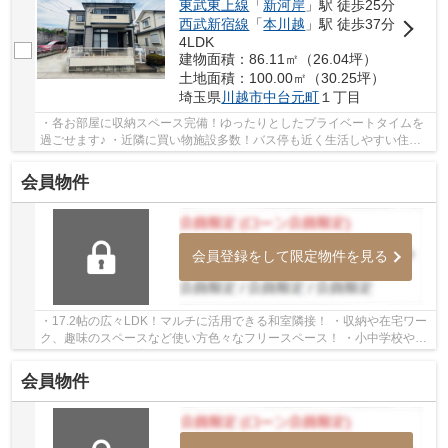
東武東上線
「
新河岸
」駅 徒歩25分
西武新宿線
「
本川越
」駅 徒歩37分
4LDK
建物面積：86.11㎡（26.04坪）
土地面積：100.00㎡（30.25坪）
埼玉県
川越市
中台元町
１丁目
・各お部屋に収納スペース完備！ゆったりとしたプライベートタイムを
過ごせます♪ ・近隣に買い物施設多数！バス停も近く生活しやすい住環
境♪ ・2way仕様の1階和室！来客時の動線もスム...
会員物件
会員登録をして限定物件を見る
・17.2帖の広々LDK！マルチに活用できる和室隣接！ ・収納や在宅ワー
ク、趣味のスペースなど使い方色々なフリースペース！ ・小中学校やス
ーパーが近く、子育て世代にも生活しやすい立...
会員物件