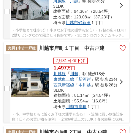
川越線
「
川越
」駅 徒歩26分
3LDK
建物面積：94.36㎡（28.54坪）
土地面積：123.08㎡（37.23坪）
埼玉県
川越市
砂新田
１丁目
・小学校まで徒歩3分！小さなお子様の通学も安心♪ ・17帖の広々LDK！
2階リビングなので陽当たり良好です♪ ・3口コンロのシステムキッチ
ン！毎日のお料理も捗ります♪ 経験豊富なキャリ...
川越市岸町１丁目 中古戸建
売買 | 中古一戸建
7月31日 値下げ
1,497
万
円
川越線
「
川越
」駅 徒歩18分
東武東上線
「
新河岸
」駅 徒歩23分
西武新宿線
「
本川越
」駅 徒歩28分
3LDK
建物面積：81.14㎡（24.54坪）
土地面積：55.54㎡（16.8坪）
埼玉県
川越市
岸町
１丁目
・小、中学校ともに近くお子様の通学も安心！ ・近隣に買い物施設多
数！日々のお買い物も便利♪ ・全室6帖以上の3LDK！各お部屋に収納が
ついており住空間もスッキリ片付きます♪ 経験豊...
川越市石原町2丁目 中古戸建
売買 | 中古一戸建