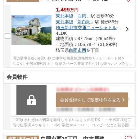
1,499
万
円
東北本線
「
白岡
」駅 徒歩30分
東北本線
「
新白岡
」駅 徒歩36分
埼玉新都市交通ニューシャトル
「
伊奈中央
4LDK
建物面積：87.75㎡（26.54坪）
土地面積：105.78㎡（31.99坪）
埼玉県
白岡市
西
９丁目
周辺環境良好♪お買い物に便利な商業施設多数あり♪ カーポート付き
4LDK！全居室6帖以上！ 収納スペース豊富で片付けも楽々♪ いつでもお
気軽にお声がけください♪ 駅からの送迎が必要な...
会員物件
会員登録をして限定物件を見る
ご家族それぞれの個室を確保しやすいゆとりの6LDK！ ・全居室収納可
能で住環境スッキリ！ ・小中学校やスーパー、コンビニなどが徒歩圏内
で生活便利♪ いつでもお気軽にお声がけくだ...
白岡市西10丁目 中古戸建
売買 | 中古一戸建