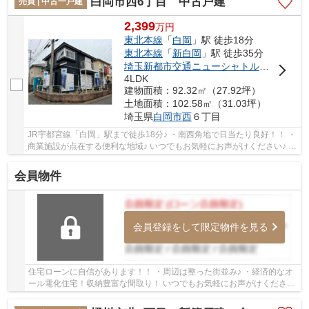
白岡市西6丁目 中古戸建
売買 | 中古一戸建
2,399
万
円
東北本線
「
白岡
」駅 徒歩18分
東北本線
「
新白岡
」駅 徒歩35分
埼玉新都市交通ニューシャトル
「
伊奈中央
4LDK
建物面積：92.32㎡（27.92坪）
土地面積：102.58㎡（31.03坪）
埼玉県
白岡市
西
６丁目
JR宇都宮線「白岡」駅まで徒歩18分♪ ・南西角地で日当たり良好！！ ・
商業施設が点在する便利な地域♪ いつでもお気軽にお声がけください♪ 駅
からの送迎が必要なお客様は駅までお迎え...
会員物件
会員登録をして限定物件を見る
住宅ローンに自信があります！！ ・周辺は整った街並み♪ ・経済的なオ
ール電化住宅！収納豊富な間取り！ いつでもお気軽にお声がけください
♪ 駅からの送迎が必要なお客様は駅までお...