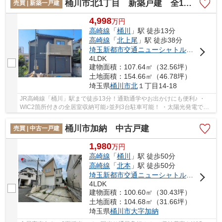
桶川市北1丁目 新築戸建 全1棟 1号棟
売買 | 新築一戸建
4,998
万
円
高崎線
「
桶川
」駅 徒歩13分
高崎線
「
北上尾
」駅 徒歩38分
埼玉新都市交通ニューシャトル
「
内宿
」駅
4LDK
建物面積：107.64㎡（32.56坪）
土地面積：154.66㎡（46.78坪）
埼玉県
桶川市
北
１丁目14-18
JR高崎線「桶川」駅まで徒歩13分！通勤通学やお出かけにも便利♪ ・
WIC2箇所付きの全居室収納可能♪並列3台駐車可能！ ・太陽光発電で地
球にも家計にもやさしい選択♪ 「今から見たい」...
桶川市加納 中古戸建
売買 | 中古一戸建
1,980
万
円
高崎線
「
桶川
」駅 徒歩50分
高崎線
「
北本
」駅 徒歩50分
埼玉新都市交通ニューシャトル
「
内宿
」駅
4LDK
建物面積：100.60㎡（30.43坪）
土地面積：104.68㎡（31.66坪）
埼玉県
桶川市
大字加納