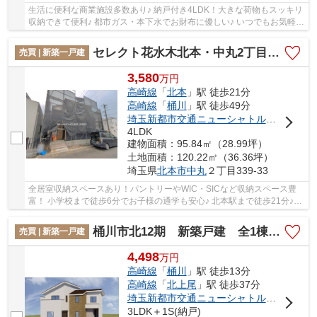
生活に便利な商業施設多数あり♪ 納戸付き4LDK！大きな荷物もスッキリ
収納できて便利♪ 都市ガス・本下水でお財布に優しい♪ いつでもお気軽に
お声がけください♪ 駅からの送迎が必要な...
セレクト花水木北本・中丸2丁目 新築戸建 全1棟 A号棟
売買 | 新築一戸建
3,580
万
円
高崎線
「
北本
」駅 徒歩21分
高崎線
「
桶川
」駅 徒歩49分
埼玉新都市交通ニューシャトル
「
内宿
」駅
4LDK
建物面積：95.84㎡（28.99坪）
土地面積：120.22㎡（36.36坪）
埼玉県
北本市
中丸
２丁目339-33
全居室収納スペースあり！パントリーやWIC・SICなど収納スペース豊
富！ 小学校まで徒歩6分でお子様の通学も安心♪ 北本駅まで徒歩21分♪お
買い物に便利な商業施設多数あり♪ 「今から見...
桶川市北12期 新築戸建 全1棟 1号棟
売買 | 新築一戸建
4,498
万
円
高崎線
「
桶川
」駅 徒歩13分
高崎線
「
北上尾
」駅 徒歩37分
埼玉新都市交通ニューシャトル
「
内宿
」駅
3LDK＋1S(納戸)