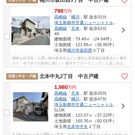
桶川市坂田西3丁目 中古戸建
売買 | 中古一戸建
798
万
円
高崎線
「
桶川
」駅 徒歩31分
埼玉新都市交通ニューシャトル
「
内宿
」駅
高崎線
「
北本
」駅 徒歩52分
4K
建物面積：79.49㎡（24.04坪）
土地面積：121.85㎡（36.85坪）
埼玉県
桶川市
坂田西
３丁目
閑静な住宅街！お買い物や飲食店などに便利な商業施設多数あり♪ 都市
ガス・本下水でお財布に優しい♪ 庭付きでガーデニングにも楽しめます♪
いつでもお気軽にお声がけください♪ 駅から...
北本中丸2丁目 中古戸建
売買 | 中古一戸建
1,980
万
円
高崎線
「
北本
」駅 徒歩20分
高崎線
「
桶川
」駅 徒歩47分
埼玉新都市交通ニューシャトル
「
内宿
」駅
5LDK
建物面積：123.07㎡（37.22坪）
土地面積：165.35㎡（50.01坪）
埼玉県
北本市
中丸
２丁目
5LDKのゆとりある間取り♪ 駐車しやすい前面道路でカーポート付き♪ お