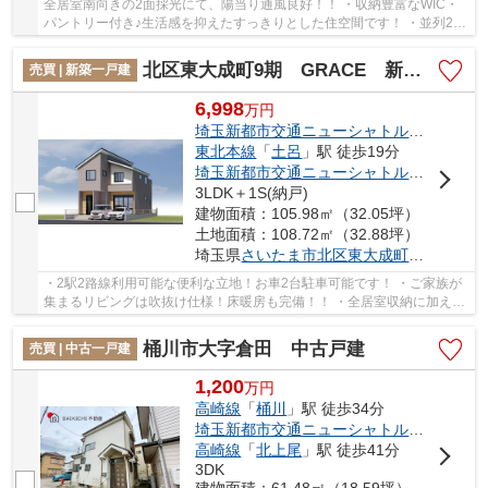
全居室南向きの2面採光にて、陽当り通風良好！！ ・収納豊富なWIC・
パントリー付き♪生活感を抑えたすっきりとした住空間です！ ・並列2台
駐車可能♪毎日のお車の出し入れもスムーズ！...
北区東大成町9期 GRACE 新築戸建 全1棟 1号棟
売買 | 新築一戸建
6,998
万
円
埼玉新都市交通ニューシャトル
「
鉄道博物
東北本線
「
土呂
」駅 徒歩19分
埼玉新都市交通ニューシャトル
「
加茂宮
」
3LDK＋1S(納戸)
建物面積：105.98㎡（32.05坪）
土地面積：108.72㎡（32.88坪）
埼玉県
さいたま市北区
東大成町
２丁目
・2駅2路線利用可能な便利な立地！お車2台駐車可能です！ ・ご家族が
集まるリビングは吹抜け仕様！床暖房も完備！！ ・全居室収納に加え、
パントリー・納戸・ホール収納など収納豊富な...
桶川市大字倉田 中古戸建
売買 | 中古一戸建
1,200
万
円
高崎線
「
桶川
」駅 徒歩34分
埼玉新都市交通ニューシャトル
「
内宿
」駅
高崎線
「
北上尾
」駅 徒歩41分
3DK