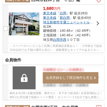
1,680
万
円
東北本線
「
白岡
」駅 徒歩28分
東北本線
「
新白岡
」駅 徒歩40分
埼玉新都市交通ニューシャトル
「
伊奈中央
4LDK
建物面積：140.48㎡（42.49坪）
土地面積：140.48㎡（42.49坪）
埼玉県
白岡市
西
１０丁目
・スーパーやコンビニなど近隣に商業施設多数あり！ ・小学校まで徒歩
10分以内でお子様の通学も安心♪ ・ 経験豊富なキャリアのあるスタッフ
が物件資料を現地までお届け致します。お子...
会員物件
会員登録をして限定物件を見る
南向き4LDK♪太陽光搭載、都市ガス・本下水で経済的♪ 全居室6帖以上！
WIC2か所完備で収納スペース豊富！ カースペース3台分で急な来客にも
便利です♪ いつでもお気軽にお声がけください...