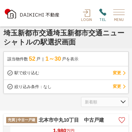
LOGIN
TEL
MENU
埼玉新都市交通埼玉新都市交通ニュー
シャトルの駅選択画面
52
1～30
該当物件数
戸
戸を表示
駅で絞り込む
変更
変更
絞り込み条件：
なし
北本市中丸10丁目 中古戸建
売買 | 中古一戸建
1,980
万
円