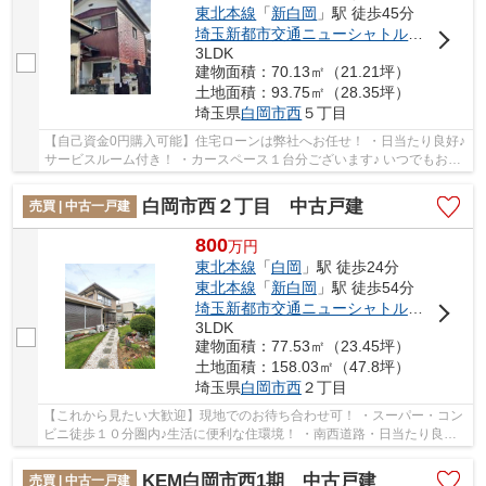
東北本線
「
新白岡
」駅 徒歩45分
埼玉新都市交通ニューシャトル
「
伊奈中央
3LDK
建物面積：70.13㎡（21.21坪）
土地面積：93.75㎡（28.35坪）
埼玉県
白岡市
西
５丁目
【自己資金0円購入可能】住宅ローンは弊社へお任せ！ ・日当たり良好♪
サービスルーム付き！ ・カースペース１台分ございます♪ いつでもお気
軽にお声がけください♪ 駅からの送迎が...
白岡市西２丁目 中古戸建
売買 | 中古一戸建
800
万
円
東北本線
「
白岡
」駅 徒歩24分
東北本線
「
新白岡
」駅 徒歩54分
埼玉新都市交通ニューシャトル
「
伊奈中央
3LDK
建物面積：77.53㎡（23.45坪）
土地面積：158.03㎡（47.8坪）
埼玉県
白岡市
西
２丁目
【これから見たい大歓迎】現地でのお待ち合わせ可！ ・スーパー・コン
ビニ徒歩１０分圏内♪生活に便利な住環境！ ・南西道路・日当たり良
好！ ※建物傾きあり いつでもお気軽にお声が...
KEM白岡市西1期 中古戸建
売買 | 中古一戸建