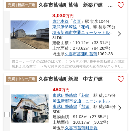
久喜市菖蒲町菖蒲 新築戸建 全1棟 1号棟
売買 | 新築一戸建
3,030
万
円
東北本線
「
久喜
」駅 徒歩104分
東武伊勢崎線
「
花崎
」駅 徒歩75分
埼玉新都市交通ニューシャトル
「
内宿
」駅
3LDK
建物面積：110.12㎡（33.31坪）
土地面積：278.62㎡（84.28坪）
埼玉県
久喜市
菖蒲町菖蒲
1062-38
畳コーナー付きの22帖のLDKで、くつろぎと使い勝手を兼ね備えた開放
感あふれる空間！ ・WIC付きの全居室収納可能のため荷物がスッキリ納
まる！！ ・スーパー、コンビニなどの商業施設...
久喜市菖蒲町新堀 中古戸建
売買 | 中古一戸建
480
万
円
東武伊勢崎線
「
花崎
」駅 徒歩79分
埼玉新都市交通ニューシャトル
「
内宿
」駅
東武伊勢崎線
「
加須
」駅 徒歩95分
5DK
建物面積：91.08㎡（27.55坪）
土地面積：100.17㎡（30.3坪）
埼玉県
久喜市
菖蒲町新堀