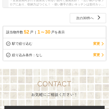
・全居室南向きの２面採光で明るい室内で通風良好！ ・広い納戸が各フ
ロアにあり、収納力ばつぐん！ ・使い勝手の良いキッチンは造付カップ
ボードあり！ いつでもお気軽にお声がけく...
次の30件へ
52
1～30
該当物件数
戸
戸を表示
駅で絞り込む
変更
変更
絞り込み条件：
なし
CONTACT
お気軽にご相談ください！