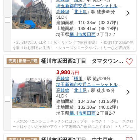
埼玉新都市交通ニューシャトル
「
内宿
」駅
高崎線
「
北上尾
」駅 徒歩49分
3LDK
建物面積：110.33㎡（33.37坪）
土地面積：149.41㎡（45.19坪）
埼玉県
桶川市
坂田西
２丁目2-7
・25.8帖の広いLDK！！広々リビングで家族団欒！ ・吹抜けで太陽の光
を取り込む明るい生活！ ・シューズクロークやパントリーなど収納充
実！ いつでもお気軽にお声がけください♪ 駅...
桶川市坂田西2丁目 タマタウン 新築戸建 全3棟 1号棟
売買 | 新築一戸建
3,980
万
円
高崎線
「
桶川
」駅 徒歩28分
埼玉新都市交通ニューシャトル
「
内宿
」駅
高崎線
「
北上尾
」駅 徒歩49分
4LDK
建物面積：104.33㎡（31.55坪）
土地面積：132.30㎡（40.02坪）
埼玉県
桶川市
坂田西
２丁目2-7
・人気のペニンシュラキッチンにはカップボードつき！ ・シューズクロ
ークは小さいお子様やアウトドア趣味のご家庭におすすめ！ ・リビング
階段で自然と家族が集まる動線！ いつでも...