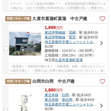
スーパー、コンビニ徒歩10分圏内！！ ・全居室収納可能で荷物がスッキ
リ納まる♪ ・ゆとりの間取り5DKの住まい♪お部屋数が多くご家族それぞ
れの空間を確保！ いつでもお気軽にお声が...
久喜市菖蒲町菖蒲 中古戸建
売買 | 中古一戸建
1,899
万
円
東武伊勢崎線
「
花崎
」駅 徒歩81分
東武伊勢崎線
「
鷲宮
」駅 徒歩92分
埼玉新都市交通ニューシャトル
「
内宿
」駅
4LDK
建物面積：114.07㎡（34.50坪）
土地面積：208.19㎡（62.97坪）
埼玉県
久喜市
菖蒲町菖蒲
・駐車楽々！並列3台可能です！ ・外観塗装、内装・水回りもリフォー
ム後引き渡し！ ・玄関そばに共用で使える便利なクローゼット！！ 経験
豊富なキャリアのあるスタッフが物件資料を...
白岡市白岡 中古戸建
売買 | 中古一戸建
1,880
万
円
東北本線
「
白岡
」駅 徒歩14分
東北本線
「
新白岡
」駅 徒歩44分
埼玉新都市交通ニューシャトル
「
伊奈中央
4LDK