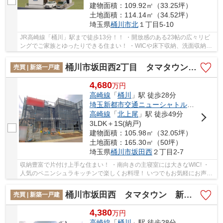
建物面積：109.92㎡（33.25坪）
土地面積：114.14㎡（34.52坪）
埼玉県
桶川市
北
１丁目5-10
JR高崎線「桶川」駅まで徒歩13分！！ ・開放感のある23帖の広々リビ
ングでご家族とゆったりできる住まい！ ・WICや床下収納、洗面収納な
ど収納豊富で住環境スッキリ♪ 経験豊富なキャ...
桶川市坂田西2丁目 タマタウン 新築戸建 全3棟 2号棟
売買 | 新築一戸建
4,680
万
円
高崎線
「
桶川
」駅 徒歩28分
埼玉新都市交通ニューシャトル
「
内宿
」駅
高崎線
「
北上尾
」駅 徒歩49分
3LDK＋1S(納戸)
建物面積：105.98㎡（32.05坪）
土地面積：165.30㎡（50坪）
埼玉県
桶川市
坂田西
２丁目2-7
収納豊富で片付け上手な住まい！ ・南向きの主寝室には大きなWIC! ・
人気のペニンシュラキッチンで楽しくお料理！ いつでもお気軽にお声が
けください♪ 駅からの送迎が必要なお客様は...
桶川市坂田西 タマタウン 新築戸建 全3棟 3号棟
売買 | 新築一戸建
4,380
万
円
高崎線
「
桶川
」駅 徒歩28分