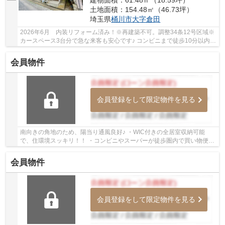
建物面積：61.48㎡（18.59坪）
土地面積：154.48㎡（46.73坪）
埼玉県
桶川市
大字倉田
2026年6月 内装リフォーム済み！※再建築不可。調整34条12号区域※
カースペース3台分で急な来客も安心です♪ コンビニまで徒歩10分以内で
ちょっとしたお買い物に便利♪ いつでもお気軽...
会員物件
会員登録をして限定物件を見る
南向きの角地のため、陽当り通風良好♪ ・WIC付きの全居室収納可能
で、住環境スッキリ！！ ・コンビニやスーパーが徒歩圏内で買い物便利
♪並列2台駐車可能！ 「今から見たい」大歓迎で...
会員物件
会員登録をして限定物件を見る