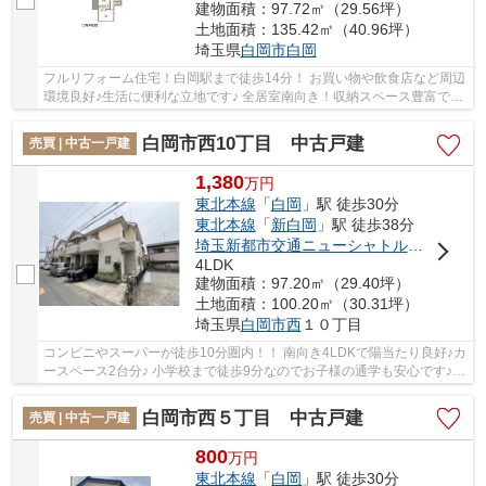
建物面積：97.72㎡（29.56坪）
土地面積：135.42㎡（40.96坪）
埼玉県
白岡市
白岡
フルリフォーム住宅！白岡駅まで徒歩14分！ お買い物や飲食店など周辺
環境良好♪生活に便利な立地です♪ 全居室南向き！収納スペース豊富でお
部屋がスッキリ♪ 経験豊富なキャリアのある...
白岡市西10丁目 中古戸建
売買 | 中古一戸建
1,380
万
円
東北本線
「
白岡
」駅 徒歩30分
東北本線
「
新白岡
」駅 徒歩38分
埼玉新都市交通ニューシャトル
「
伊奈中央
4LDK
建物面積：97.20㎡（29.40坪）
土地面積：100.20㎡（30.31坪）
埼玉県
白岡市
西
１０丁目
コンビニやスーパーが徒歩10分圏内！！ 南向き4LDKで陽当たり良好♪カ
ースペース2台分♪ 小学校まで徒歩9分なのでお子様の通学も安心です♪
いつでもお気軽にお声がけください♪ 駅からの...
白岡市西５丁目 中古戸建
売買 | 中古一戸建
800
万
円
東北本線
「
白岡
」駅 徒歩30分