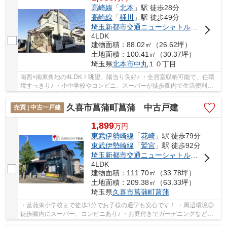
高崎線
「
北本
」駅 徒歩28分
高崎線
「
桶川
」駅 徒歩49分
埼玉新都市交通ニューシャトル
「
内宿
」駅
4LDK
建物面積：88.02㎡（26.62坪）
土地面積：100.41㎡（30.37坪）
埼玉県
北本市
中丸
１０丁目
南西×南東角地の4LDK！眺望、陽当り良好♪ ・全居室収納可能で、住環
境すっきり♪ ・小中学校やコンビニ、スーパーが徒歩圏内で生活便利！
いつでもお気軽にお声がけください♪ 駅から...
久喜市菖蒲町菖蒲 中古戸建
売買 | 中古一戸建
1,899
万
円
東武伊勢崎線
「
花崎
」駅 徒歩79分
東武伊勢崎線
「
鷲宮
」駅 徒歩92分
埼玉新都市交通ニューシャトル
「
内宿
」駅
4LDK
建物面積：111.70㎡（33.78坪）
土地面積：209.38㎡（63.33坪）
埼玉県
久喜市
菖蒲町菖蒲
・菖蒲東小学校まで徒歩3分でお子様の通学も安心です！ ・周辺環境◎
徒歩圏内にスーパー、コンビニあり♪ ・お庭付きでガーデニングなど趣
味も充実！！ いつでもお気軽にお声がけくださ...