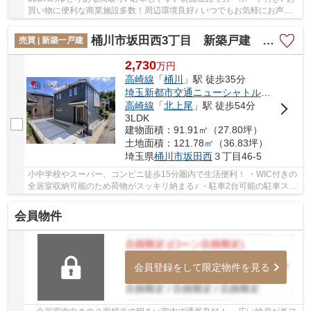
買い物に便利な商業施設多数！周辺環境良好♪ いつでもお気軽にお声が
けください♪ 駅からの送迎が必要なお客様は駅...
桶川市坂田西3丁目 新築戸建 全1棟 1号棟
売買 | 新築一戸建
2,730
万
円
高崎線
「
桶川
」駅 徒歩35分
埼玉新都市交通ニューシャトル
「
内宿
」駅
高崎線
「
北上尾
」駅 徒歩54分
3LDK
建物面積：91.91㎡（27.80坪）
土地面積：121.78㎡（36.83坪）
埼玉県
桶川市
坂田西
３丁目46-5
小中学校やスーパー、コンビニ徒歩15分圏内で生活便利！ ・WIC付きの
全居室収納可能のため荷物がスッキリ納まる♪ ・駐車2台可能の駐車スペ
ース！ 経験豊富なキャリアのあるスタッフ...
会員物件
会員登録をして限定物件を見る