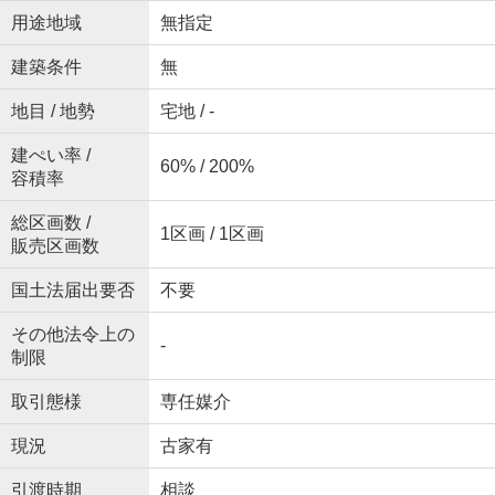
用途地域
無指定
建築条件
無
地目 / 地勢
宅地 / -
建ぺい率 /
60% / 200%
容積率
総区画数 /
1区画 / 1区画
販売区画数
国土法届出要否
不要
その他法令上の
-
制限
取引態様
専任媒介
現況
古家有
引渡時期
相談