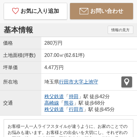
お気に入り追加
お問い合わせ
基本情報
情報の見方
価格
280万円
土地面積(坪数)
207.00㎡(62.61坪)
坪単価
4.47万円
所在地
埼玉県
行田市
大字上池守
秩父鉄道
「
持田
」駅 徒歩42分
交通
高崎線
「
熊谷
」駅 徒歩68分
秩父鉄道
「
行田市
」駅 徒歩45分
お客様一人一人ライフスタイルが違うように、お家のことでの
お悩みも違います。お客様との出会いを大切にし、それぞれの