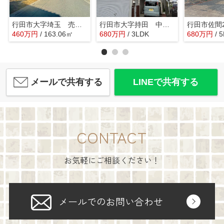
行田市大字埼玉 売地 全1区画
行田市大字持田 中古戸建
460
万
円
/ 163.06㎡
680
万
円
/ 3LDK
680
万
円
/ 
メールで共有する
LINEで共有する
CONTACT
お気軽にご相談ください！
メールでのお問い合わせ