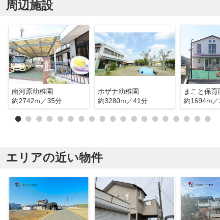
周辺施設
南河原幼稚園
ホザナ幼稚園
まこと保育
約2742m／35分
約3280m／41分
約1694m／
エリアの近い物件