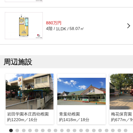
880万円
4階
58.07㎡
1LDK
周辺施設
岩田学園本庄西幼稚園
青葉幼稚園
梅花保育園
約1220m／16分
約1418m／18分
約677m／