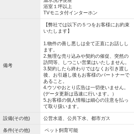
温水洗浄便座
浴室１坪以上
TVモニタ付インターホン
【弊社では以下の５つをお客様にお約束
いたします】
1.物件の善し悪しは全て正直にお話しし
ます。
2.無理な売り込みや契約の催促、突然の
訪問等、しつこい営業はいたしません。
備考
3.契約したら終わりではなくお引き渡し
後、お引越し後もお客様のパートナーで
あること。
4.ウソやおとり広告は一切使いません。
(データ更新は迅速に行います。）
5.お客様の個人情報は細心の注意を払っ
て取り扱います。
設備(その他)
公営水道、公共下水、都市ガス
条件(その他)
ペット飼育可能