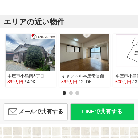
エリアの近い物件
本庄市小島南3丁目 中古戸建
キャッスル本庄壱番館
899
万
円
/ 4DK
899
万
円
/ 2LDK
600
万
円
/ 
メールで共有する
LINEで共有する