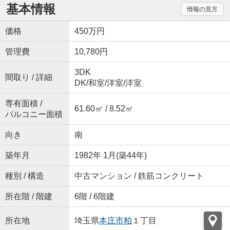
基本情報
情報の見方
価格
450万円
管理費
10,780円
3DK
間取り / 詳細
DK
/
和室
/
洋室
/
洋室
専有面積 /
61.60㎡ / 8.52㎡
バルコニー面積
向き
南
築年月
1982年 1月(築44年)
種別 / 構造
中古マンション / 鉄筋コンクリート
所在階 / 階建
6階 / 6階建
所在地
埼玉県
本庄市
柏
１丁目