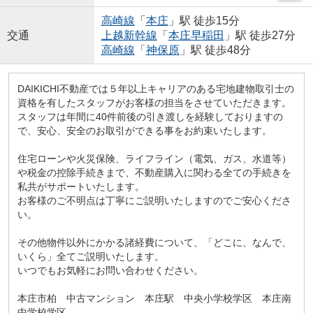
高崎線
「
本庄
」駅 徒歩15分
交通
上越新幹線
「
本庄早稲田
」駅 徒歩27分
高崎線
「
神保原
」駅 徒歩48分
DAIKICHI不動産では５年以上キャリアのある宅地建物取引士の
資格を有したスタッフがお客様の担当をさせていただきます。
スタッフは年間に40件前後の引き渡しを経験しておりますの
で、安心、安全のお取引ができる事をお約束いたします。
住宅ローンや火災保険、ライフライン（電気、ガス、水道等）
や税金の控除手続きまで、不動産購入に関わる全ての手続きを
私共がサポートいたします。
お客様のご不明点は丁寧にご説明いたしますのでご安心くださ
い。
その他物件以外にかかる諸経費について、「どこに、なんで、
いくら」全てご説明いたします。
いつでもお気軽にお問い合わせください。
本庄市柏 中古マンション 本庄駅 中央小学校学区 本庄南
中学校学区