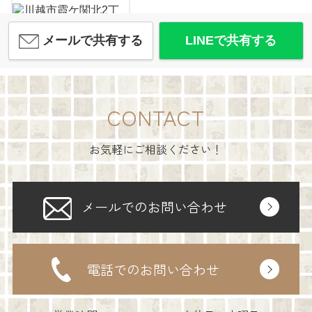
メールで共有する
LINEで共有する
川越市霞ケ関北2丁目 中古戸建
2,200
万
円
/ 4LDK
めだか保育園
約977m／13分
CONTACT
お気軽にご相談ください！
ライオンズガーデン川越
メールでのお問い合わせ
2,090
万
円
/ 3DK
仙波町保育園
約936m／12分
電話でのお問い合わせ