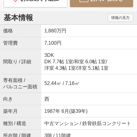
基本情報
情報の見方
価格
1,880万円
管理費
7,100円
3DK
間取り / 詳細
DK 7.7帖 1室
/
和室 6.0帖 1室
/
洋室 4.3帖 1室
/
洋室 5.1帖 1室
専有面積 /
52.44㎡ / 7.16㎡
バルコニー面積
向き
西
築年月
1987年 6月(築39年)
種別 / 構造
中古マンション / 鉄骨鉄筋コンクリート
所在階 / 階建
3階 / 11階建