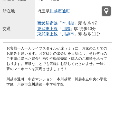
所在地
埼玉県
川越市
通町
西武新宿線
「
本川越
」駅 徒歩4分
交通
東武東上線
「
川越
」駅 徒歩13分
東武東上線
「
川越市
」駅 徒歩11分
お客様一人一人ライフスタイルが違うように、お家のことでの
お悩みも違います。お客様との出会いを大切にし、それぞれの
ご要望に沿った資金計画や不動産売却・購入のご相談を承って
おります。些細なことでも気軽にお話しくださいませ。一緒に
夢のマイホームを実現させましょう！
川越市通町 中古マンション 本川越駅 川越市立中央小学校
学区 川越市立川越第一中学校学区