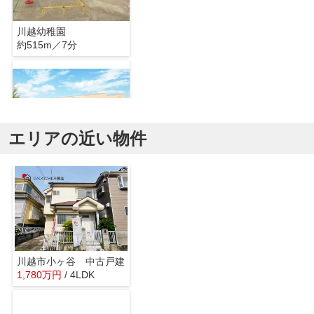
川越幼稚園
約515m／7分
エリアの近い物件
認定こども園あそか幼稚園
約462m／6分
川越市小ヶ谷 中古戸建
1,780
万
円
/ 4LDK
ひつじ幼稚園
約1094m／14分