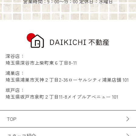
営業時間：9：00〜19：00 定休日：水曜日
川越市大袋新田 中古戸建
2,297
万
円
/ 4LDK
増美保育園 川越駅前分園
約1136m／15分
深谷店：
埼玉県深谷市上柴町東６丁目8-11
川越市立中央小学校
約560m／7分
鴻巣店：
埼玉県鴻巣市天神２丁目2-36ローヤルシティ鴻巣店舗 101
坂戸店：
埼玉県坂戸市泉町２丁目11-8メイプルアベニュー 101
川越市立川越第一中学校
TOP
約880m／11分
スタッフ紹介