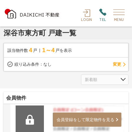
LOGIN
TEL
MENU
深谷市東方町 戸建一覧
4
1～4
該当物件数
戸
戸を表示
変更
絞り込み条件：
なし
会員物件
会員登録をして限定物件を見る