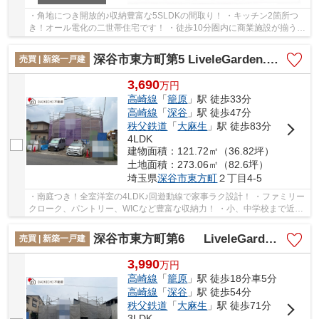
・角地につき開放的♪収納豊富な5SLDKの間取り！ ・キッチン2箇所つ
き！オール電化の二世帯住宅です！ ・徒歩10分圏内に商業施設が揃う便
利な住環境です！ ※告知事項あり いつでもお気...
深谷市東方町第5 LiveleGarden.s 新築戸建 全1棟 1号棟
売買 | 新築一戸建
3,690
万
円
高崎線
「
籠原
」駅 徒歩33分
高崎線
「
深谷
」駅 徒歩47分
秩父鉄道
「
大麻生
」駅 徒歩83分
4LDK
建物面積：121.72㎡（36.82坪）
土地面積：273.06㎡（82.6坪）
埼玉県
深谷市
東方町
２丁目4-5
・南庭つき！全室洋室の4LDK♪回遊動線で家事ラク設計！ ・ファミリー
クローク、パントリー、WICなど豊富な収納力！ ・小、中学校まで近く
お子様の通学も安心です♪ 「今から見たい！」...
深谷市東方町第6 LiveleGarden.s 新築戸建 全1棟 1号棟
売買 | 新築一戸建
3,990
万
円
高崎線
「
籠原
」駅 徒歩18分車5分
高崎線
「
深谷
」駅 徒歩54分
秩父鉄道
「
大麻生
」駅 徒歩71分
3LDK