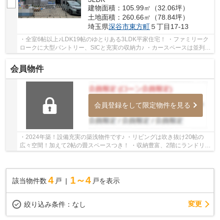
建物面積：105.99㎡（32.06坪）
土地面積：260.66㎡（78.84坪）
埼玉県
深谷市
東方町
５丁目17-13
・全室6帖以上♪LDK19帖のゆとりある3LDK平家住宅！ ・ファミリーク
ロークに大型パントリー、SICと充実の収納力♪ ・カースペースは並列4
台駐車可能！来客時も困りません 「今から見た...
会員物件
会員登録をして限定物件を見る
・2024年築！設備充実の築浅物件です♪ ・リビングは吹き抜け20帖の
広々空間！加えて2帖の畳スペースつき！ ・収納豊富、2階にランドリー
スペースなど家事ラク設計です！ いつでもお気...
4
1～4
該当物件数
戸
戸を表示
変更
絞り込み条件：
なし