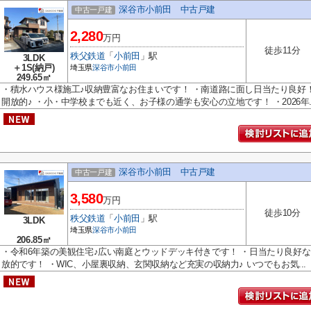
深谷市小前田 中古戸建
中古一戸建
2,280
万円
徒歩11分
秩父鉄道
「
小前田
」駅
3LDK
＋1S(納戸)
埼玉県
深谷市
小前田
249.65㎡
・積水ハウス様施工♪収納豊富なお住まいです！ ・南道路に面し日当たり良好
開放的♪ ・小・中学校までも近く、お子様の通学も安心の立地です！ ・2026年..
深谷市小前田 中古戸建
中古一戸建
3,580
万円
徒歩10分
秩父鉄道
「
小前田
」駅
3LDK
埼玉県
深谷市
小前田
206.85㎡
・令和6年築の美観住宅♪広い南庭とウッドデッキ付きです！ ・日当たり良好
放的です！ ・WIC、小屋裏収納、玄関収納など充実の収納力♪ いつでもお気...