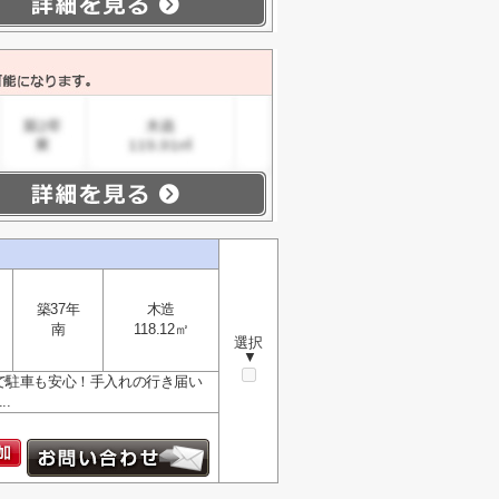
築37年
木造
南
118.12㎡
選択
▼
で駐車も安心！手入れの行き届い
.