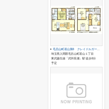
毛呂山町若山第8 クレイドルガーデン 新築戸建 全1棟 1号棟
埼玉県入間郡毛呂山町若山１丁目
東武越生線「武州長瀬」駅 徒歩8分
予定