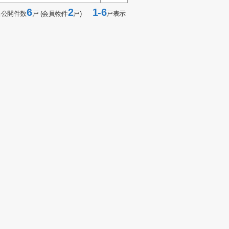
6
2
1-6
当公開件数
戸 (会員物件
戸)
戸表示