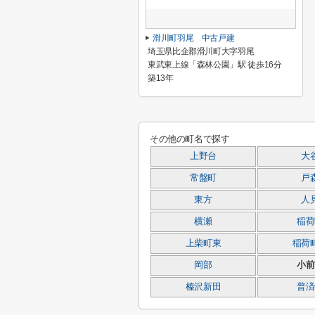
滑川町羽尾 中古戸建
埼玉県比企郡滑川町大字羽尾
東武東上線「森林公園」駅 徒歩16分
築13年
その他の町名で探す
上野台
大
常盤町
戸
東方
人
横瀬
稲荷
上柴町東
稲荷
岡部
小前
榛沢新田
普済