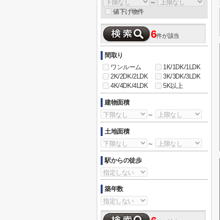
～
値下げ物件
6
件が該当
間取り
ワンルーム
1K/1DK/1LDK
2K/2DK/2LDK
3K/3DK/3LDK
4K/4DK/4LDK
5K以上
建物面積
～
土地面積
～
駅からの徒歩
築年数