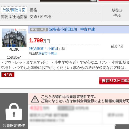
外観
/
間取り図
価格
駅徒歩
停歩
交通 / 所在地
間取り/土地面積
深谷市小前田1期 中古戸建
中古一戸建
1,799
万円
徒歩7分
秩父鉄道
「
小前田
」駅
4LDK
埼玉県
深谷市
小前田
158.85㎡
・アウトレットまで車で7分！ ・小中学校も近くで安心なエリア♪ ・小前田駅
立地！ いつでもお気軽にお声がけください♪ 駅からの送迎が必要なお客様は...