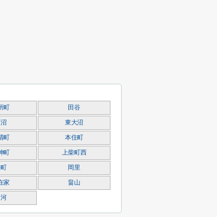
所町
田谷
蓮沼
東大沼
晴町
本住町
神町
上柴町西
栄町
岡里
在家
畠山
山河