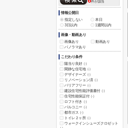
6
件が該当
情報公開日
指定しない
本日
3日以内
1週間以内
画像・動画あり
画像あり
動画あり
パノラマあり
こだわり条件
陽当り良好
(-)
閑静な住宅地
(-)
デザイナーズ
(-)
リノベーション済
(-)
バリアフリー
(-)
建設住宅性能評価書付
(-)
住宅性能保証付
(-)
ロフト付き
(-)
バルコニー
(-)
都市ガス
(-)
トイレ２ヶ所
(-)
ウォークインシューズクロゼット