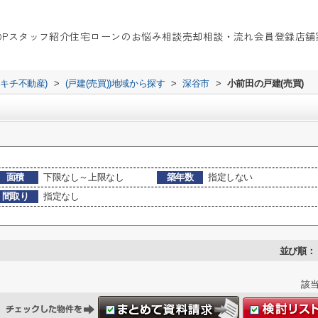
OP
スタッフ紹介
住宅ローンのお悩み相談
売却相談・流れ
会員登録
店舗
イキチ不動産)
>
(戸建(売買))地域から探す
>
深谷市
>
小前田の戸建(売買)
面積
下限なし～上限なし
築年数
指定しない
間取り
指定なし
並び順：
該