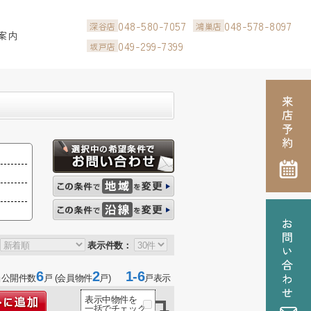
048-580-7057
048-578-8097
深谷店
鴻巣店
案内
049-299-7399
坂戸店
表示件数：
6
2
1-6
当公開件数
戸 (会員物件
戸)
戸表示
表示中物件を
一括でチェック