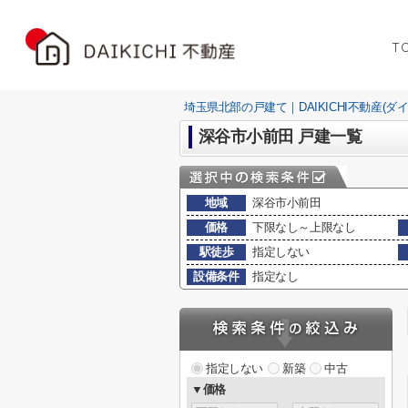
T
埼玉県北部の戸建て｜DAIKICHI不動産(ダ
深谷市小前田 戸建一覧
地域
深谷市小前田
価格
下限なし～上限なし
駅徒歩
指定しない
設備条件
指定なし
指定しない
新築
中古
▼価格