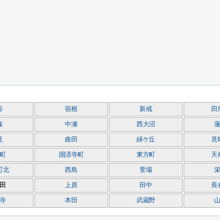
谷
宿根
新戒
田
森
中瀬
西大沼
見
曲田
緑ケ丘
見
町
国済寺町
東方町
天
町北
西島
萱場
田
上原
田中
長
寺
本田
武蔵野