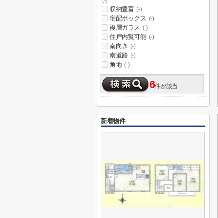
(-)
収納豊富
(-)
宅配ボックス
(-)
複層ガラス
(-)
住戸内覧可能
(-)
南向き
(-)
南道路
(-)
角地
(-)
6
件が該当
新着物件