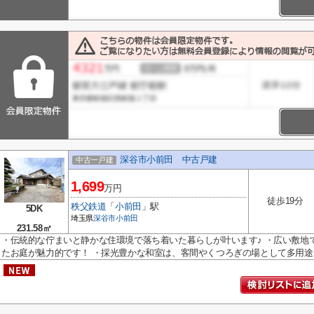
深谷市小前田 中古戸建
中古一戸建
1,699
万円
徒歩19分
秩父鉄道
「
小前田
」駅
5DK
埼玉県
深谷市
小前田
231.58㎡
・伝統的な佇まいと静かな住環境で落ち着いた暮らしが叶います♪ ・広い敷地
たお庭が魅力的です！ ・採光豊かな和室は、客間やくつろぎの場として多用途..