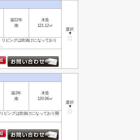
築22年
木造
南
121.12㎡
選択
▼
！リビングは吹抜けになっており
.
築2年
木造
南
120.06㎡
選択
▼
なリビングは吹抜けになっており開