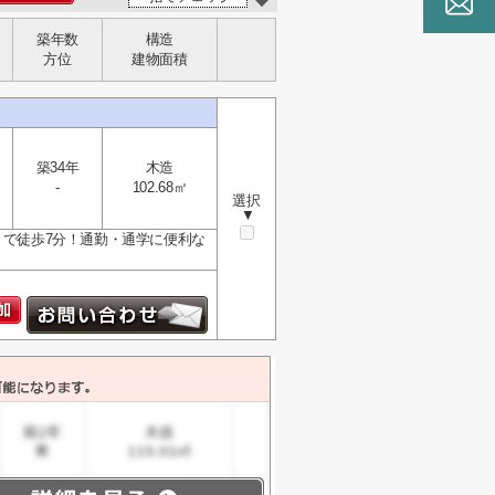
築年数
構造
方位
建物面積
築34年
木造
-
102.68㎡
選択
▼
まで徒歩7分！通勤・通学に便利な