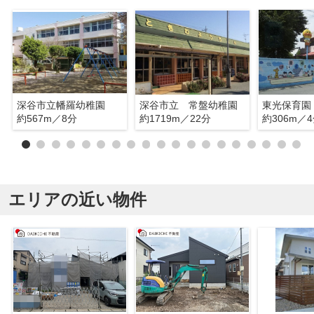
深谷市立幡羅幼稚園
深谷市立 常盤幼稚園
東光保育園
約567m／8分
約1719m／22分
約306m／
エリアの近い物件