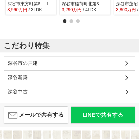
深谷市東方町第6 LiveleGarden.s 新築戸建 全1棟 1号棟
深谷市稲荷町北第3 LiveleGarden.s 新築戸建 全3棟 3号棟
深谷市蓮沼
3,990
万
円
/ 3LDK
3,290
万
円
/ 4LDK
3,800
万
円
こだわり特集
深谷市の戸建
深谷新築
深谷中古
メールで共有する
LINEで共有する