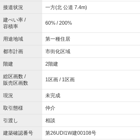
接道状況
一方(北 公道 7.4m)
建ぺい率 /
60% / 200%
容積率
用途地域
第一種住居
都市計画
市街化区域
階建
2階建
総区画数 /
1区画 / 1区画
販売区画数
現況
未完成
取引態様
仲介
引渡し
相談
建築確認番号
第26UDI1W建00108号