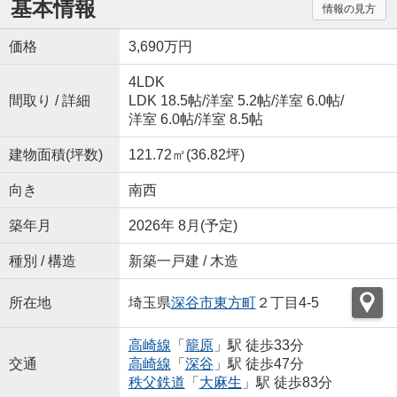
基本情報
情報の見方
価格
3,690万円
4LDK
間取り / 詳細
LDK 18.5帖
/
洋室 5.2帖
/
洋室 6.0帖
/
洋室 6.0帖
/
洋室 8.5帖
建物面積(坪数)
121.72㎡(36.82坪)
向き
南西
築年月
2026年 8月(予定)
種別 / 構造
新築一戸建 / 木造
所在地
埼玉県
深谷市
東方町
２丁目4-5
高崎線
「
籠原
」駅 徒歩33分
交通
高崎線
「
深谷
」駅 徒歩47分
秩父鉄道
「
大麻生
」駅 徒歩83分