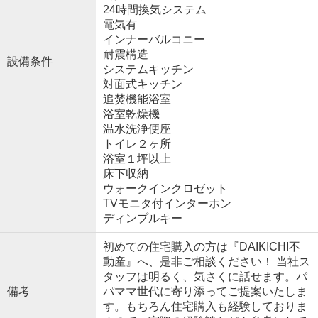
24時間換気システム
電気有
インナーバルコニー
耐震構造
設備条件
システムキッチン
対面式キッチン
追焚機能浴室
浴室乾燥機
温水洗浄便座
トイレ２ヶ所
浴室１坪以上
床下収納
ウォークインクロゼット
TVモニタ付インターホン
ディンプルキー
初めての住宅購入の方は『DAIKICHI不
動産』へ、是非ご相談ください！ 当社ス
タッフは明るく、気さくに話せます。パ
備考
パママ世代に寄り添ってご提案いたしま
す。もちろん住宅購入も経験しておりま