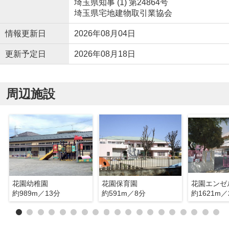
埼玉県知事 (1) 第24864号
埼玉県宅地建物取引業協会
情報更新日
2026年08月04日
更新予定日
2026年08月18日
周辺施設
花園幼稚園
花園保育園
花園エンゼ
約989m／13分
約591m／8分
約1621m／