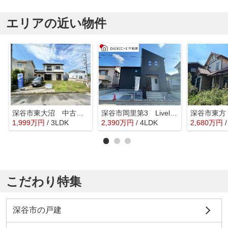
エリアの近い物件
深谷市東大沼 中古戸建
深谷市岡里第3 LiveleGarden.s 新築戸建 全1棟 1号棟
深谷市東方
1,999
万
円
/ 3LDK
2,390
万
円
/ 4LDK
2,680
万
円
こだわり特集
深谷市の戸建