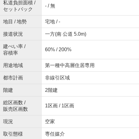
私道負担面積 /
- / 無
セットバック
地目 / 地勢
宅地 / -
接道状況
一方(南 公道 5.0m)
建ぺい率 /
60% / 200%
容積率
用途地域
第一種中高層住居専用
都市計画
非線引区域
階建
2階建
総区画数 /
1区画 / 1区画
販売区画数
現況
空家
取引態様
専任媒介