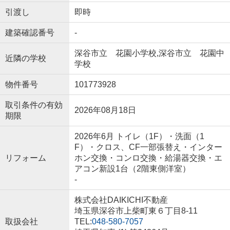
引渡し
即時
建築確認番号
-
深谷市立 花園小学校,深谷市立 花園中
近隣の学校
学校
物件番号
101773928
取引条件の有効
2026年08月18日
期限
2026年6月 トイレ（1F）・洗面（1
F）・クロス、CF一部張替え・インター
リフォーム
ホン交換・コンロ交換・給湯器交換・エ
アコン新設1台（2階東側洋室）
-
株式会社DAIKICHI不動産
埼玉県深谷市上柴町東６丁目8-11
取扱会社
TEL:
048-580-7057