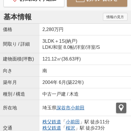
基本情報
情報の見方
価格
2,280万円
3LDK＋1S(納戸)
間取り / 詳細
LDK
/
和室 8.0帖
/
洋室
/
洋室
/
S
建物面積(坪数)
121.12㎡(36.63坪)
向き
南
築年月
2004年 6月(築22年)
種別 / 構造
中古一戸建 / 木造
所在地
埼玉県
深谷市
小前田
秩父鉄道
「
小前田
」駅 徒歩11分
交通
秩父鉄道
「
桜沢
」駅 徒歩23分